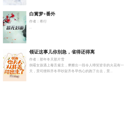
白篱梦+番外
作者：希行
...
领证这事儿你别急，省得还得离
作者：那年冬天那片雪
倒霉女孩遇上毒舌雇主，摩擦出一段令人啼笑皆非的火花有一
天，景司狸和齐冬早吵架齐冬早伤心的跑了出去，景...
古夜古夜全集
我家有个母老虎最新章节
姬翊
我的技能变异了
免费
我在异界当领主基建浩烟海
傅时霆秦安安免费阅读目
录
慢慢长夜是哪首歌
从谎言开始番外篇
我的技能拦里全是怪
物招
我家有宝匣全本免费
古夜主角
纪念贺堇年免费阅读全
文
影视从主角开始
陆烨烨
穿书救错偏执疯批反派以后紫流金
免费阅读
付安安
蝴蝶困局歌曲
撩完宿敌我遁了逆水寒
官运
从偶遇书记遗憾
丞相他后悔了吗
贺景廷纪以宁免费阅读
慢慢