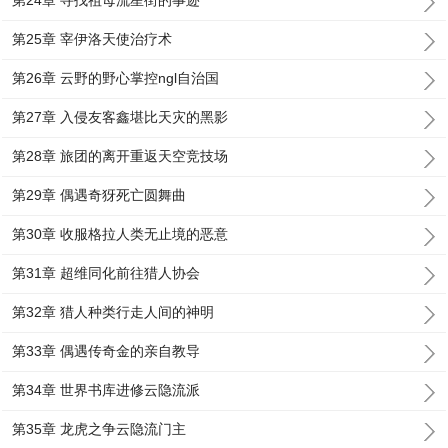
第24章 寻找祖母流星街的事迹
第25章 宰伊洛天使治疗术
第26章 云野的野心掌控ngl自治国
第27章 入侵友客鑫堪比天灾的黑影
第28章 旅团的离开重返天空竞技场
第29章 偶遇奇犽死亡圆舞曲
第30章 收服格拉人类无止境的恶意
第31章 超维同化前往猎人协会
第32章 猎人种类行走人间的神明
第33章 偶遇传奇金的亲自教导
第34章 世界书库进修云隐流派
第35章 龙虎之争云隐流门主