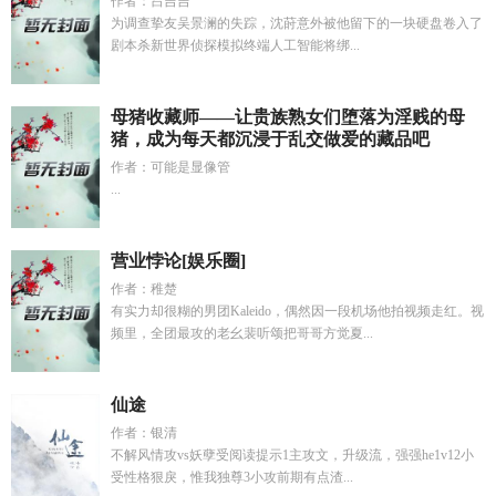
作者：吕吉吉
为调查挚友吴景澜的失踪，沈莳意外被他留下的一块硬盘卷入了
剧本杀新世界侦探模拟终端人工智能将绑...
母猪收藏师——让贵族熟女们堕落为淫贱的母
猪，成为每天都沉浸于乱交做爱的藏品吧
作者：可能是显像管
...
营业悖论[娱乐圈]
作者：稚楚
有实力却很糊的男团Kaleido，偶然因一段机场他拍视频走红。视
频里，全团最攻的老幺裴听颂把哥哥方觉夏...
仙途
作者：银清
不解风情攻vs妖孽受阅读提示1主攻文，升级流，强强he1v12小
受性格狠戾，惟我独尊3小攻前期有点渣...