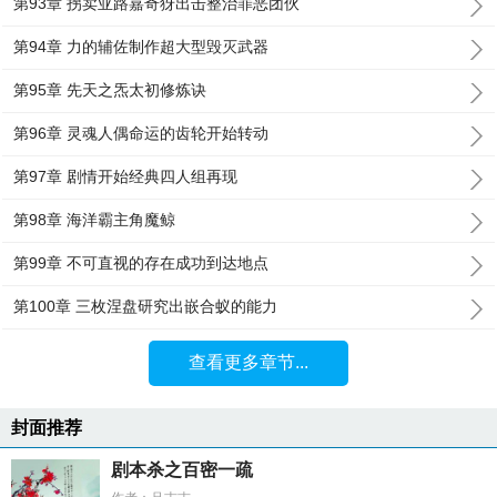
第93章 拐卖亚路嘉奇犽出击整治罪恶团伙
第94章 力的辅佐制作超大型毁灭武器
第95章 先天之炁太初修炼诀
第96章 灵魂人偶命运的齿轮开始转动
第97章 剧情开始经典四人组再现
第98章 海洋霸主角魔鲸
第99章 不可直视的存在成功到达地点
第100章 三枚涅盘研究出嵌合蚁的能力
查看更多章节...
封面推荐
剧本杀之百密一疏