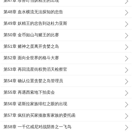
第47章 珍兽叮当妖精王的出现
第48章 血水横流无法探知的忠告
第49章 妖精王的忠告到达杜力亚斯
第50章 金币如山与赌王的比赛
第51章 赌神之蛋离开贪婪之岛
第52章 面向全世界的格斗大赛
第53章 再回流星街权势滔天检察官
第54章 确认位置贪婪之岛管理员
第55章 再遇西索地下拍卖会
第56章 诺斯拉家族绯红之眼的出现
第57章 疯狂的买家揍敌客家族的委托函
第58章 一千亿戒尼对战阴兽之一飞鸟