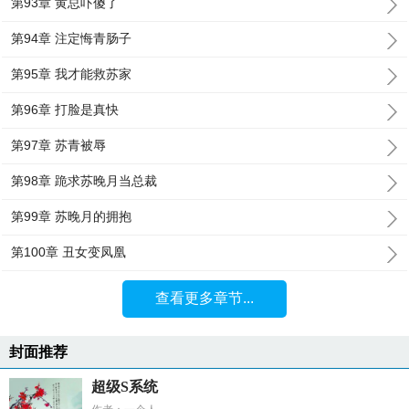
第93章 黄总吓傻了
第94章 注定悔青肠子
第95章 我才能救苏家
第96章 打脸是真快
第97章 苏青被辱
第98章 跪求苏晚月当总裁
第99章 苏晚月的拥抱
第100章 丑女变凤凰
查看更多章节...
封面推荐
超级S系统