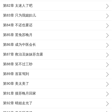
第82章 太迷人了吧
第83章 只为我媳妇儿
第84章 不还也要还
第85章 罢免苏晚月
第86章 成为中医会长
第87章 救治丑妹妹苏含露
第88章 笑不过三秒
第89章 首富驾到
第90章 美太美了
第91章 接苏晚月回家
第92章 晴姐走光了