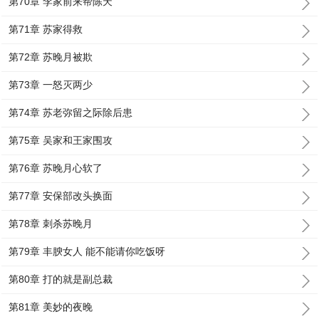
第70章 李家前来帮陈天
第71章 苏家得救
第72章 苏晚月被欺
第73章 一怒灭两少
第74章 苏老弥留之际除后患
第75章 吴家和王家围攻
第76章 苏晚月心软了
第77章 安保部改头换面
第78章 刺杀苏晚月
第79章 丰腴女人 能不能请你吃饭呀
第80章 打的就是副总裁
第81章 美妙的夜晚