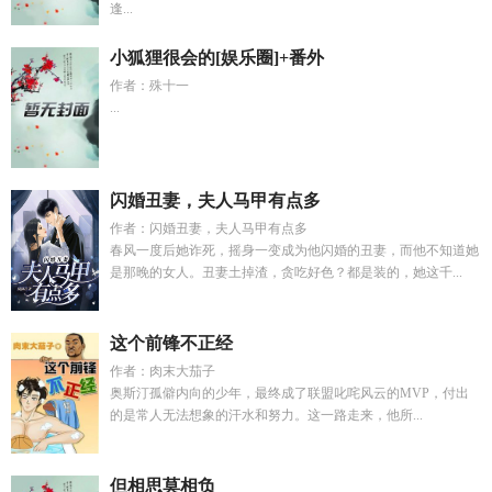
逢...
小狐狸很会的[娱乐圈]+番外
作者：殊十一
...
闪婚丑妻，夫人马甲有点多
作者：闪婚丑妻，夫人马甲有点多
春风一度后她诈死，摇身一变成为他闪婚的丑妻，而他不知道她
是那晚的女人。丑妻土掉渣，贪吃好色？都是装的，她这千...
这个前锋不正经
作者：肉末大茄子
奥斯汀孤僻内向的少年，最终成了联盟叱咤风云的MVP，付出
的是常人无法想象的汗水和努力。这一路走来，他所...
但相思莫相负