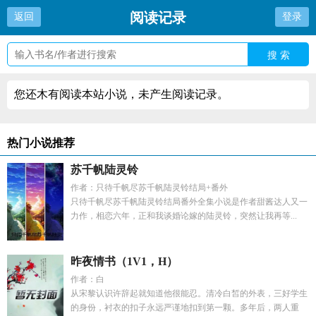
阅读记录
返回
登录
搜 索
您还木有阅读本站小说，未产生阅读记录。
热门小说推荐
苏千帆陆灵铃
作者：只待千帆尽苏千帆陆灵铃结局+番外
只待千帆尽苏千帆陆灵铃结局番外全集小说是作者甜酱达人又一
力作，相恋六年，正和我谈婚论嫁的陆灵铃，突然让我再等...
昨夜情书（1V1，H）
作者：白
从宋黎认识许辞起就知道他很能忍。清冷白皙的外表，三好学生
的身份，衬衣的扣子永远严谨地扣到第一颗。多年后，两人重