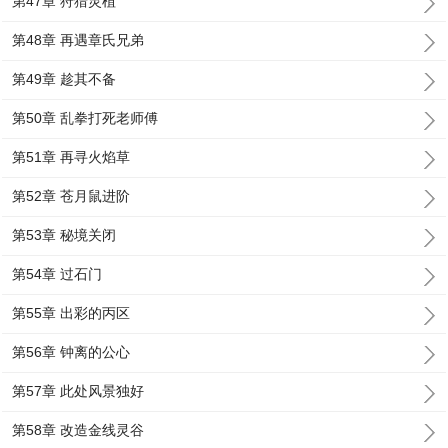
第47章 狩猎灵植
第48章 再遇章氏兄弟
第49章 趁其不备
第50章 乱拳打死老师傅
第51章 再寻火焰草
第52章 苍月鼠进阶
第53章 秘境关闭
第54章 过石门
第55章 出彩的丙区
第56章 钟离的公心
第57章 此处风景独好
第58章 改造金线灵谷