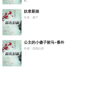
检...
奴隶新娘
作者：森下
...
公主的小傻子驸马+番外
作者：田园白菜
...
乔芊芊的名字
穿越兽世变大佬98章
龙的叫声是什么字
星际美
食原耽文
邪凤逆天TXT
强势的他在线阅读
穿越修仙世界想回
蓝星的
奶娘 沈
囚我三年君逍遥阅读
开局签到hgst
晚风知我
意最经典一句
黄蓉和尤八结局预测
苏晴陆泽宇在线阅读
女主
气运被抢所以体弱的
双女神之仙妻笔趣阁在线
拥有一个亿会
有多痛苦
陆泽姜瑶
厉时屿姜晚棠免费阅读最新章节
陆之昂林
清欢傅祁年全文免费阅读
陆子坚画家
都重生了谁还谈恋爱啊