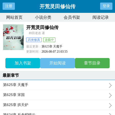
开荒灵田修仙传
注册
登录
网站首页
小说分类
会员书架
阅读记录
开荒灵田修仙传
种田老农 著
武侠修真
连载中
最近更新：
第625章 天魔手
更新时间：
2026-08-07 21:03:55
加入书架
开始阅读
章节目录
最新章节
第625章 天魔手
第625章 宋国
第625章 拱天炉
第624章 反杀昭惜云