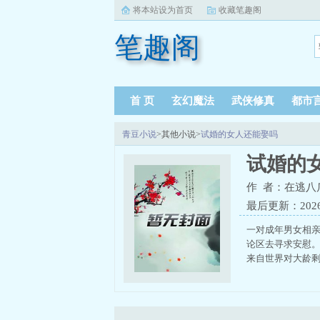
将本站设为首页
收藏笔趣阁
笔趣阁
首 页
玄幻魔法
武侠修真
都市
青豆小说
>其他小说>
试婚的女人还能娶吗
试婚的
作 者：在逃八
最后更新：2026-0
一对成年男女相亲
论区去寻求安慰
来自世界对大龄剩