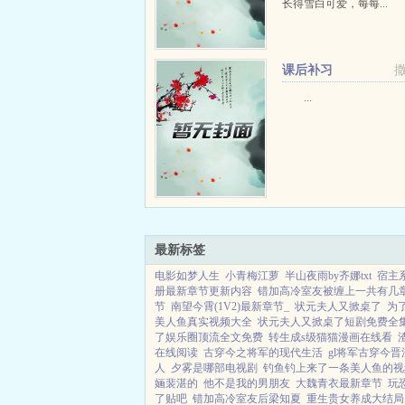
长得雪白可爱，每每...
课后补习
...
最新标签
电影如梦人生
小青梅江萝
半山夜雨by齐娜txt
宿主
册最新章节更新内容
错加高冷室友被缠上一共有几
节
南望今霄(1V2)最新章节_
状元夫人又掀桌了
为
美人鱼真实视频大全
状元夫人又掀桌了短剧免费全
了娱乐圈顶流全文免费
转生成s级猫猫漫画在线看
在线阅读
古穿今之将军的现代生活
gl将军古穿今晋
人
夕雾是哪部电视剧
钓鱼钓上来了一条美人鱼的视
婳裴湛的
他不是我的男朋友
大魏青衣最新章节
玩
了贴吧
错加高冷室友后梁知夏
重生贵女养成大结局