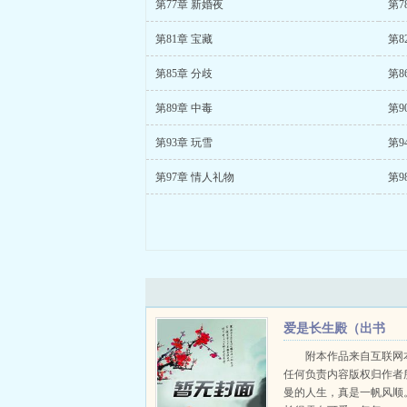
第77章 新婚夜
第7
第81章 宝藏
第8
第85章 分歧
第8
第89章 中毒
第9
第93章 玩雪
第9
第97章 情人礼物
第
爱是长生殿（出书
版）+番外
附本作品来自互联网
任何负责内容版权归作者
曼的人生，真是一帆风顺