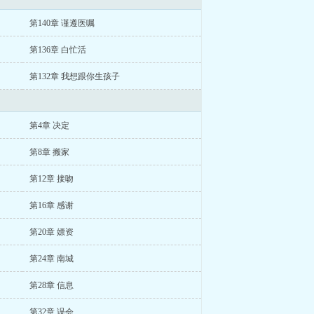
第140章 谨遵医嘱
第136章 白忙活
第132章 我想跟你生孩子
第4章 决定
第8章 搬家
第12章 接吻
第16章 感谢
第20章 嫖资
第24章 南城
第28章 信息
第32章 误会