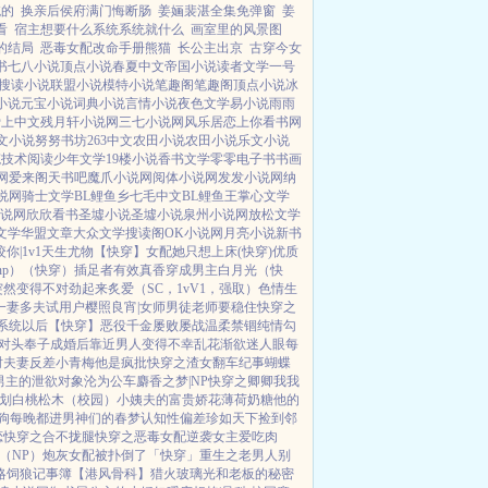
统的
换亲后侯府满门悔断肠
姜婳裴湛全集免弹窗
姜
看
宿主想要什么系统系统就什么
画室里的风景图
的结局
恶毒女配改命手册熊猫
长公主出京
古穿今女
书
七八小说
顶点小说
春夏中文
帝国小说
读者文学
一号
搜读小说
联盟小说
模特小说
笔趣阁
笔趣阁
顶点小说
冰
小说
元宝小说
词典小说
言情小说
夜色文学
易小说
雨雨
爱上中文
残月轩小说网
三七小说网
风乐居
恋上你看书网
文小说
努努书坊
263中文
农田小说
农田小说
乐文小说
笔
技术阅读
少年文学
19楼小说
香书文学
零零电子书
书画
网
爱来阁
天书吧
魔爪小说网
阅体小说网
发发小说网
纳
说网
骑士文学
BL鲤鱼乡
七毛中文
BL鲤鱼王
掌心文学
小说网
欣欣看书
圣墟小说
圣墟小说
泉州小说网
放松文学
文学
华盟文章
大众文学
搜读阁
OK小说网
月亮小说
新书
咬你|1v1
天生尤物【快穿】
女配她只想上床(快穿)
优质
p）
（快穿）插足者
有效真香
穿成男主白月光（快
突然变得不对劲起来
炙爱（SC，1vV1，强取）
色情生
一妻多夫试用户
樱照良宵|女师男徒
老师要稳住
快穿之
系统以后【快穿】
恶役千金屡败屡战
温柔禁锢
纯情勾
对头奉子成婚后
靠近男人变得不幸
乱花渐欲迷人眼
每
时夫妻
反差小青梅
他是疯批
快穿之渣女翻车纪事
蝴蝶
男主的泄欲对象
沦为公车
麝香之梦|NP
快穿之卿卿我我
划
白桃松木（校园）
小姨夫的富贵娇花
薄荷奶糖
他的
狗
每晚都进男神们的春梦
认知性偏差
珍如天下
捡到邻
恋
快穿之合不拢腿
快穿之恶毒女配逆袭
女主爱吃肉
（NP）
炮灰女配被扑倒了「快穿」
重生之老男人别
略
饲狼记事簿
【港风骨科】猎火
玻璃光
和老板的秘密