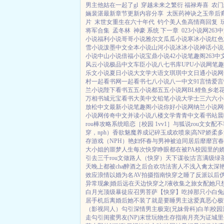
男主他姑在一起了gl
穿越未来之繁衍 福禄寿喜
农门
婳裴湛最新章节更新内容分享
太医药神诀之玉帝后
片
末世女重生在六十年代
钓个美人鱼高情商回复
将军合集
孟冬林
神豪 系统 下一章
023小说网
263
小说
福利小说
哥哥小说
雅尔文
瓜瓜小说
寒冰小说
红色
雪小说
泼墨中文
全本小说
山河小说
冰冰小说
神话小说
小说
中山小说
倍福小说
宝鼎小说
42小说
笔趣阁
263中
风云小说
极品中文
车臣小说
八七书库
UPU小说网
笔趣
乐文小说
夏日小说
大文学
大语文
琪琪中文
日通小说网
村
一起看书网
一起看书
七八小说
八一中文
91言情
爱言
兰小说
陛下看书
五五小说都
五五小说网
BL鲤鱼乡
老
万相书城
元宝看书
大美中文
铅笔小说
大学士
三六六小
放松中文
最新小说
笔趣阁小说
你好小说网
纳兰小说网
小说网
传奇中文
并读小说
八楼文学
青青中文
看书站
晨
rou棒攻略系统
暗恋［校园 1vv1］
与狐说
rou文女配不
穿，nph）
香欲
魅魔养成记
碎玉成欢
喷泉|高NP
娇柔多汁
存游戏（NPH）
艳妇怀春
与男神被迫同居后
靡靡宫春
大小姐的噩梦人生
每次快穿睁眼都在被PA
校园里的
引
去三千rou文做路人（快穿）
天下谋妆|古言
满级绿
天晚上都被cha
醉酒之后
合欢功法害人不浅
入禽太深
效应
浪情
以婚为名
AV拍摄指南
快穿之睡了反派以后
异常现象|婚后
远在天边
快穿之J液收集之旅
女配她只
白月光
顶级暴徒
应召男菩萨
【快穿】吃掉那只小白兔
居手机后
离婚后她不装了
就是要睡男主
这爱真恶心
极
（影视同人）勾引深情男主
极宠(兄妹骨科)
白羊|校园
走
勾引闺蜜男友(NP)
末世玩物生存指南
月亮为证
城里