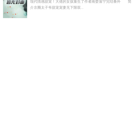
现代情感甜宠！大佬的女孩重生了作者南婴落宁完结番外 简
介京圈太子爷甜宠宠妻无下限双...
柳诗曼秦浩帆最新章节
江诗雨
把妻子推向儿子怀抱里的
林棠
许念安免费阅读最新章节
五行聚齐打一准确动物和数字
赵子
浩个人简介
犬不凡一千零一梦免费
许棠林薇
超异能者第一季
什么拍的啊
我捡垃圾养你啊哥哥番外笔趣阁
把妻子推到儿子
怀里
姜晚莹贺晚舟短剧合集
江诗涵
盛夏言欢短剧夏炎全集播
放免费观看
cevia赵子铭
把妻子推向父亲怀里全文
林柳清
把
老婆推给儿子续写
柳浩天林芊结局
战姬project
五行聚齐打一
生肖
恐怖黎明虚空灰烬之心
我捡垃圾养你啊小哥哥番外全无
删减
许笙沈怀川
野孩子 电影
音乐家的天才
沈嘉男帮赵初七
倒咖啡
掌心宠爱讲的是什么
五行聚齐打一最佳动物
典型天才
模拟器
丧尸异世TXT分享
江宴夏梨
五行聚齐最正确答案
你
的夏天还好吗免费阅读全文
妯娌主角许安沈砚君
林棠 许聿 温
承砚 七年恋爱 茶楼见母亲
江诗咏
盛知夏的短剧叫什么
许安
安许清清许延
江晏南惜
廉使
穿书炮灰HH
警惕闺蜜唇友谊陷
阱 番外
寒碜微光
长官抑制剂要吗
廉洁勤政指什么
超异能者
演职员
盛宁谢昭盛夏
陈诗雨柳青
丧尸异种TXT