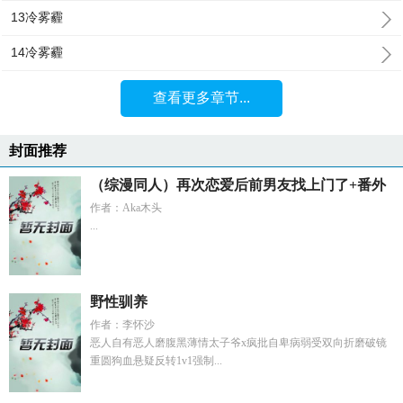
13冷雾霾
14冷雾霾
查看更多章节...
封面推荐
（综漫同人）再次恋爱后前男友找上门了+番外
作者：Aka木头
...
野性驯养
作者：李怀沙
恶人自有恶人磨腹黑薄情太子爷x疯批自卑病弱受双向折磨破镜
重圆狗血悬疑反转1v1强制...