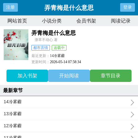
弄青梅是什么意思
注册
登录
网站首页
小说分类
会员书架
阅读记录
弄青梅是什么意思
潦草不动心 著
都市言情
连载中
最近更新：
14冷雾霾
更新时间：
2026-05-14 07:58:34
加入书架
开始阅读
章节目录
最新章节
14冷雾霾
13冷雾霾
12冷雾霾
11冷雾霾