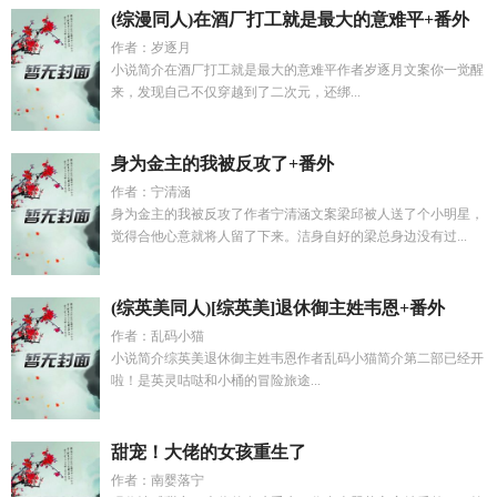
(综漫同人)在酒厂打工就是最大的意难平+番外
作者：岁逐月
小说简介在酒厂打工就是最大的意难平作者岁逐月文案你一觉醒
来，发现自己不仅穿越到了二次元，还绑...
身为金主的我被反攻了+番外
作者：宁清涵
身为金主的我被反攻了作者宁清涵文案梁邱被人送了个小明星，
觉得合他心意就将人留了下来。洁身自好的梁总身边没有过...
(综英美同人)[综英美]退休御主姓韦恩+番外
作者：乱码小猫
小说简介综英美退休御主姓韦恩作者乱码小猫简介第二部已经开
啦！是英灵咕哒和小桶的冒险旅途...
甜宠！大佬的女孩重生了
作者：南婴落宁