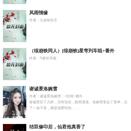
风雨情缘
作者：九叔林笑天
...
（综崩铁同人）[综崩铁]星穹列车组+番外
作者：N家折耳猫
...
谢诚景洛婉雪
作者：谢诚景洛婉雪：+结局+番外
谢诚景怔了几秒，没有说话，默然落座。洛婉雪拿起了菜单，点
了一桌子菜，都是他爱吃的。...
结双修印后，仙君他真香了