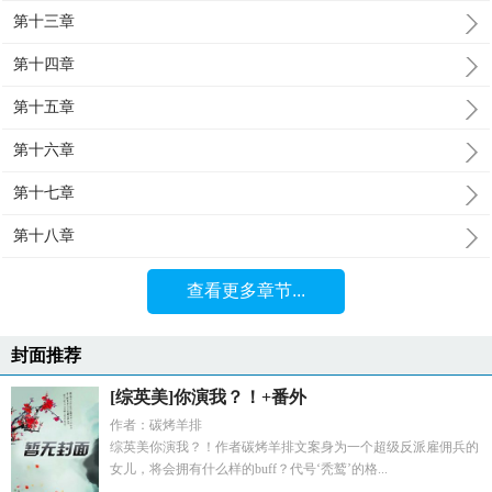
第十三章
第十四章
第十五章
第十六章
第十七章
第十八章
查看更多章节...
封面推荐
[综英美]你演我？！+番外
作者：碳烤羊排
综英美你演我？！作者碳烤羊排文案身为一个超级反派雇佣兵的
女儿，将会拥有什么样的buff？代号‘秃鹫’的格...