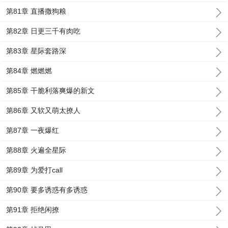
第81章 直播撒狗粮
第82章 日更三千有肉吃
第83章 星际套路深
第84章 燃燃燃
第85章 干脆利落爽爆的新文
第86章 又软又萌太撩人
第87章 一夜爆红
第88章 火遍全星际
第89章 为爱打call
第90章 要多诱惑有多诱惑
第91章 拒绝闲撩