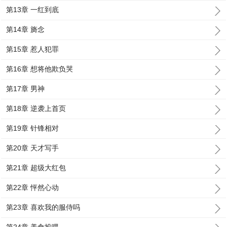
第13章 一红到底
第14章 旖念
第15章 惹人犯罪
第16章 想将他欺负哭
第17章 男神
第18章 逆袭上首页
第19章 针锋相对
第20章 天才写手
第21章 超级大红包
第22章 怦然心动
第23章 喜欢我的服侍吗