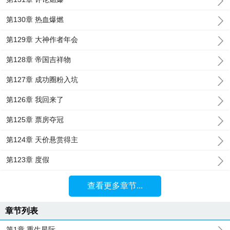
第130章 热血爆燃
第129章 大神作者年会
第128章 帝国吉祥物
第127章 成功圈粉入坑
第126章 我回来了
第125章 票房夺冠
第124章 天价悬赏得主
第123章 度假
查看更多章节...
章节列表
第1章 重生星际