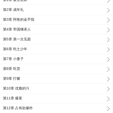
第2章 成年礼
第3章 阿爸的金手指
第4章 帝国继承人
第5章 第一次见面
第6章 吃土少年
第7章 小妻子
第8章 吃货
第9章 打赌
第10章 优雅的污
第11章 爆更
第12章 占有欲爆炸