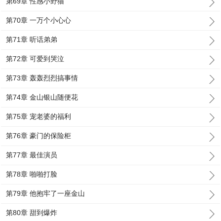
第69章 性感小野猫
第70章 一万个小心心
第71章 听话弟弟
第72章 可爱到哭泣
第73章 轰轰烈烈搞事情
第74章 金山银山随便花
第75章 宠老婆的福利
第76章 豪门的保险柜
第77章 最佳演员
第78章 啪啪打脸
第79章 他抱牢了一座金山
第80章 甜到爆炸