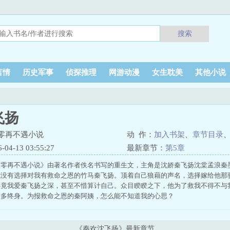
搜索
言情
历史军事
侦探推理
网游动漫
女生耽美
其他小说
飞扬
零再不遇小说
动 作：
加入书架
、
章节目录
4-13 03:55:27
最新章节：
第5章
八零再不遇小说》由著名作者佚名书写的重生文，主角是沈娇秦飞扬沈棠孟浪秦
我没有选择对我有救命之恩的竹马秦飞扬。顶着自己狼藉的声名，选择嫁给他那
毕竟我爱秦飞扬之深，甚至不惜算计自己。众目睽睽之下，他为了救我不得不与
不多终身。为报救命之恩的秦阿姨，怎么能不知道我的心思？
《秦欢沈飞扬》最新章节