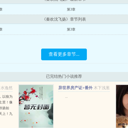
章
第3章
《秦欢沈飞扬》章节列表
章
第3章
查看更多章节...
已完结热门小说推荐
水逸然
异世界房产证+番外
木下浅葱
，以狼为
...
土里！像
张扬如
天上！九
废材，今
，与她何