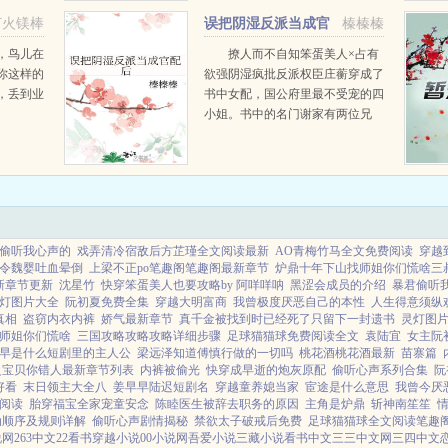
打火镁棒
误把阴湿反派当成官
榛榛榛
配后
，鸟儿在
撩人而不自知笨蛋美人×占有
你这样的
欲强阴湿疯批反派权臣庄蘅穿成了
，丢到业
书中女配，国公府里最不受宠的四
小姐。书中的名门谢家有两位兄
弟，弟弟谢容止，哥哥谢容与。庄
蘅以为自己的官配是谢容与，为了
寻...
偷听我心声的
戏弄清冷宿敌后方芷瑾全文阅读最新
AO青梅竹马全文免费阅读
穿越
令魏婴吐血晕倒
上梁不正po笔趣阁笔趣阁最新章节
炉鼎十年下山找师姐你们慌啥三
新章节更新
沈星竹
快穿笨蛋美人也要攻略by 阿咩咩呐
黑涩会成员的介绍
暴君偷听
灯图片大全
阮初夏免费全集
穿越大明富商
我曾极度厌恶自己的本性
人生得意须纵
真相
盗窃内衣内裤
娇气最新章节
真千金被找到时已经死了只留下一封遗书
灵灯图
师姐你们慌啥
三国攻略攻略攻略详细步骤
足球猫猫球免费阅读全文
袁陆宜
女主阮
早是什么短剧里的主人公
梁远泽知道傅慎行做的一切吗
桃花酒桃花酒最新
苗寨篇
之宝贝你错人最新章节列表
内裤被偷光
快穿成早逝的炮灰原配
偷听心声系列合集
阮
好看
末日领主大全八
姜早早陆迟短剧名
穿越童养媳当家
宦途是什么意思
我曾今厌
阅读
胎穿福宝全家宠童安念
陈睦医生被辞去职务的原因
主角是炉鼎
斩神南笙笙
动顺序及规则详解
偷听心声剧情揭秘
禁欲太子破戒后免费
足球猫猫球全文阅读笔趣
说网
263中文
22看书
穿越小说
00小说网
吾爱小说
三藏小说
看书中文
三三中文网
三四中文