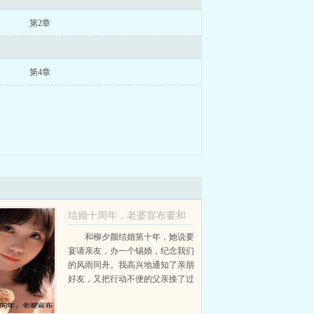
第2章
第4章
结婚十周年，老婆宣布要和
竹马白头偕老推荐必读
和柳夕颜结婚第十年，她说要
宴请亲友，办一个锡婚，纪念我们
柳夕颜顾安川+
的风雨同舟。我高兴地通知了亲朋
好友，又把行动不便的父亲接了过
来。父亲更是为了不给儿子媳妇丢
面子，特意装了假肢，做了一个假