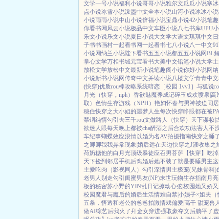
文学
一号小说
福利小说
哥哥小说
雅尔文
瓜瓜小说
寒冰
点小说
冰雪小说
泼墨中文
全本小说
山河小说
冰冰小说
小说
雨雨小说
中山小说
倍福小说
宝鼎小说
42小说
笔趣
你看书网
风云小说
极品中文
车臣小说
八七书库
UPU
乐文小说
乐文小说
夏日小说
大文学
大语文
琪琪中文
日
子书
书画村
一起看书网
一起看书
七八小说
八一中文
9
小说网
纳兰小说
陛下看书
五五小说都
五五小说网
BL
掌心文学
万相书城
元宝看书
大美中文
铅笔小说
大学士
放松文学
放松中文
最新小说
笔趣阁小说
你好小说网
纳
小说
新书小说网
传奇中文
并读小说
八楼文学
青青中文
(快穿)
优质rou棒攻略系统
暗恋［校园 1vv1］
与狐说
r
月光（快穿，nph）
香欲
魅魔养成记
碎玉成欢
喷泉|高
取）
色情生存游戏（NPH）
艳妇怀春
与男神被迫同居
稳住
快穿之大小姐的噩梦人生
每次快穿睁眼都在被P
禁锢
纯情勾引
去三千rou文做路人（快穿）
天下谋妆|
欲迷人眼
每天晚上都被cha
醉酒之后
合欢功法害人不
车纪事
蝴蝶效应
浪情
以婚为名
AV拍摄指南
快穿之睡
之卿卿我我
异常现象|婚后
远在天边
快穿之J液收集之
荷奶糖
他的白月光
顶级暴徒
应召男菩萨
【快穿】吃掉
天下
捡到邻居手机后
离婚后她不装了
就是要睡男主
这
主爱吃肉
（影视同人）勾引深情男主
极宠(兄妹骨科)
老男人别走
勾引闺蜜男友(NP)
末世玩物生存指南
月亮
板的秘密
苏小野的YIN乱日记
撩动心弦|校园
她又娇又
校园
魔君与魔后的婚后生活
情难自禁|小姨子×姐夫
（
五条，悟透
和老公的爸爸拍激情戏
偏爱|高干 甜宠
兽
做AI综艺后我火了
拜金女穿进强取豪夺文后躺平了
虚