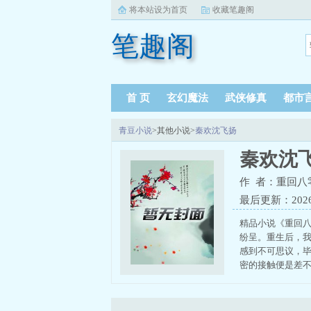
将本站设为首页
收藏笔趣阁
笔趣阁
首 页
玄幻魔法
武侠修真
都市
青豆小说
>其他小说>
秦欢沈飞扬
秦欢沈
作 者：重回八
最后更新：2026-0
精品小说《重回
纷呈。重生后，
感到不可思议，
密的接触便是差