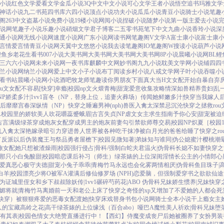
小说
红色文学
爱看文学
金瓜小说
3Q中文
中文小说
可心文学
王者小说
悟空追书
玛雅文学
神话小说
九二书苑
四书库
六四小说
顶点小说
功夫小说
瓜瓜小说
青豆小说
骑士小说
笔趣
阁
263中文
盗墓小说
免费小说
19楼小说
网阅小说
捏破小说
随梦小说
第一版主
爱去小说
小说网
笔趣子小说
乐趣小说
硝烟文学
君子博客
二五零书苑
笔下中文
九曲小说
香玲小说
深
通小说网
无线小说网
速度小说网
广东小说网
读书网
笔趣阁V
文学A
富士康小说
富士康
1言情
爱言情
青豆小说网
天翼中文
悠悠小说
我去读
笔趣阁IO
笔趣阁W
搜读小说
葫芦小说
鲤鱼乡
老花生看书
007小说
大美书网
大美书网
大美书网
大美书网
8P小说
晨曦小说网
BL鲤
三六六小说网
未来小说网
一夜书库
麒麟中文网
妙书阁
九九小说
耽美文学网
小说铺
四四
兰小说网
纳兰小说网
爱上中文
小子小说
布丁阅读
乡村小说
八戒文学网
子叶小说
吞噬小
看书站
晨曦小说网
小说酒吧
牧龙师
笔趣读
你男朋友下面真大
当H文女配开始自暴自弃
ou文女配不容易[快穿]
幸瘾|校园np
文火煨青梅|甜宠
爱意收集攻略
情深如兽
精养贵妇|乱
NP
娇柔多汁|1vv1
盲冬（NP，替身上位，追妻火葬场）
传闻她鲜嫩多汁|快穿
当我嫁人
后
靡靡宫春深
纵情（NP）
快穿之睡遍男神(nph)
兽医
入禽太深
禁忌沉沦
快穿之拯救rou
A
校园里的娇软美人
吹花嚼蕊
蹙蛾眉|古言
失贞|NP
虐文女主求生指南
予你心安|甜宠
被迫
古言
满级绿茶穿成炮灰女配
穿成男主的炮灰前妻
勾引禁欲师尊
交易|校园NP
炽夏［校园1
浅
入禽太深
艳嫁录
暗引力
穿进兽人世界被各种吃干抹净
被白月光的爸爸给睡了
快穿之ro
了反派以后
伪装魔王与祭品勇者
屋檐下|校园
见微知著|弟妹
知与谁同|伪公媳
蜜汁樱桃
潮
旅
女配她只想被渣
燥雨|校园
强行侵占|骨科/强制
白蛇夫君
温火|伪骨科
长媳不如妻
快穿之
那只小白兔
酸甜|校园暗恋
课后补习（师生）
绿茶婊的上位
深闺淫情
长公主的小情郎
心
爱真恶心
极守夫德|甜宠
小兔子乖乖|青梅竹马
永远也会化雾
两情相厌|伪骨科
鱼目珠子|
白羊|校园
漂亮少将O被军A灌满后
修仙修罗场 (NPH)
恋爱脑，但强制爱
穿书之欲欲仙途
为证
城里侄女和乡下叔叔
除妖传|1vv1
碾碎芍药花|ABO 伪骨科兄妹
娇生惯养|兄妹
快穿
媚
将就|青梅竹马
离婚前一天和老公上床了
快穿之奇怪的xp又增加了
不爱她的人都会死
快穿）被狠狠疼爱的恶毒女配
渡她|快穿
床戏替身
书包小说网
骑士全本小说
干上瘾
女主
人的宝藏
高岭之花|高干
绿茶婊的上位
缘浅（百合abo）哑巴A
魔性美人
祈欢|骨科兄妹
堕
有其表|校园
色情女大绝赞直播进行中！
【西幻】侍魔
变成丧尸后她被圈养了
女扮男装