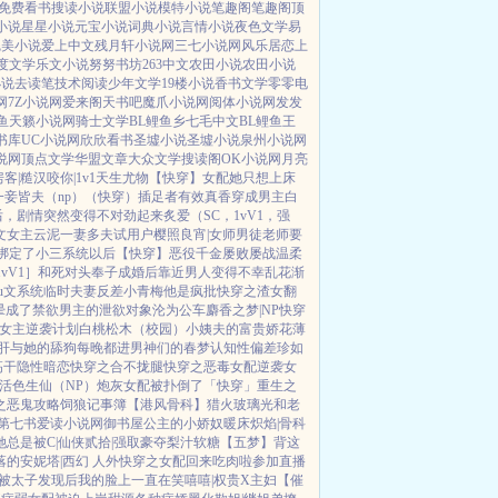
免费看书
搜读小说
联盟小说
模特小说
笔趣阁
笔趣阁
顶
小说
星星小说
元宝小说
词典小说
言情小说
夜色文学
易
完美小说
爱上中文
残月轩小说网
三七小说网
风乐居
恋上
度文学
乐文小说
努努书坊
263中文
农田小说
农田小说
小说
去读笔
技术阅读
少年文学
19楼小说
香书文学
零零电
网
7Z小说网
爱来阁
天书吧
魔爪小说网
阅体小说网
发发
鱼
天籁小说网
骑士文学
BL鲤鱼乡
七毛中文
BL鲤鱼王
书库
UC小说网
欣欣看书
圣墟小说
圣墟小说
泉州小说网
说网
顶点文学
华盟文章
大众文学
搜读阁
OK小说网
月亮
房客|糙汉
咬你|1v1
天生尤物【快穿】
女配她只想上床
一妾皆夫（np）
（快穿）插足者
有效真香
穿成男主白
后，剧情突然变得不对劲起来
炙爱（SC，1vV1，强
文女主
云泥
一妻多夫试用户
樱照良宵|女师男徒
老师要
绑定了小三系统以后【快穿】
恶役千金屡败屡战
温柔
vV1］
和死对头奉子成婚后
靠近男人变得不幸
乱花渐
u文系统
临时夫妻
反差小青梅
他是疯批
快穿之渣女翻
晕
成了禁欲男主的泄欲对象
沦为公车
麝香之梦|NP
快穿
女主逆袭计划
白桃松木（校园）
小姨夫的富贵娇花
薄
肝与她的舔狗
每晚都进男神们的春梦
认知性偏差
珍如
高干
隐性暗恋
快穿之合不拢腿
快穿之恶毒女配逆袭
女
活色生仙（NP）
炮灰女配被扑倒了「快穿」
重生之
之恶鬼攻略
饲狼记事簿
【港风骨科】猎火
玻璃光
和老
第七书
爱读小说网
御书屋
公主的小娇奴
暖床
炽焰|骨科
她总是被C|仙侠
贰拾|强取豪夺
梨汁软糖
【五梦】背这
落的安妮塔|西幻 人外
快穿之女配回来吃肉啦
参加直播
被太子发现后
我的脸上一直在笑嘻嘻|权贵X主妇
【催