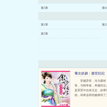
第5章
第4
第1章
第2
第5章
毒女妖娆：傲世狂妃
穿越异世，沦为废材
母，与狗争食，卑微到尘
是冥冥中自有注定，妖孽
他，却将这样的她捧到了
死一生，冥域归来！昔日
日毒女，驭兽而来！百姓