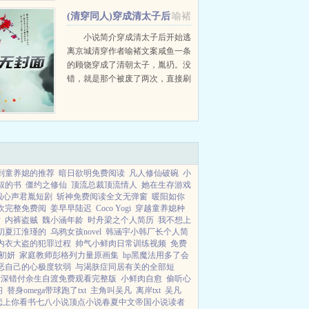
发。焕然一新地来到江市。到了上
(清穿同人)穿成清太子后
喻褚
台时刻，柳絮言居然挽着竹马...
开始逃离京城[清穿]+番外
小说简介穿成清太子后开始逃
离京城清穿作者喻褚文案咸鱼一条
的顾饶穿成了清朝太子，胤礽。没
错，就是那个被废了两次，直接刷
新了历史记录的太子。他穿的时间
不怎么美妙，刚从京城来到行宫探
病老父亲康熙。如果不出意外的
话，接下...
到童养媳的推荐
暗日欲明免费阅读
凡人修仙破碗
小
叔的书
僵约之修仙
顶流总裁顶流情人
她在生存游戏
我心声君胤短剧
斩神免费阅读全文无弹窗
暖阳如你
欢完整免费阅
姜早早陆迟
Coco Yogi
穿越童养媳种
片
内裤盗贼
魏小涵年龄
时舟梁之个人简历
我不想上
初夏江淮瑾的
乌鸦女孩novel
韩涵宇小韩厂长个人简
内衣大盗的犯罪过程
帅气小鲜肉日常训练视频
免费
初妍
家庭教师彭格列力量原画集
hp黑魔法用多了会
恶自己的心极度软弱
与渴肤症同居有关的全部短
情深错付余生自渡免费观看完整版
小鲜肉自愈
偷听心
阁
替身omega带球跑了txt
主角叫吴凡
离岸txt
吴凡
恋上你看书
七八小说
顶点小说
春夏中文
帝国小说
读者