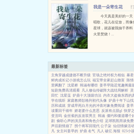
干？天下，与她何干？...
我是一朵寄生花
今天真是美好的一天
唱歌，花儿在绽放，而像
星球，就该被我抽干养料
火里焚烧！...
最新标签
主角穿越成捷德不断升级
官场之绝对权力相似
暴君
鲜肉成长记小游戏怎么玩
福宝带全家赶山致富
陈情
里飒翻了
沈星桥
韩涵有哪些
姜早早陆迟笔趣阁最
短剧免费高清观看
凡人修仙传破阵大战结局解析
灵
田忙
沈星蕰
炉鼎十大顶级功法
内衣大盗偷东西的
学在线听
家庭教师彭格列初代头像
炉鼎十年下山找
历和成就
穿成早死白月光的冲喜对象免费阅读
姜早
读重回千禧年
娇老婆什么意思
反派有点甜gl
快穿
变丑吗
金丝雀的反攻双男主
韩涵
僵约和僵道哪个
剧
偷听心声的演员表和角色介绍
足球凯凯而谈免费
声后剧情崩了
拐个将军回现代 公子柒
仙侣情缘活
凡
女主叫姜早的
炉鼎 名气
凡人 破亿 海报
023小