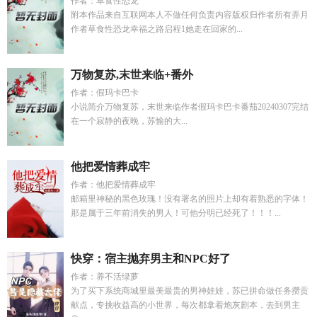
作者：草食性恐龙
附本作品来自互联网本人不做任何负责内容版权归作者所有弄月
作者草食性恐龙幸福之路启程1她走在回家的...
万物复苏,末世来临+番外
作者：假玛卡巴卡
小说简介万物复苏，末世来临作者假玛卡巴卡番茄20240307完结
在一个寂静的夜晚，苏愉的大...
他把爱情葬成牢
作者：他把爱情葬成牢
邮箱里神秘的黑色玫瑰！没有署名的照片上却有着熟悉的字体！
那是属于三年前消失的男人！可他分明已经死了！！！...
快穿：宿主抛弃男主和NPC好了
作者：养不活绿萝
为了买下系统商城里最美最贵的男神娃娃，苏已拼命做任务攒贡
献点，专挑收益高的小世界，每次都拿着炮灰剧本，去到男主