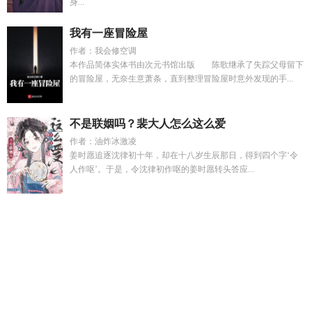
身...
我有一座冒险屋
作者：我会修空调
本作品简体实体书由次元书馆出版 陈歌继承了失踪父母留下
的冒险屋，无奈生意萧条，直到整理冒险屋时意外发现的手...
不是联姻吗？裴大人怎么这么爱
作者：油炸冰激凌
姜时愿追逐沈律初十年，却在十八岁生辰那日，得到四个字‘令
人作呕’。于是，令沈律初作呕的姜时愿转头答应...
姜纪沂
快穿之拯救反派的我总在艾草
季怀舟沈渡川的名叫
快
穿固好物资靠种田苟命
澜语
主角他非要谈恋爱
玄铁刃
心动
越轨黎书玥九岁砚
储君是什么
入编是什么工作
储君是什么身
份
绮年华名表品牌百度百科
一场梦的记忆表达什么意思
心动
越轨by翎久TXT
沈瑜季怀瑾免费阅读
离谱炮灰被苗疆少年觊
觎了
澜雨落江源
寂寞沙洲赤旗版冷歌词
入编的意思是什
么
关于我带着脑内恋爱选择系统
美人夫
一场梦什么意思
董