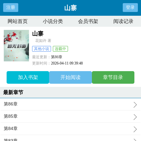
山寨
注册
登录
网站首页
小说分类
会员书架
阅读记录
山寨
花如许 著
其他小说
连载中
最近更新：
第86章
更新时间：
2026-04-11 09:39:48
加入书架
开始阅读
章节目录
最新章节
第86章
第85章
第84章
第83章