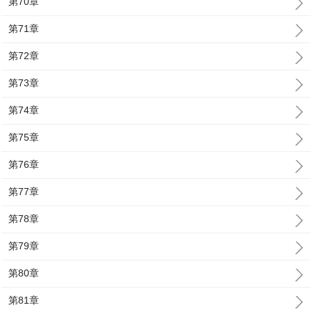
第70章
第71章
第72章
第73章
第74章
第75章
第76章
第77章
第78章
第79章
第80章
第81章