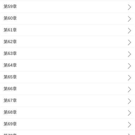
第59章
第60章
第61章
第62章
第63章
第64章
第65章
第66章
第67章
第68章
第69章