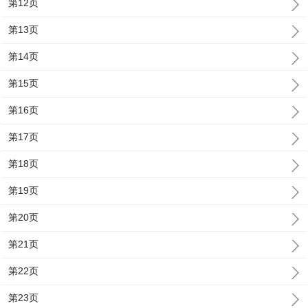
第12页
第13页
第14页
第15页
第16页
第17页
第18页
第19页
第20页
第21页
第22页
第23页