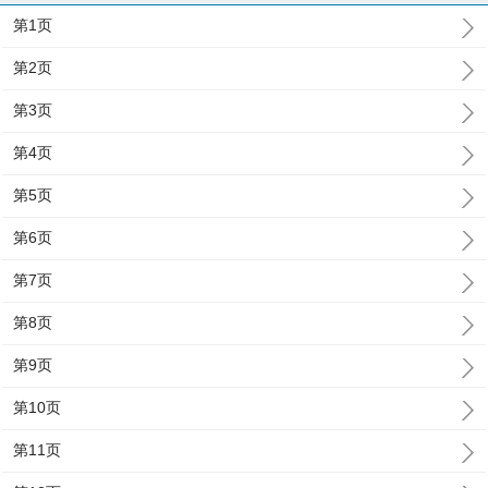
第1页
第2页
第3页
第4页
第5页
第6页
第7页
第8页
第9页
第10页
第11页