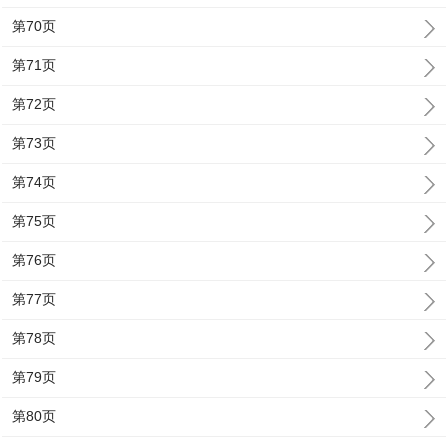
第70页
第71页
第72页
第73页
第74页
第75页
第76页
第77页
第78页
第79页
第80页