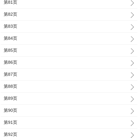
第81页
第82页
第83页
第84页
第85页
第86页
第87页
第88页
第89页
第90页
第91页
第92页