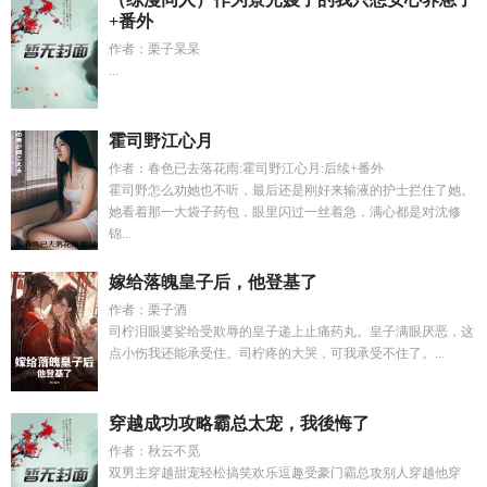
+番外
作者：栗子杲杲
...
霍司野江心月
作者：春色已去落花雨:霍司野江心月:后续+番外
霍司野怎么劝她也不听，最后还是刚好来输液的护士拦住了她。
她看着那一大袋子药包，眼里闪过一丝着急，满心都是对沈修
锦...
嫁给落魄皇子后，他登基了
作者：栗子酒
司柠泪眼婆娑给受欺辱的皇子递上止痛药丸。皇子满眼厌恶，这
点小伤我还能承受住。司柠疼的大哭，可我承受不住了。...
穿越成功攻略霸总太宠，我後悔了
作者：秋云不觅
双男主穿越甜宠轻松搞笑欢乐逗趣受豪门霸总攻别人穿越他穿