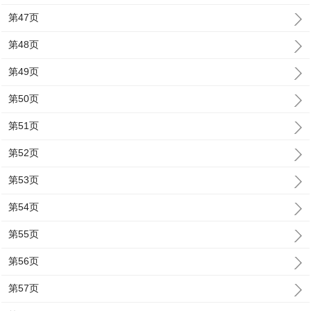
第47页
第48页
第49页
第50页
第51页
第52页
第53页
第54页
第55页
第56页
第57页