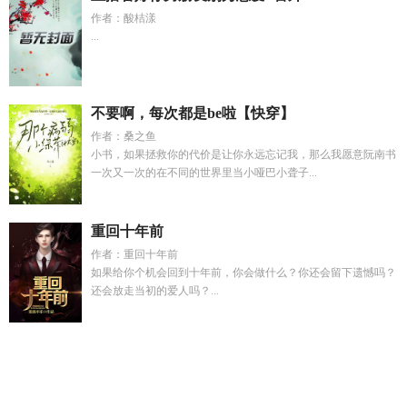
作者：酸桔漾
...
不要啊，每次都是be啦【快穿】
作者：桑之鱼
小书，如果拯救你的代价是让你永远忘记我，那么我愿意阮南书
一次又一次的在不同的世界里当小哑巴小聋子...
重回十年前
作者：重回十年前
如果给你个机会回到十年前，你会做什么？你还会留下遗憾吗？
还会放走当初的爱人吗？...
宋朝开局老婆被典卖的
许安然江寒
靠撒娇征服美貌贵族免费
阅读
当审计成为皇上的
梦里花结局是什么
沈川小短剧
糟糕
男配一直在黑化免费观看
七零军嫂最强军官傲骄崽
霍少你前