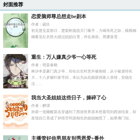
封面推荐
恋爱脑师尊总想走be剧本
作者：砚玖
初见楚见棠那日，楚梨刚逃脱灭门毒手，力竭等死之际，模模糊
糊看见红衣胜火踏过皑皑白雪，停在身前。周遭落雪...
重生：万人嫌真少爷一心等死
作者：明棠春晓
林汐本是豪门真少爷，却在出生时意外被抱错，从小被虐待长
大，十八岁被叶家寻回，本以为从此能获得家人亲情，安稳生
活，...
我当大圣姐姐这些日子，操碎了心
作者：醉珺
孙蓉一觉睡醒莫名穿越到了西游世界原本想着苟到西游结束，却
发现自己竟成了孙悟空同源相生的姐姐她慌了，如果佛门知...
主播管好你男朋友别秀恩爱+番外