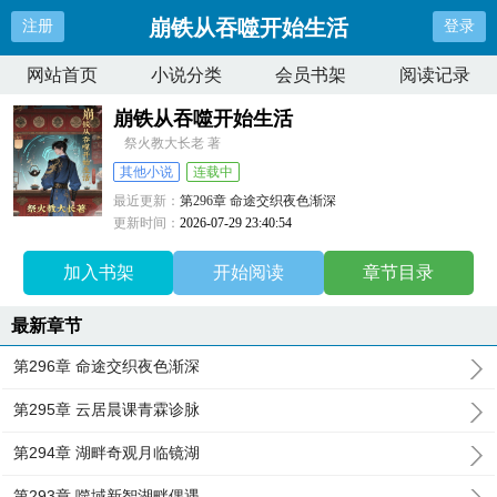
崩铁从吞噬开始生活
注册
登录
网站首页
小说分类
会员书架
阅读记录
崩铁从吞噬开始生活
祭火教大长老 著
其他小说
连载中
最近更新：
第296章 命途交织夜色渐深
更新时间：
2026-07-29 23:40:54
加入书架
开始阅读
章节目录
最新章节
第296章 命途交织夜色渐深
第295章 云居晨课青霖诊脉
第294章 湖畔奇观月临镜湖
第293章 噬域新智湖畔偶遇