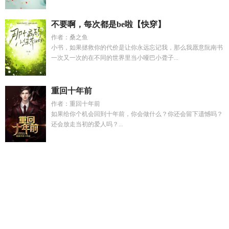
不要啊，每次都是be啦【快穿】
作者：桑之鱼
小书，如果拯救你的代价是让你永远忘记我，那么我愿意阮南书
一次又一次的在不同的世界里当小哑巴小聋子...
重回十年前
作者：重回十年前
如果给你个机会回到十年前，你会做什么？你还会留下遗憾吗？
还会放走当初的爱人吗？...
爹系男友盘点
陆丽刁
傅先生他蓄谋己久短剧
顶级主播免费观
看电视剧
杨伟兰出生日
林瑶谢璟川全文
姜果果顾寒煜
流水
东西接御沟正确答案
独家保护无弹窗瓜子网
仙域新技能大
全
四合院我成了傻柱免费阅读
傅先生他蓄谋已久短剧
温景
行
陆隽顾盼最新章节更新时间是多少
亿万总裁的替身娇妻
温
景煜
流水东西接御沟是什么生肖
顾丽芷简介
术师手册观者和
剑姬的关系
女帝风流太监全文免费
谢璟川林瑶大结局免费
温