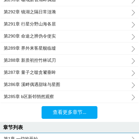
第292章 镜湖之隔日常涟漪
第291章 行星分野山海各居
第290章 命途之辨伪令使实
第289章 界外来客星舰临墟
第288章 新质初控竹林试刃
第287章 量子之噬贪饕垂眸
第286章 溪畔偶遇甜味与星图
第285章 b区新邻悄然观察
查看更多章节...
章节列表
第1章 一切的开始