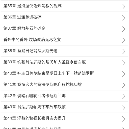
第35章 巡海游侠沧烬闯祸的砚璃
第36章 过渡梦境破碎
第37章 解放基石的砂金
番外中的番外 坟场漩涡无尽之宴
第38章 圣庭日记翁法罗斯光逝
第39章 铁墓翁法罗斯的居民加入圣庭令使白厄
第40章 神主日美梦结束星期日上车下一站翁法罗斯
第41章 我辣么大的翁法罗斯呢启程蛇蜕归墟
第42章 切磋吞噬轮回者卡厄斯兰娜
第43章 翁法罗斯帕姆下车列车残骸
第44章 浮黎的瞥视长夜月实力提升