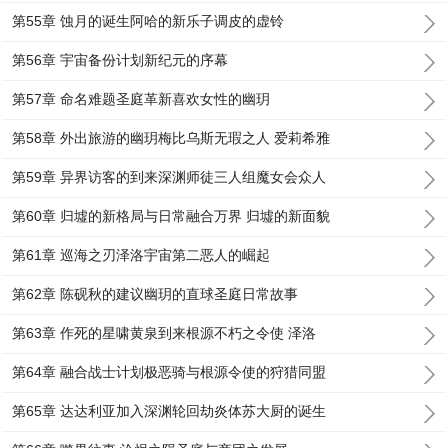
第55章 蚀月的诞生阿哈的新乐子调皮的虚铃
第56章 宇宙备份计划新纪元的序幕
第57章 命名难题圣庭革新喜欢女性的幽玥
第58章 外出旅游的幽玥梅比乌斯无瑕之人 爱莉希雅
第59章 异界访客的到来深渊师徒三人组魔女会众人
第60章 归墟的新格局与日常融合万界 归墟的新面貌
第61章 巡海之刃泽洛宇宙第二恶人的崛起
第62章 陈砚秋的建议幽玥的直球圣庭日常故事
第63章 作死的星啸黄泉到来根源不朽之令使 泽洛
第64章 融合战士计划极恶骑与根源令使的狩猎同盟
第65章 达达利亚加入深渊轮回劫炎体苏大厨的诞生