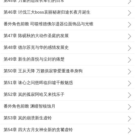
第45章 力量的适应长辈们的日常
第46章 讨伐三大boss哀丽秘谢归途长夜月诞生
番外角色前瞻 司噬维德佛尔遗器位面饰品与光锥
第47章 陈砚秋的大动作圣庭的发展
第48章 德尔苏克与华的感情发展史
第49章 新生的喜悦与尘封的痛楚
第50章 王从天降 万籁俱寂挚爱重逢单身狗
第51章 诛心之问慈晖临归墟千般魅惑
第52章 岚的孤寂阿哈又来找乐子
番外角色前瞻 渊瞳智核蚀月
第53章 岚的崩溃新生虚铃
第54章 四大古月女神全新的贪饕虚铃