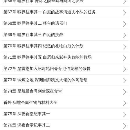
第66章 噬界往事 沧烬之陨圣庭与商团之发展
第67章 噬界往事其一 白厄的故事清道夫小队的任务
第68章 噬界往事其二 择主的遗器们
第69章 噬界往事其三 白厄的挑战
第70章 噬界往事其四 记忆的礼物白厄的计划
第71章 噬界往事其五 白厄归来弑神失败蛇的救场
第72章 瑟雷恩加入冰烬轮回脊骨尼伯龙根的骸骨
第73章 试炼之地 深渊回廊凯文大佬的休闲活动
第74章 星舰暴食号创建深夜食堂
番外 归墟圣庭生物与材料大全
第75章 深夜食堂纪事其一
第76章 深夜食堂纪事其二