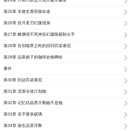
第24章 开拓小队进入仙舟建木爆发
第25章 丰饶玄鹿吞噬命途
第26章 饮月君刃幻胧现身
第27章 鳞渊境不死神实幻胧陈砚秋出手
第28章 告别噬界之蛇的回归匹诺康尼
第29章 品荼姬子的咖啡欢愉啊哈
番外
第30章 到达匹诺康尼
第31章 流萤令使计划她
第32章 记忆结晶黑天鹅她不是她
第33章 名字黄泉砚璃
第34章 诞生品茶浮黎