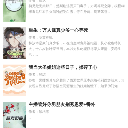
作者：砚玖
初见楚见棠那日，楚梨刚逃脱灭门毒手，力竭等死之际，模模糊
糊看见红衣胜火踏过皑皑白雪，停在身前。周遭落雪...
重生：万人嫌真少爷一心等死
作者：明棠春晓
林汐本是豪门真少爷，却在出生时意外被抱错，从小被虐待长
大，十八岁被叶家寻回，本以为从此能获得家人亲情，安稳生
活，...
我当大圣姐姐这些日子，操碎了心
作者：醉珺
孙蓉一觉睡醒莫名穿越到了西游世界原本想着苟到西游结束，却
发现自己竟成了孙悟空同源相生的姐姐她慌了，如果佛门知...
主播管好你男朋友别秀恩爱+番外
作者：酸桔漾
...