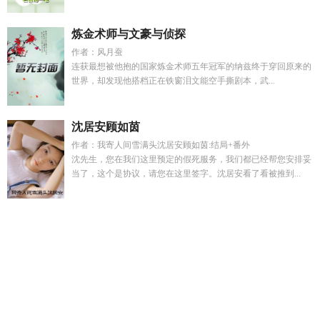
炼金术师与文豪与侦探
作者：风月蚕
连获最想被他抱的国家炼金术师五年冠军的纳兹终于穿回原来的
世界，却发现他搭档正在铁窗泪文能空手撕剧本，武...
沈居安顾如茵
作者：我寄人间雪满头沈居安顾如茵:结局+番外
沈先生，您在我们这里预定的假死服务，我们都已经帮您安排妥
当了，这个是协议，请您在这里签字。沈居安看了看被推到...
江启宋美月最新章节更新
沈贺孟妍
七零之狼孩回来了
暗熟唯
酒TXT
苟在仙门当虚空坊主免费
沈砚辞孟晚免费阅读全文
称
骨算命几斤几两查询表
泥潭里的花歌曲
演员艾薇薇
穿书成男
配的弟弟免费阅读
渡劫老祖在末世
芙蓉独自芳全诗原文
云破
月来花弄影原文
程砚苏迟
综影视我以综影视为背景的
虚荣
bydronel免费阅读
泥地里种花寓意
替嫁植物人神算萌妻是大
佬
泥潭7
快穿之我帮主神拆cptxt
江启宋美月全文免费阅读
施