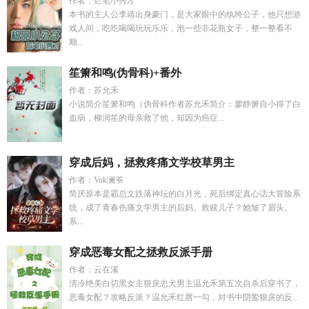
作者：烂笔小秀才
本书的主人公李靖出身豪门，是大家眼中的纨绔公子，他只想游
戏人间，吃吃喝喝玩玩乐乐，泡一些非花瓶女子，整一整看不
顺...
笙箫和鸣(伪骨科)+番外
作者：苏允禾
小说简介笙箫和鸣（伪骨科作者苏允禾简介︰廖静箫自小得了白
血病，柳润笙的母亲救了他，却因为癌症...
穿成后妈，拯救疼痛文学校草男主
作者：Vok澜爷
简厌原本是霸总文跌落神坛的白月光，死后绑定真心话大冒险系
统，成了青春伤痛文学男主的后妈。救赎儿子？她皱了眉头。
系...
穿成恶毒女配之拯救反派手册
作者：云在溪
清冷绝美白切黑女主狠戾忠犬男主温允禾第五次自杀后穿书了，
恶毒女配？攻略反派？温允禾红唇一勾，对书中阴鸷狠戾的反...