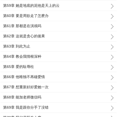
第59章 她是地底的泥他是天上的云
第60章 要是周欲走了怎麽办
第61章 那都是在演戏吗
第62章 这就是贪心的後果
第63章 到此为止
第64章 教会我情根深种
第65章 爱的耻辱柱
第66章 他唯独不再碰爱情
第67章 想重新好好爱她一次
第68章 能加老师微信吗
第69章 我是跟你分手了没错