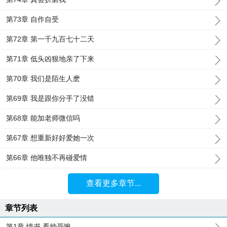
第73章 自作自受
第72章 第一千九百七十二天
第71章 低头凶狠地亲了下来
第70章 我们是陌生人麽
第69章 我是跟你分手了没错
第68章 能加老师微信吗
第67章 想重新好好爱她一次
第66章 他唯独不再碰爱情
查看更多章节...
章节列表
第1章 情书 看帅哥嘛