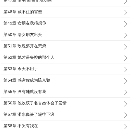
第47章 情书 做我女朋友吗
第48章 藏不住的害羞
第49章 女朋友我很想你
第50章 给女朋友出头
第51章 玫瑰盛开在荒瘠
第52章 她才是失控的那个人
第53章 今天不用手
第54章 感谢你成为陈京驰
第55章 没有她就没有我
第56章 他收获了名誉她体会了爱情
第57章 泪水像决了堤往下滚
第58章 不哭有我在