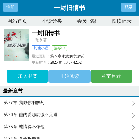
一封旧情书
注册
登录
网站首页
小说分类
会员书架
阅读记录
一封旧情书
有泠 著
其他小说
连载中
最近更新：
第77章 我做你的解药
更新时间：
2026-04-13 07:42:52
加入书架
开始阅读
章节目录
最新章节
第77章 我做你的解药
第76章 他的爱那麽微不足道
第75章 纯情得不像他
第74章 真会折磨我