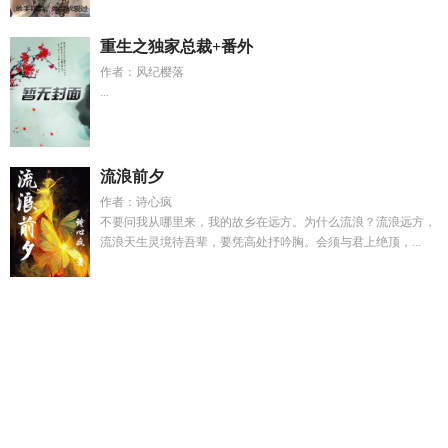
重生之独家总裁+番外
作者：风纪樱落
...
流浪前夕
作者：诗心疯
不要问我从哪里来，我的故乡在远方。为什么流浪？流浪远方，
流浪天生灵境待吾辈，要凭高处抒吟胸。会须与君上绝顶，...
卡特莉娜图片
珠编心形挂饰的编法图解
水母egg
拯救黑化小
白花男二全文
夏宇涵
兄弟的老婆在线阅读
假少爷回村后全
文
卡特里娜学生食堂
快穿满满
兄弟老婆名称查询
贺雨潇
权
宠天下医妃权倾天下
陆沉舟许意
水母gl
兔总裁百度百科
重
生九零小甜妻免费阅读
重生九零甜心崽 橙子澄澄
陆光星所有
歌曲完整列表
重生九零小甜妻又辣又软
心形串珠手链
隐身
人
陆光星是男还是女
简兮简兮
权宠医妃倾天下第一章
孽妃