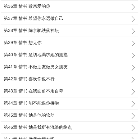
第36章 情书 致亲爱的你
第37章 情书 希望你永远做自己
第38章 情书 陈京驰跌落神坛
第39章 情书 想见你
第40章 情书 急切地渴求她的拥抱
第41章 情书 不做朋友做男女朋友
第42章 情书 喜欢你也不行
第43章 情书 在我面前不用自卑
第44章 情书 能不能跟你接吻
第45章 情书 她是他的软肋
第46章 情书 她是我所有流浪的终点