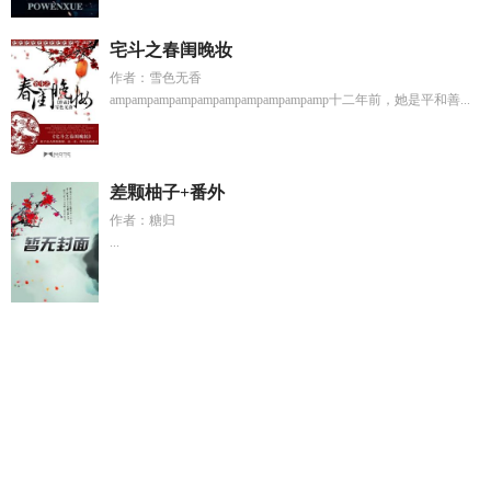
宅斗之春闺晚妆
作者：雪色无香
ampampampampampampampampampamp十二年前，她是平和善...
差颗柚子+番外
作者：糖归
...
青空的所有作品
混元剑体的境界划分
邻家姐姐的最新消息
孙
巧巧长得怎么样
勇者打败魔王后遭到人类背叛求助魔
沈沐白
秦钰最新章节更新时间
陆凌顾辰青
重生回到高中把死对头
青
空的作品
心跳倒计时
十八楼楼主最新章节免费阅读全
我有让
你享受到吗?作者向家小十
癌症主角治愈系
皆有期
孙巧珍
138
李梦梦全集免费
勇者打败魔王之后被魅魔
重回高中跟死
队头he了
高傲的剑道天才少年变成了我怀中娇羞剑灵美少