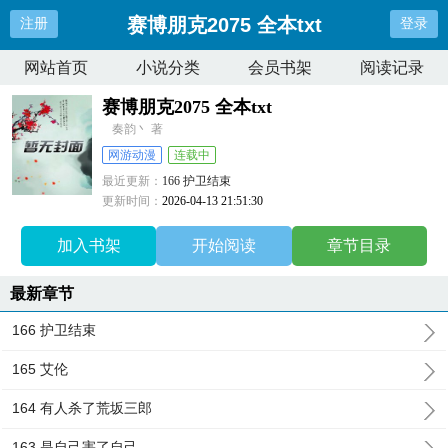
赛博朋克2075 全本txt
注册
登录
网站首页
小说分类
会员书架
阅读记录
赛博朋克2075 全本txt
奏韵丶 著
网游动漫
连载中
最近更新：
166 护卫结束
更新时间：
2026-04-13 21:51:30
加入书架
开始阅读
章节目录
最新章节
166 护卫结束
165 艾伦
164 有人杀了荒坂三郎
163 是自己害了自己