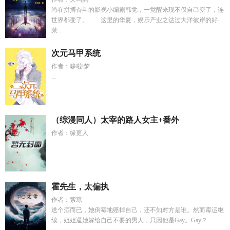
尚在拼搏奋斗的影视小编剧韩觉，一觉醒来现不仅自己变了，连
世界都变了。 这里的华夏，娱乐产业之达过大洋彼岸的好
莱...
次元马甲系统
作者：哆啦i梦
...
（综漫同人）太宰的路人女主+番外
作者：缘更人
...
霍先生，太偏执
作者：紫琼
送个酒而已，她倒霉地赔掉自己，还不知对方是谁。然而霉运继
续，姐姐逼她嫁给自己不要的男人，只因他是Gay。Gay？...