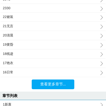
2330
22裙装
21无言
20清晨
19黄昏
18线迹
17艳衣
16日常
查看更多章节...
章节列表
1新寡