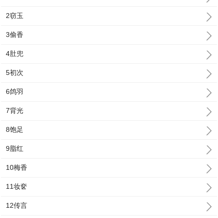
2窃玉
3偷香
4肚兜
5初次
6鸽羽
7背光
8饱足
9脂红
10梅香
11妆奁
12传言