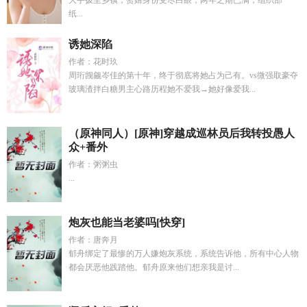
大手拨至乡镇，赘婿身份受尽白眼，两年之期已满，组织部一
纸...
诱她深陷
作者：花时玖
周珩觊觎岑佳的第十年，终于彻底将她占为己有。vs微强取豪夺
玻璃渣拌白糖男主心路历程她不爱我→她好像爱我...
（原神同人）[原神]穿越成巡林员后我转投愚人
众+番外
作者：粥粥虫
...
炮灰也能当老婆吗[快穿]
作者：唐奔月
郁舟绑定了最惨的万人嫌炮灰系统，系统告诉他，所有中心人物
都会厌恶他践踏他。郁舟原来他们想亲我是讨...