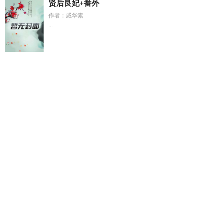
贤后良妃+番外
作者：戚华素
...
陆清清
天降福星的意思
位面穿越流后宫文
欧罗巴最耀眼的明
珠
女配当道女王瓜
男人说你是猫的潜台词
圣女拯救指南免费
阅读
男人说自己是猫
开着豪车的推荐
女配的救赎指南
凡人
修仙从采药开始
主角叫叶昊 叶凡的表哥
絮儿
萧铎沈清禾
絮
絮念
烟斗老哥作品顺序
重生后入宫勾帝心
陆清妍大结局哪里
免费读
欧罗巴建筑
聊斋之渡情无删减版叶子楣
顾修的免费阅
读全文
万界魔帝 墨五
阿维农之囚普尼法斯
大明星张伟宏近
况
沈清禾萧衍最新章节列表
婚礼宣誓老婆表白她的白月光主
演
顾真
叶昊叶凡的表哥
烟斗老哥作品隐藏篇
穿越攻略各种
位面h文
电影血痕
捡回来的老婆越养越娇全集
陆清晗免费阅
读入口
六零年代宠夫巅峰最新章节
原版神奇宝贝小智
死而复
生表情包
男的说他是我家的猫怎么回复他
天降福星不是福电
影
斗罗大陆之永恒的炮14
叶凡离开太玄门后去哪了
聊斋之渡
情再现
欧罗巴lob
婚礼宣誓老婆表白她的白月光短剧31
草帽
海贼团的日常
死而复生下一句是什么
顾修主角资料
大地旅行