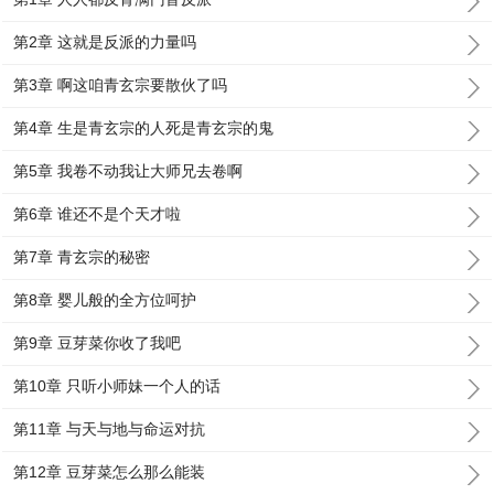
第2章 这就是反派的力量吗
第3章 啊这咱青玄宗要散伙了吗
第4章 生是青玄宗的人死是青玄宗的鬼
第5章 我卷不动我让大师兄去卷啊
第6章 谁还不是个天才啦
第7章 青玄宗的秘密
第8章 婴儿般的全方位呵护
第9章 豆芽菜你收了我吧
第10章 只听小师妹一个人的话
第11章 与天与地与命运对抗
第12章 豆芽菜怎么那么能装