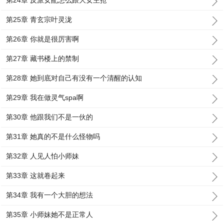
第24章 反派女配怎么跟大女主抢
第25章 青玄宗叶灵泷
第26章 你就是很厉害啊
第27章 藏书楼上的禁制
第28章 她到底对自己有没有一个清醒的认知
第29章 我在做灵气spa啊
第30章 他跟我们不是一伙的
第31章 她真的不是什么怪物吗
第32章 人见人怕小师妹
第33章 这就卷起来
第34章 我有一个大胆的想法
第35章 小师妹她不是正常人