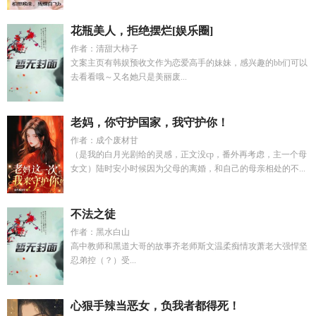
花瓶美人，拒绝摆烂[娱乐圈]
作者：清甜大柿子
文案主页有韩娱预收文作为恋爱高手的妹妹，感兴趣的bb们可以
去看看哦～又名她只是美丽废...
老妈，你守护国家，我守护你！
作者：成个废材甘
（是我的白月光剧给的灵感，正文没cp，番外再考虑，主一个母
女文）陆时安小时候因为父母的离婚，和自己的母亲相处的不...
不法之徒
作者：黑水白山
高中教师和黑道大哥的故事齐老师斯文温柔痴情攻萧老大强悍坚
忍弟控（？）受...
心狠手辣当恶女，负我者都得死！