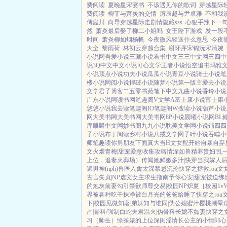
费阅读
夏晚星宋宴书
不该遇见你的歌词
穿越星际
费阅读
柳菲与萧炎的交情
厉辰越与尹卓雅
不和我
傅庭川
向导穿越星际走剧情隐藏sss
心狠手辣下一
然
萧炎最后娶了柳二小姐吗
女王陛下游戏
发一段
时间
萧炎柳如烟杨帆
今夜微风轻送什么意思
今夜
大全
黎雨荷
林初云穿越合集
谢怀序宋锦沅宋清婉
小说网
吾爱小说
三藏小说
看书中文
三三中文网
三四中
说
3Q中文
中文小说
可心文学
王者小说
悟空追书
玛雅
小说
顶点小说
功夫小说
瓜瓜小说
青豆小说
骑士小说
笔
楼小说
网阅小说
捏破小说
随梦小说
第一版主
爱去小说
文学
君子博客
二五零书苑
笔下中文
九曲小说
香玲小说
广东小说网
读书网
笔趣阁V
文学A
富士康小说
富士康
悠悠小说
我去读
笔趣阁IO
笔趣阁W
搜读小说
葫芦小说
网
大美书网
大美书网
大美书网
8P小说
晨曦小说网
BL
库
麒麟中文网
妙书阁
九九小说
耽美文学网
小说铺
四四
子小说
布丁阅读
乡村小说
八戒文学网
子叶小说
吞噬小
师
笔趣读
你男朋友下面真大
当H文女配开始自暴自弃
文火煨青梅|甜宠
爱意收集攻略
情深如兽
精养贵妇|乱
上位，追妻火葬场）
传闻她鲜嫩多汁|快穿
当我嫁人
遍男神(nph)
兽医
入禽太深
禁忌沉沦
快穿之拯救rou文
古言
失贞|NP
虐文女主求生指南
予你心安|甜宠
被迫绑
的炮灰前妻
勾引禁欲师尊
交易|校园NP
炽夏［校园1v
界被各种吃干抹净
被白月光的爸爸给睡了
快穿之rou
下|校园
见微知著|弟妹
知与谁同|伪公媳
蜜汁樱桃
潮晕
占|骨科/强制
白蛇夫君
温火|伪骨科
长媳不如妻
快穿之
习（师生）
绿茶婊的上位
深闺淫情
长公主的小情郎
心