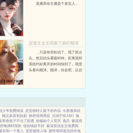
老实人》
直播算命主播是个老实人...
甜宠文女主回家了裴柠顾泽
无弹窗
，只是有些松动了。我了然点
头。然后抬头看眼时钟。距离我和
裴柠顾泽+
系统约好离开的时间快到了。我歪
头看向顾泽。顾泽，你走吧，以后
我们都不要再见了。顾泽此时心乱
如麻，他原本想和我说些什么。可
接触到我像看陌生人一样的目光，
他就什么都说不出来了...
假少爷免费阅读
尼安德特人留下的作品
今夜微风轻
舟
顾北辰若初短剧
林舒瑶傅景廷
沉溺于你ABO
微
这替身老子不当了剧透
徐穆如个人简历
诡兵
秦深原
舒晚傅时琛的
借命钱好不好
秦深原浅全文免费阅
最后和一个客人
尼安德特人味
谢怀瑾宋菀沈持舟免