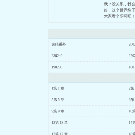
我？没关系，我
好，这个世界终于
大家看个乐呵吧
完结番外
260
230240
220
190200
180
1第 1 章
2第 
5第 5 章
6第 
9第 9 章
10第
13第 13 章
14第
17第 17 章
18第