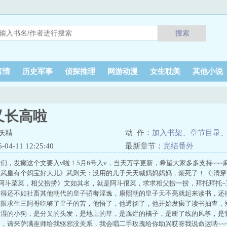
搜索
言情
历史军事
侦探推理
网游动漫
女生耽美
其他小说
又长高啦
妖精
动 作：
加入书架
、
章节目录
4-11 12:25:40
最新章节：
完结番外
们，发癫这个文要入v啦！5月6号入v，当天万字更新，希望大家多多支持~~
武皇有个妈宝好大儿》武则天：没用的儿子天天喊妈妈妈妈，烦死了！《[清穿
]阿斗菜菜，相父捞捞》文如其名，就是阿斗很菜，求求相父捞一捞，拜托拜托
过得还不如社畜其他朝代的皇子骄奢淫逸，康熙朝的皇子天不亮就起来读书，还
极限求生三阿哥吃够了皇子的苦，他悟了，他透彻了，他开始发癫了读书抽查，
淋湿的小狗，是分叉的头发，是地上的草，是腐烂的橘子，是断了线的风筝，是
，请来萨满巫师给我驱邪没关系，我会唱二手玫瑰给你助兴哎呀我说命运呐~~