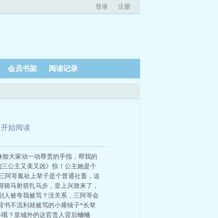
登录
注册
会员书架
阅读记录
、
开始阅读
~麻烦大家动一动尊贵的手指，帮我的
]三公主又美又凶》惊！公主她是个
~三阿哥胤祉上辈子是个普通社畜，这
得骑马射箭扎马步，皇上兴致来了，
别人被夸我被骂？没关系，三阿哥会
背书不流利就被骂的小瘪犊子*长辈
~哦？皇城外的达官贵人背后蛐蛐