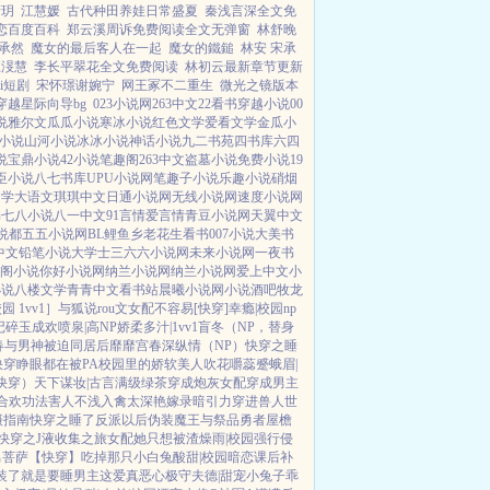
晴玥
江慧媛
古代种田养娃日常盛夏
秦浅言深全文免
恋百度百科
郑云溪周诉免费阅读全文无弹窗
林舒晚
承然
魔女的最后客人在一起
魔女的鐵鎚
林安 宋承
江渂慧
李长平翠花全文免费阅读
林初云最新章节更新
i短剧
宋怀璟谢婉宁
网王冢不二重生
微光之镜版本
穿越星际向导bg
023小说网
263中文
22看书
穿越小说
00
说
雅尔文
瓜瓜小说
寒冰小说
红色文学
爱看文学
金瓜小
小说
山河小说
冰冰小说
神话小说
九二书苑
四书库
六四
说
宝鼎小说
42小说
笔趣阁
263中文
盗墓小说
免费小说
19
臣小说
八七书库
UPU小说网
笔趣子小说
乐趣小说
硝烟
文学
大语文
琪琪中文
日通小说网
无线小说网
速度小说网
书
七八小说
八一中文
91言情
爱言情
青豆小说网
天翼中文
说都
五五小说网
BL鲤鱼乡
老花生看书
007小说
大美书
中文
铅笔小说
大学士
三六六小说网
未来小说网
一夜书
阁小说
你好小说网
纳兰小说网
纳兰小说网
爱上中文
小
小说
八楼文学
青青中文
看书站
晨曦小说网
小说酒吧
牧龙
 1vv1］
与狐说
rou文女配不容易[快穿]
幸瘾|校园np
记
碎玉成欢
喷泉|高NP
娇柔多汁|1vv1
盲冬（NP，替身
春
与男神被迫同居后
靡靡宫春深
纵情（NP）
快穿之睡
快穿睁眼都在被PA
校园里的娇软美人
吹花嚼蕊
蹙蛾眉|
快穿）
天下谋妆|古言
满级绿茶穿成炮灰女配
穿成男主
合欢功法害人不浅
入禽太深
艳嫁录
暗引力
穿进兽人世
摄指南
快穿之睡了反派以后
伪装魔王与祭品勇者
屋檐
快穿之J液收集之旅
女配她只想被渣
燥雨|校园
强行侵
男菩萨
【快穿】吃掉那只小白兔
酸甜|校园暗恋
课后补
装了
就是要睡男主
这爱真恶心
极守夫德|甜宠
小兔子乖