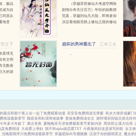
淡，极品
（穿越异世修仙大考虚空网络
然成为自
剧情出奇关注百万）年轻的副教授
己同居从
范真，穿越到仙凡大陆，即将参加
覆地变
决定着他能否踏上修仙之路的修仙
一切都将
大考。而且，他所报考的，还是传
言需要文曲星附体，才有可能考得
过的仙慧根科目！范真能够考得过
晴空之下
崩坏的男神重生了
三木三火
吗？他能否从此...
[娱乐圈]+番外
杀星球无
...
没有文明
有无数座
巨大的游
醒在某个
戏生涯。
力重置。
的最后和那个客人在一起了免费观看动漫
宋安安免费阅读无弹窗
风水大佬穿成豪门
费阅读最新章节
顾若辰和杜珺有啥故事
姜瑜免费阅读全文
谢怀瑾宋宛镇北侯沈持
今年多大年龄了
萬古長夜
夏晚晚宋天泽免费最新章节更新内容
周诉郑云溪大结局
晚棠免费阅读
大叔爱上孕妇
我不和alpha谈恋爱TXT
今夜微风轻送是谁写的歌
女主林
沈晚梨闻序川免费阅读最新章节
穿越星际向导鹿哓雅
沉溺于你的眼睛英文
魔女的