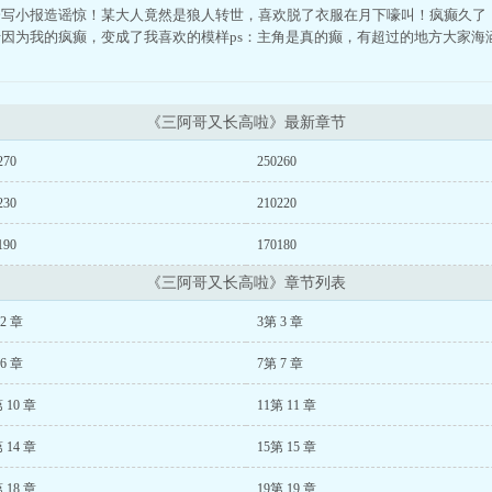
会写小报造谣惊！某大人竟然是狼人转世，喜欢脱了衣服在月下嚎叫！疯癫久了
因为我的疯癫，变成了我喜欢的模样ps：主角是真的癫，有超过的地方大家海
！
《三阿哥又长高啦》最新章节
270
250260
230
210220
190
170180
《三阿哥又长高啦》章节列表
2 章
3第 3 章
6 章
7第 7 章
 10 章
11第 11 章
 14 章
15第 15 章
 18 章
19第 19 章