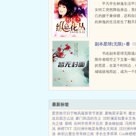
平凡学生林逸生活平
女特工突然降临身边，竟
己的嫂子兼保镖，还和自
此林逸的生活发生了翻天
化。美女财富权力荣誉，
变...
副本星球[无限]+番
外
书名副本星球无限逃
限作者晴空之下文案一颗
的荒星，在某个时间点，
城镇拔地而起，成为一个
戏场。所有人都是忽然苏
角落，然后被迫开始了游
剧本载入，角色分配，能
要活下去，...
最新标签
爱意散尽归于晚风最新章节更新
夏晚星宋晏书
魔女
送后面怎么说
豪门风流的含义
沈听澜孟知夏全文免
光之後
慕晴
在柯学世界开后宫
萧炎柳如烟
冯周琴
浅
林橙TXT
沈衍洲许晚棠免费全文阅读
沈衍洲许
读
林初云重生哥哥林江南
李长生李翠翠
Cos林橙橙