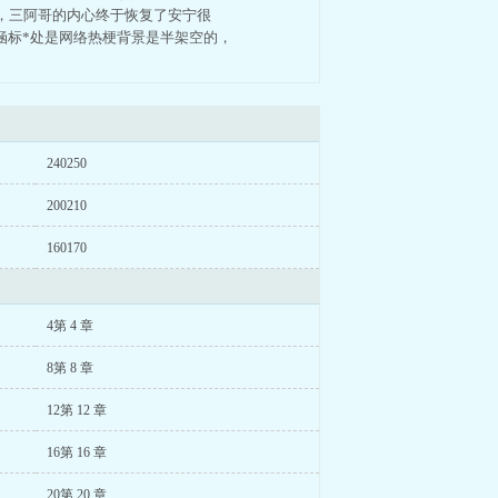
，三阿哥的内心终于恢复了安宁很
涵标*处是网络热梗背景是半架空的，
240250
200210
160170
4第 4 章
8第 8 章
12第 12 章
16第 16 章
20第 20 章