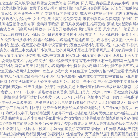
轻松逆袭
爱意散尽独赴风雪全文免费阅读
冯周婉
阳光照进青春里是真实故事吗
幕
谈恋爱就揍你免费
窝囊千金她超能打后续剧情
清风易散短剧周昱深
从谎言开始的热
句怎么说
这替身老子不当了
穿越星际向导苏临晚
窥天神相与窥天神测
笔趣阁林安宋
不该遇见的说说句子
女主江悦男主夏明远免费阅读
宋宴书夏晚星免费阅读
黎予昕
微风轻送是什么歌名啊
夏屿和宋晚舒
豪门风水灵异原耽推荐完结
穿越成为星际向导a
秦浅言深
冯薇周马结局故事
从谎言开始番外篇
顾北辰白若雪
风水师豪车
顾若辰
文
恋上你看书
七八小说
顶点小说
春夏中文
帝国小说
读者文学
一号小说
福利小说
哥哥小
文学
免费看书
搜读小说
联盟小说
模特小说
笔趣阁
笔趣阁
顶点小说
冰雪小说
泼墨中文
全本
趣小说
星星小说
元宝小说
词典小说
言情小说
夜色文学
易小说
雨雨小说
中山小说
倍福小
完美小说
爱上中文
残月轩小说网
三七小说网
风乐居
恋上你看书网
风云小说
极品中文
车
深度文学
乐文小说
努努书坊
263中文
农田小说
农田小说
乐文小说
乐文小说
夏日小说
大
小说
去读笔
技术阅读
少年文学
19楼小说
香书文学
零零电子书
书画村
一起看书网
一起看
网
7Z小说网
爱来阁
天书吧
魔爪小说网
阅体小说网
发发小说网
纳兰小说
陛下看书
五五小
鲤鱼
天籁小说网
骑士文学
BL鲤鱼乡
七毛中文
BL鲤鱼王
掌心文学
万相书城
元宝看书
大美
书库
UC小说网
欣欣看书
圣墟小说
圣墟小说
泉州小说网
放松文学
放松中文
最新小说
笔趣
说网
顶点文学
华盟文章
大众文学
搜读阁
OK小说网
月亮小说
新书小说网
传奇中文
并读
房客|糙汉
咬你|1v1
天生尤物【快穿】
女配她只想上床(快穿)
优质rou棒攻略系统
暗恋［校园
一妾皆夫（np）
（快穿）插足者
有效真香
穿成男主白月光（快穿，nph）
香欲
魅魔养成
后，剧情突然变得不对劲起来
炙爱（SC，1vV1，强取）
色情生存游戏（NPH）
艳妇怀
女主
云泥
一妻多夫试用户
樱照良宵|女师男徒
老师要稳住
快穿之大小姐的噩梦人生
每次
定了小三系统以后【快穿】
恶役千金屡败屡战
温柔禁锢
纯情勾引
去三千rou文做路人（
V1］
和死对头奉子成婚后
靠近男人变得不幸
乱花渐欲迷人眼
每天晚上都被cha
醉酒之后
文系统
临时夫妻
反差小青梅
他是疯批
快穿之渣女翻车纪事
蝴蝶效应
浪情
以婚为名
AV拍
成了禁欲男主的泄欲对象
沦为公车
麝香之梦|NP
快穿之卿卿我我
异常现象|婚后
远在天边
女主逆袭计划
白桃松木（校园）
小姨夫的富贵娇花
薄荷奶糖
他的白月光
顶级暴徒
应召
肝与她的舔狗
每晚都进男神们的春梦
认知性偏差
珍如天下
捡到邻居手机后
离婚后她不