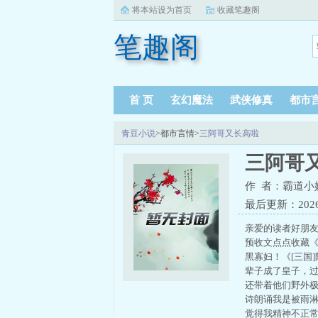
将本站设为首页
收藏笔趣阁
笔趣阁
首 页
玄幻魔法
武侠修真
都市
青豆小说
>都市言情>
三阿哥又长高啦
三阿哥
作 者：霸道小
最后更新：2026-0
亲爱的读者好朋友
预收文点点收藏《
黑寡妇！《[三国
辈子成了皇子，
还带着他们野外
诗朗诵我是被雨
觉得我精神不正常