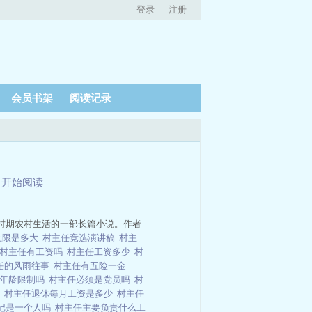
登录
注册
会员书架
阅读记录
、
开始阅读
时期农村生活的一部长篇小说。作者
上限是多大
村主任竞选演讲稿
村主
村主任有工资吗
村主任工资多少
村
任的风雨往事
村主任有五险一金
有年龄限制吗
村主任必须是党员吗
村
么
村主任退休每月工资是多少
村主任
记是一个人吗
村主任主要负责什么工