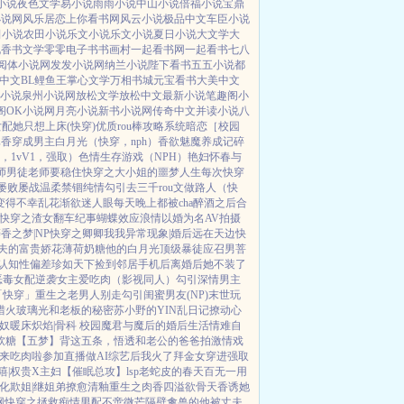
小说
夜色文学
易小说
雨雨小说
中山小说
倍福小说
宝鼎
小说网
风乐居
恋上你看书网
风云小说
极品中文
车臣小说
田小说
农田小说
乐文小说
乐文小说
夏日小说
大文学
大
说
香书文学
零零电子书
书画村
一起看书网
一起看书
七八
阅体小说网
发发小说网
纳兰小说
陛下看书
五五小说都
中文
BL鲤鱼王
掌心文学
万相书城
元宝看书
大美中文
小说
泉州小说网
放松文学
放松中文
最新小说
笔趣阁小
阁
OK小说网
月亮小说
新书小说网
传奇中文
并读小说
八
女配她只想上床(快穿)
优质rou棒攻略系统
暗恋［校园
真香
穿成男主白月光（快穿，nph）
香欲
魅魔养成记
碎
，1vV1，强取）
色情生存游戏（NPH）
艳妇怀春
与
师男徒
老师要稳住
快穿之大小姐的噩梦人生
每次快穿
屡败屡战
温柔禁锢
纯情勾引
去三千rou文做路人（快
变得不幸
乱花渐欲迷人眼
每天晚上都被cha
醉酒之后
合
快穿之渣女翻车纪事
蝴蝶效应
浪情
以婚为名
AV拍摄
香之梦|NP
快穿之卿卿我我
异常现象|婚后
远在天边
快
夫的富贵娇花
薄荷奶糖
他的白月光
顶级暴徒
应召男菩
认知性偏差
珍如天下
捡到邻居手机后
离婚后她不装了
恶毒女配逆袭
女主爱吃肉
（影视同人）勾引深情男主
「快穿」
重生之老男人别走
勾引闺蜜男友(NP)
末世玩
猎火
玻璃光
和老板的秘密
苏小野的YIN乱日记
撩动心
奴
暖床
炽焰|骨科 校园
魔君与魔后的婚后生活
情难自
软糖
【五梦】背这五条，悟透
和老公的爸爸拍激情戏
来吃肉啦
参加直播做AI综艺后我火了
拜金女穿进强取
嘻|权贵X主妇
【催眠总攻】lsp老蛇皮的春天
百无一用
化
欺姐|继姐弟
撩愈
清釉
重生之肉香四溢
欲骨天香
诱她
网
快穿之拯救痴情男配
不啻微芒
隔壁禽兽的他
被丈夫