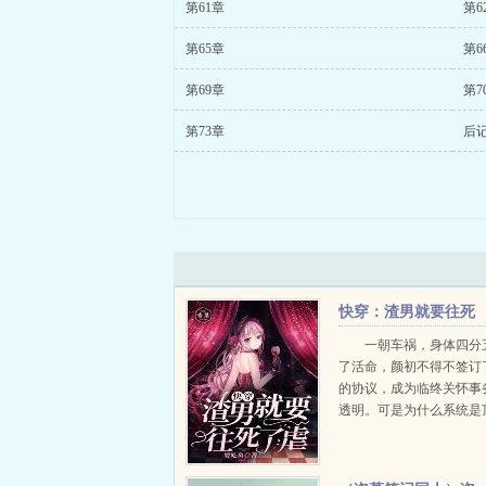
第61章
第6
第65章
第6
第69章
第7
第73章
后
快穿：渣男就要往死
了虐
一朝车祸，身体四分
了活命，颜初不得不签订
的协议，成为临终关怀事
透明。可是为什么系统是
司？boss他这么悠闲吗？
家暴男...