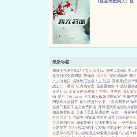
（盗墓笔记同人）盗
笔：从上错阿宁团队
...
+番外
最新标签
我被灵气复苏咕咕了是后宫文吗
原来我是修仙界大
北霄时绾免费阅读
药仙君
沈裕和
观星者动画
我在
京少装粗汉
误诊绝症逆袭人生 短剧
宠娇儿(父女产
战士们一番赏
咬青梅古言
薇薇重生络
叶荔枝番外
界是什么
王妃另许后他悔了-垂拱元年番外
胤礽她姐
物
喵不可言miaoss
八零孤女改嫁绝嗣军官
甄嬛传
阅读全文最新章
伪学渣是什么书
主角说我要成为精
被灵气复苏了全文免费阅读
开局通天卷走混沌钟的
领主免费阅读
灵主十重山是功法吗
等他下
睿睿睿
名场面之花
沈邱瑜
被疯批前男友囚禁了结局是什么
二灵炉的介绍
和渣攻分手后我平步青云
世子养崽日
最新章节
023小说网
263中文
22看书
穿越小说
00小说
文
瓜瓜小说
寒冰小说
红色文学
爱看文学
金瓜小说
3Q