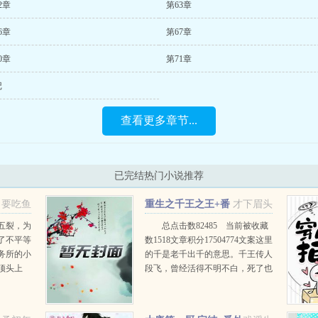
2章
第63章
6章
第67章
0章
第71章
记
查看更多章节...
已完结热门小说推荐
要吃鱼
重生之千王之王+番
才下眉头
外
五裂，为
总点击数82485 当前被收藏
了不平等
数1518文章积分17504774文案这里
务所的小
的千是老千出千的意思。千王传人
顶头上
段飞，曾经活得不明不白，死了也
凤凰男，
不明不白，重生得更是不明白不
白，为给自己一次明明白白，他决
定追查自己的死因...