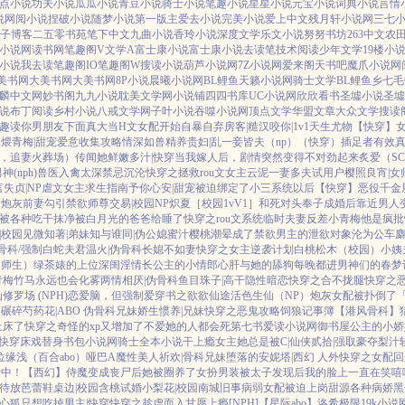
点小说
功夫小说
瓜瓜小说
青豆小说
骑士小说
笔趣小说
星星小说
元宝小说
词典小说
言情
说
网阅小说
捏破小说
随梦小说
第一版主
爱去小说
完美小说
爱上中文
残月轩小说网
三七
子博客
二五零书苑
笔下中文
九曲小说
香玲小说
深度文学
乐文小说
努努书坊
263中文
农
小说网
读书网
笔趣阁V
文学A
富士康小说
富士康小说
去读笔
技术阅读
少年文学
19楼小
小说
我去读
笔趣阁IO
笔趣阁W
搜读小说
葫芦小说网
7Z小说网
爱来阁
天书吧
魔爪小说网
美书网
大美书网
大美书网
8P小说
晨曦小说网
BL鲤鱼
天籁小说网
骑士文学
BL鲤鱼乡
七毛
麟中文网
妙书阁
九九小说
耽美文学网
小说铺
四四书库
UC小说网
欣欣看书
圣墟小说
圣墟
说
布丁阅读
乡村小说
八戒文学网
子叶小说
吞噬小说网
顶点文学
华盟文章
大众文学
搜读
趣读
你男朋友下面真大
当H文女配开始自暴自弃
房客|糙汉
咬你|1v1
天生尤物【快穿】
煨青梅|甜宠
爱意收集攻略
情深如兽
精养贵妇|乱
一妾皆夫（np）
（快穿）插足者
有效
位，追妻火葬场）
传闻她鲜嫩多汁|快穿
当我嫁人后，剧情突然变得不对劲起来
炙爱（SC
(nph)
兽医
入禽太深
禁忌沉沦
快穿之拯救rou文女主
云泥
一妻多夫试用户
樱照良宵|女
言
失贞|NP
虐文女主求生指南
予你心安|甜宠
被迫绑定了小三系统以后【快穿】
恶役千金
的炮灰前妻
勾引禁欲师尊
交易|校园NP
炽夏［校园1vV1］
和死对头奉子成婚后
靠近男人
被各种吃干抹净
被白月光的爸爸给睡了
快穿之rou文系统
临时夫妻
反差小青梅
他是疯批
|校园
见微知著|弟妹
知与谁同|伪公媳
蜜汁樱桃
潮晕
成了禁欲男主的泄欲对象
沦为公车
麝
骨科/强制
白蛇夫君
温火|伪骨科
长媳不如妻
快穿之女主逆袭计划
白桃松木（校园）
小姨
（师生）
绿茶婊的上位
深闺淫情
长公主的小情郎
心肝与她的舔狗
每晚都进男神们的春梦
青梅竹马
永远也会化雾
两情相厌|伪骨科
鱼目珠子|高干
隐性暗恋
快穿之合不拢腿
快穿之
修罗场 (NPH)
恋爱脑，但强制爱
穿书之欲欲仙途
活色生仙（NP）
炮灰女配被扑倒了
1
碾碎芍药花|ABO 伪骨科兄妹
娇生惯养|兄妹
快穿之恶鬼攻略
饲狼记事簿
【港风骨科】
上床了
快穿之奇怪的xp又增加了
不爱她的人都会死
第七书
爱读小说网
御书屋
公主的小娇
|快穿
床戏替身
书包小说网
骑士全本小说
干上瘾
女主她总是被C|仙侠
贰拾|强取豪夺
梨汁
位
缘浅（百合abo）哑巴A
魔性美人
祈欢|骨科兄妹
堕落的安妮塔|西幻 人外
快穿之女配回
行中！
【西幻】侍魔
变成丧尸后她被圈养了
女扮男装被太子发现后
我的脸上一直在笑嘻
待放
芭蕾鞋
桌边|校园
含桃
试婚
小梨花|校园
南城旧事
病弱女配被迫上岗
甜源
各种病娇黑
心狐只想吃掉男主|快穿
快穿之趁虚而入
甘愿上瘾[NPH]
【星际abo】洛希极限
19k小说