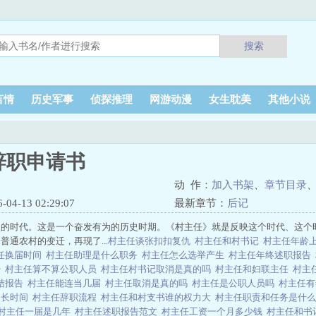
搜索
言情
历史军事
侦探推理
网游动漫
女生耽美
其他小说
辞职申请书
动 作：
加入书架
、
章节目录
4-13 02:29:07
最新章节：
后记
盛的时代。这是一个奋发有为的历史时期。《村主任》就是反映这个时代、这个
普通农村的变迁，再现了...
村主任谈张扣扣复仇
村主任和村书记
村主任年龄
任换届时间
村主任助理是什么职务
村主任怎么选举产生
村主任年终述职报告
少
村主任算不算公职人员
村主任村书记取消是真的吗
村主任和妇联主任
村主
结报告
村主任能连当几届
村主任取消是真的吗
村主任是公职人员吗
村主任
多长时间
村主任辞职流程
村主任和村支书谁的权力大
村主任职责和任务是什
村主任一届是几年
村主任述职报告范文
村主任工资一个月多少钱
村主任和书