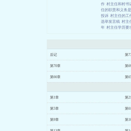
作
村主任和村书
任的职责和义务
投诉
村主任的工
选举发言稿
村主
年
村主任学历要
后记
第7
第70章
第6
第66章
第6
第1章
第2
第5章
第6
第9章
第1
第13章
第1