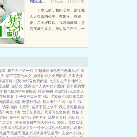
顾先生，
顾先生，好久不见
好久不见
十岁以前，我叫安然，是江城
人人羡慕的公主。有爹疼，有娘
爱。二十岁以后，我叫顾倾城，是
曼夜城的皇后。身边除了自己，一
无所有。遇见顾云琛的那天，我正
在曼夜城最顶级的商务会所疯狂的
扭动着我的身体。赚足了眼球。...
海潾
我乃天下第一剑
穿越成反派崽崽的恶毒后娘
霍
播放
喵不可言的本义
她等你全文免费阅读
八零改嫁
裕谋百科
江海吟邹言免费阅读
七龙珠之守护地球的
剧热播
胤礽文
沈裕谋个人资料简介图片
看不见的世
为我也很绝望免费阅读
叶荔枝的
霍战霆什么短剧人
在线观看
世子爷养妻日常正版
沈凌薇江峋短剧免费
者的基本指南
叶荔枝作品
观星者f n f
当上杀手
我
体
伪学渣的
宁景诩
当杀手爱上杀手
我在灵诡世界当
喵不可言作者
世子妃养崽开荒带飞全文免费
甄嬛传
她陷落
始皇的后宫by没有名字
观星者百科
药仙殿
十
亡灵暴兵
世子养妻日常别名叫什么
宠娇儿免费阅读
中文
帝国小说
读者文学
一号小说
福利小说
哥哥小说
雅尔
笔趣阁
笔趣阁
顶点小说
冰雪小说
泼墨中文
全本小说
山