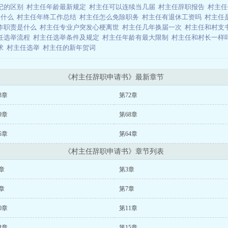
记的区别
村主任年龄最新规定
村主任可以连续当几届
村主任辞职报告
村主
是什么
村主任年终工作总结
村主任怎么免除职务
村主任有退休工资吗
村主任
作职责是什么
村主任专业户突发心梗离世
村主任几年换届一次
村主任和村支
任选举流程
村主任选举条件及规定
村主任年龄有最大限制
村主任和村长一样
求
村主任选举
村主任的新年贺词
《村主任辞职申请书》最新章节
3章
第72章
9章
第68章
5章
第64章
《村主任辞职申请书》章节列表
章
第3章
章
第7章
0章
第11章
4章
第15章