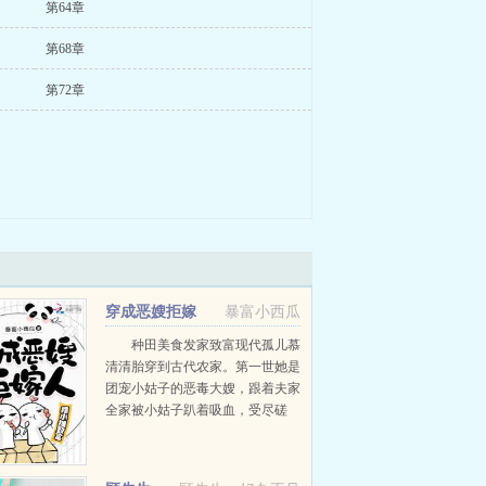
第64章
第68章
第72章
穿成恶嫂拒嫁
暴富小西瓜
人，摆小摊致富
种田美食发家致富现代孤儿慕
清清胎穿到古代农家。第一世她是
团宠小姑子的恶毒大嫂，跟着夫家
全家被小姑子趴着吸血，受尽磋
磨。结果娘家人接连出事，她还被
夫家嫌弃，最后年纪轻轻就跟着夫
家一同被仇家灭口。...