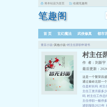
将本站设为首页
收藏笔趣阁
笔趣阁
首 页
玄幻魔法
武侠修真
都市
青豆小说
>其他小说>
村主任辞职申请书
村主任
作 者：刘新宇
最后更新：2026-0
这是一个繁荣昌
通过秦岭北部一个
任是村长吗
村主
主任工资月薪多
吗
村主任工作总
主任停职一般停
述职报告2023年