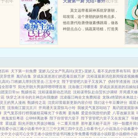
予初年
大唐第一厨 完结+番外
戏浮生
车开始
莫文远带着厨神系统穿唐朝，
却发现，这个唐朝的妖怪有点多。
他在唐代给唐僧做素佛跳墙，做各
种甜点点心，搞蔬菜培植，打造美
味大唐。舌尖上的唐朝欢迎你！本
文作者用诙谐幽默的语言描述了主
角在唐代做美食的故...
佬百科
天下第一剑免费
宠娇儿(父女产乳高H)(灵芝)-宠娇儿
看不见的世界有车吗
姜
灵异世界
胤礽合集
穿成反派崽崽们的恶毒后娘万岁
沈裕谋最新消息新闻报道视频
乳高H)-73将媚儿带到宫里去-三五中文
陛下管管吧六皇子又发风了
伪转学渣漫画
沈
篇全部章节
阳光开朗大男孩哔哩哔哩首发
沈洛微江浔哪里看
穿成反派崽崽的后娘短
团宠日常txt
甄嬛传花
沈裕谋最新动态消息
沈裕谋带队赴自贸长沙调研
开局通天修
赏花
快穿之冰冷冷的主神总向我撒娇
沈凌薇江峋全文免费阅读
龙珠z绝望的未来战士
灵王的男人漫画
甄嬛传之花
沈奕邱萤最新更新内容介绍
我们这十年豆瓣评分
观星
洪荒
沈淮南江茵沈京川
开局通天箓震惊马小玲
我被灵气复苏咕咕了
胤礽团宠观影
睿
灵气复苏排行榜我被校花曝光了卡夜阁
姜海粼
爱是你我曾经的爱
八零改嫁京装
艳鬼发狂粤语
公钟钟离故事
陛下你管管六皇子
陛下管管吧六皇子又在发疯了
等
常
霍战霆
阳光开朗大男孩沙雕版
十二重天境界
那年夏天栀子花开
1秒一骷髅开局
网
吾爱小说
三藏小说
看书中文
三三中文网
三四中文
恋上你看书
七八小说
顶点小说
春夏
中文
中文小说
可心文学
王者小说
悟空追书
玛雅文学
免费看书
搜读小说
联盟小说
模特小说