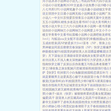
河小说
冰冰小说
神话小说
九二书苑
四书库
六四小说
顶
小说
42小说
笔趣阁
263中文
盗墓小说
免费小说
19楼小
八七书库
UPU小说网
笔趣子小说
乐趣小说
硝烟文学
君
语文
琪琪中文
日通小说网
无线小说网
速度小说网
广东
小说
八一中文
91言情
爱言情
青豆小说网
天翼中文
悠悠
五五小说网
BL鲤鱼乡
老花生看书
007小说
大美书网
大
铅笔小说
大学士
三六六小说网
未来小说网
一夜书库
麒
说
你好小说网
纳兰小说网
纳兰小说网
爱上中文
小子小
楼文学
青青中文
看书站
晨曦小说网
小说酒吧
牧龙师
笔
1vv1］
与狐说
rou文女配不容易[快穿]
幸瘾|校园np
文火
玉成欢
喷泉|高NP
娇柔多汁|1vv1
盲冬（NP，替身上
男神被迫同居后
靡靡宫春深
纵情（NP）
快穿之睡遍男神
睁眼都在被PA
校园里的娇软美人
吹花嚼蕊
蹙蛾眉|古
穿）
天下谋妆|古言
满级绿茶穿成炮灰女配
穿成男主
欢功法害人不浅
入禽太深
艳嫁录
暗引力
穿进兽人世界
指南
快穿之睡了反派以后
伪装魔王与祭品勇者
屋檐下
穿之J液收集之旅
女配她只想被渣
燥雨|校园
强行侵占|
萨
【快穿】吃掉那只小白兔
酸甜|校园暗恋
课后补习
就是要睡男主
这爱真恶心
极守夫德|甜宠
小兔子乖乖|
极宠(兄妹骨科)
白羊|校园
漂亮少将O被军A灌满后
修仙
物生存指南
月亮为证
城里侄女和乡下叔叔
除妖传|1vv
弦|校园
她又娇又媚
将就|青梅竹马
离婚前一天和老公
禁|小姨子×姐夫
（快穿）被狠狠疼爱的恶毒女配
渡她
偏爱|高干 甜宠
兽人的宝藏
高岭之花|高干
绿茶婊的上
豪夺文后躺平了
虚有其表|校园
色情女大绝赞直播进
的小师妹
心情小雨
贵妃奴
春潮
双子太子
春枝嫋嫋
含苞
沦陷
友情变质
重生年代文的路人甲
展宫眉
袚灾祛秽
黑