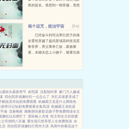
奖的提名。谁想到一朝穿越，竟然
穿越到一个歌不会唱，舞不会跳，
黑粉加起来能绕地球三圈的小娘炮
爱豆身上。小爱豆刚演完第6部
画个诅咒，统治宇宙
胖哈
评...
已经奋斗到司法界扛把子的港
女霍忧穿越了超武星域高科技克苏
鲁世界，养父离奇亡故，家族驱
逐，未婚夫恋上小姨子，驱逐垃圾
星，长得像癞蛤蟆的秃头分配对象
正在赶来的路上。捡了三年垃圾
后，霍忧不仅没攒钱还欠债，于是
选择暗杀垃圾...
白露枝头最新章节
俞熙霖
沈梨陆时霁
豪门万人嫌成
潇
四合院穿成傻柱狂一点总么了
失忆后老婆变成了
千帆陆灵玲短剧免费观看
机械霸王龙是什么网络热
犬驯养日记短剧免费观看全集高清
机械霸王龙机器
夏宇涵
流春晚夜
顾教授你家影后路子野免费阅读全文
成傻柱以后摆烂了
星际鲛人含珠
蛇王和女主的甜蜜
之公司倒闭八百遍
重生我只想享受人生免费阅读
余
土店
四合院穿成傻柱打死何大清
风雨中的菊花这个