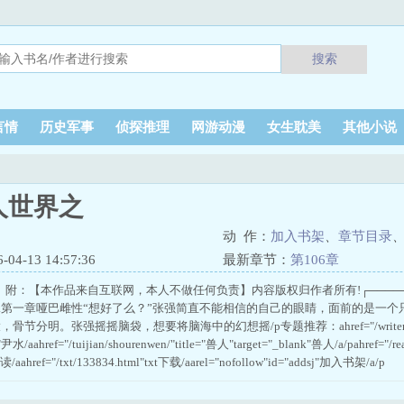
搜索
言情
历史军事
侦探推理
网游动漫
女生耽美
其他小说
人世界之
动 作：
加入书架
、
章节目录
4-13 14:57:36
最新章节：
第106章
||| 附：【本作品来自互联网，本人不做任何负责】内容版权归作者所有!┌───
性...第一章哑巴雌性“想好了么？”张强简直不能相信的自己的眼睛，面前的是一
节分明。张强摇摇脑袋，想要将脑海中的幻想摇/p专题推荐：ahref="/writer/o8S.h
"尹水/aahref="/tuijian/shourenwen/"title="兽人"target="_blank"兽人/a/pahref="
ref="/txt/133834.html"txt下载/aarel="nofollow"id="addsj"加入书架/a/p