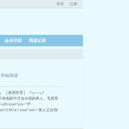
登录
注册
会员书架
阅读记录
、
开始阅读
─┐ │落英听雪│ └┬──┬┘
个只有电影中才会出现的兽人。毛茸茸
tml"title="尹
/read/133834/1.html"title="兽人之自强/