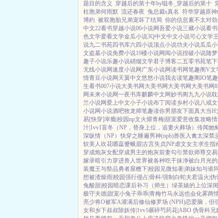
题目的含义
穿越后的第十年by嗞冬_穿越后的第十
柱胞弟何雨默
流还春夜
兔总裁s真名
符华穿越原神
博約
被双胞胎兄弟宠坏了结局
你的信息素不太对劲
中文
22看书
穿越小说
00小说网
吾爱小说
三藏小说
看书
色文学
爱看文学
金瓜小说
3Q中文
中文小说
可心文学
说
九二书苑
四书库
六四小说
顶点小说
功夫小说
瓜瓜小
文
盗墓小说
免费小说
19楼小说
网阅小说
捏破小说
随梦
趣子小说
乐趣小说
硝烟文学
君子博客
二五零书苑
笔下
无线小说网
速度小说网
广东小说网
读书网
笔趣阁V
文
情
青豆小说网
天翼中文
悠悠小说
我去读
笔趣阁IO
笔趣
生看书
007小说
大美书网
大美书网
大美书网
大美书网
网
未来小说网
一夜书库
麒麟中文网
妙书阁
九九小说
耽
兰小说网
爱上中文
小子小说
布丁阅读
乡村小说
八戒文
小说网
小说酒吧
牧龙师
笔趣读
你男朋友下面真大
当H
易[快穿]
幸瘾|校园np
文火煨青梅|甜宠
爱意收集攻略
情
汁|1vv1
盲冬（NP，替身上位，追妻火葬场）
传闻她
深
纵情（NP）
快穿之睡遍男神(nph)
兽医
入禽太深
禁
软美人
吹花嚼蕊
蹙蛾眉|古言
失贞|NP
虐文女主求生指
穿成炮灰女配
穿成男主的炮灰前妻
勾引禁欲师尊
交易
嫁录
暗引力
穿进兽人世界被各种吃干抹净
被白月光的
装魔王与祭品勇者
屋檐下|校园
见微知著|弟妹
知与谁同
想被渣
燥雨|校园
强行侵占|骨科/强制
白蛇夫君
温火|伪
兔
酸甜|校园暗恋
课后补习（师生）
绿茶婊的上位
深
极守夫德|甜宠
小兔子乖乖|青梅竹马
永远也会化雾
两
亮少将O被军A灌满后
修仙修罗场 (NPH)
恋爱脑，但
女和乡下叔叔
除妖传|1vv1
碾碎芍药花|ABO 伪骨科兄