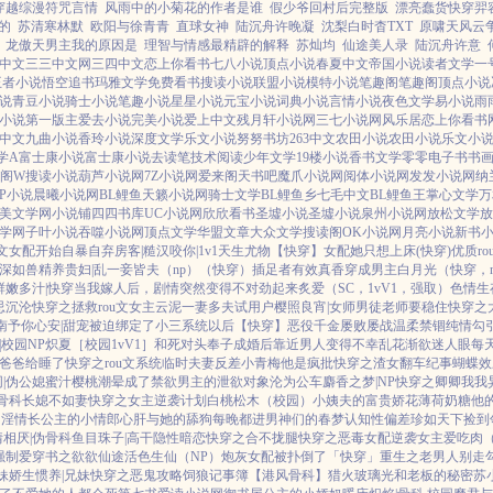
穿越综漫符咒言情
风雨中的小菊花的作者是谁
假少爷回村后完整版
漂亮蠢货快穿羿
的
苏清寒林默
欧阳与徐青青
直球女神
陆沉舟许晚凝
沈梨白时杳TXT
原啸天风云
龙傲天男主我的原因是
理智与情感最精辟的解释
苏灿均
仙途美人录
陆沉舟许意
中文
三三中文网
三四中文
恋上你看书
七八小说
顶点小说
春夏中文
帝国小说
读者文学
一
王者小说
悟空追书
玛雅文学
免费看书
搜读小说
联盟小说
模特小说
笔趣阁
笔趣阁
顶点小说
说
青豆小说
骑士小说
笔趣小说
星星小说
元宝小说
词典小说
言情小说
夜色文学
易小说
雨
小说
第一版主
爱去小说
完美小说
爱上中文
残月轩小说网
三七小说网
风乐居
恋上你看书
中文
九曲小说
香玲小说
深度文学
乐文小说
努努书坊
263中文
农田小说
农田小说
乐文小
学A
富士康小说
富士康小说
去读笔
技术阅读
少年文学
19楼小说
香书文学
零零电子书
书
阁W
搜读小说
葫芦小说网
7Z小说网
爱来阁
天书吧
魔爪小说网
阅体小说网
发发小说网
纳
8P小说
晨曦小说网
BL鲤鱼
天籁小说网
骑士文学
BL鲤鱼乡
七毛中文
BL鲤鱼王
掌心文学
万
美文学网
小说铺
四四书库
UC小说网
欣欣看书
圣墟小说
圣墟小说
泉州小说网
放松文学
放
学网
子叶小说
吞噬小说网
顶点文学
华盟文章
大众文学
搜读阁
OK小说网
月亮小说
新书
文女配开始自暴自弃
房客|糙汉
咬你|1v1
天生尤物【快穿】
女配她只想上床(快穿)
优质r
深如兽
精养贵妇|乱
一妾皆夫（np）
（快穿）插足者
有效真香
穿成男主白月光（快穿，n
鲜嫩多汁|快穿
当我嫁人后，剧情突然变得不对劲起来
炙爱（SC，1vV1，强取）
色情生
忌沉沦
快穿之拯救rou文女主
云泥
一妻多夫试用户
樱照良宵|女师男徒
老师要稳住
快穿之
南
予你心安|甜宠
被迫绑定了小三系统以后【快穿】
恶役千金屡败屡战
温柔禁锢
纯情勾
|校园NP
炽夏［校园1vV1］
和死对头奉子成婚后
靠近男人变得不幸
乱花渐欲迷人眼
每天
爸爸给睡了
快穿之rou文系统
临时夫妻
反差小青梅
他是疯批
快穿之渣女翻车纪事
蝴蝶效
|伪公媳
蜜汁樱桃
潮晕
成了禁欲男主的泄欲对象
沦为公车
麝香之梦|NP
快穿之卿卿我我
骨科
长媳不如妻
快穿之女主逆袭计划
白桃松木（校园）
小姨夫的富贵娇花
薄荷奶糖
他
闺淫情
长公主的小情郎
心肝与她的舔狗
每晚都进男神们的春梦
认知性偏差
珍如天下
捡到
情相厌|伪骨科
鱼目珠子|高干
隐性暗恋
快穿之合不拢腿
快穿之恶毒女配逆袭
女主爱吃肉
强制爱
穿书之欲欲仙途
活色生仙（NP）
炮灰女配被扑倒了「快穿」
重生之老男人别走
妹
娇生惯养|兄妹
快穿之恶鬼攻略
饲狼记事簿
【港风骨科】猎火
玻璃光
和老板的秘密
苏