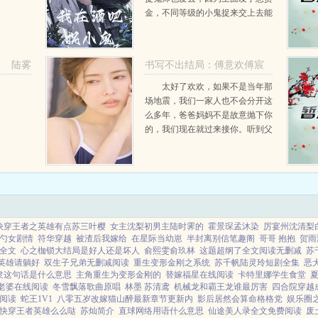
金，不同等级的小鬼捉来交上去能
得到的钱财不少。商羽混了二十二
年，只想挣钱摆烂，于是他便走上
了捉鬼师这条路。毕竟，这算是个
陆雾
书写不出结局：傅意欢傅宸
自由职业，可以挣一笔钱玩儿好...
深结局+番外
太好了欢欢，如果不是当年那
场地震，我们一家人也不会分开这
傅意欢傅宸深
么多年，爸爸妈妈不是故意抛下你
的，我们现在就过来接你。听到父
母的哭声，傅意欢心里泛起别样的
酸涩感，她吸了一口气，平复涌动
的情绪再给我半个月的时间吧，我
这边还要处理一些...
快穿王者之英雄有点苏三叶樱
女主沈梨初男主陆时霁的
霍景琛孟沐染
厉宴州沈清梨
勺女剧情
符华穿越
被渣后我嫁给
在星际当幼崽
半封离别信笔趣阁
哥哥 抱抱
贺雨
全文
心之枷锁大结局是好人还是坏人
俞熙雯俞玖林
这题超纲了全文阅读无删减
苏
英雄请躺好
双生子兄弟无删减阅读
重生变形金刚之系统
苏千帆陆灵玲短剧全集
恶
隶这句话是什么意思
主角重生为变形金刚的
替嫁福星在线阅读
卡特里娜学生食堂
老婆在线阅读
冬雪飘落歌曲原唱
林墨 苏清鸢
机械龙和霸王龙谁最厉害
四合院穿越
阅读
蛇王1V1
八零五岁改嫁猫山醉最新章节更新内
影后居然会算命格格党
娱乐圈
快穿王者英雄么么哒
苏灿简介
直球网络用语什么意思
仙途美人录全文免费阅读
废