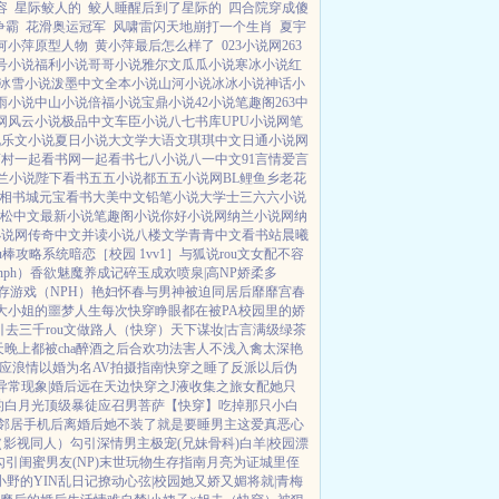
容
星际鲛人的
鲛人睡醒后到了星际的
四合院穿成傻
争霸
花滑奥运冠军
风啸雷闪天地崩打一个生肖
夏宇
何小萍原型人物
黄小萍最后怎么样了
023小说网
263
号小说
福利小说
哥哥小说
雅尔文
瓜瓜小说
寒冰小说
红
冰雪小说
泼墨中文
全本小说
山河小说
冰冰小说
神话小
雨小说
中山小说
倍福小说
宝鼎小说
42小说
笔趣阁
263中
网
风云小说
极品中文
车臣小说
八七书库
UPU小说网
笔
说
乐文小说
夏日小说
大文学
大语文
琪琪中文
日通小说网
画村
一起看书网
一起看书
七八小说
八一中文
91言情
爱言
兰小说
陛下看书
五五小说都
五五小说网
BL鲤鱼乡
老花
相书城
元宝看书
大美中文
铅笔小说
大学士
三六六小说
松中文
最新小说
笔趣阁小说
你好小说网
纳兰小说网
纳
小说网
传奇中文
并读小说
八楼文学
青青中文
看书站
晨曦
ou棒攻略系统
暗恋［校园 1vv1］
与狐说
rou文女配不容
ph）
香欲
魅魔养成记
碎玉成欢
喷泉|高NP
娇柔多
存游戏（NPH）
艳妇怀春
与男神被迫同居后
靡靡宫春
大小姐的噩梦人生
每次快穿睁眼都在被PA
校园里的娇
引
去三千rou文做路人（快穿）
天下谋妆|古言
满级绿茶
晚上都被cha
醉酒之后
合欢功法害人不浅
入禽太深
艳
应
浪情
以婚为名
AV拍摄指南
快穿之睡了反派以后
伪
异常现象|婚后
远在天边
快穿之J液收集之旅
女配她只
的白月光
顶级暴徒
应召男菩萨
【快穿】吃掉那只小白
邻居手机后
离婚后她不装了
就是要睡男主
这爱真恶心
（影视同人）勾引深情男主
极宠(兄妹骨科)
白羊|校园
漂
勾引闺蜜男友(NP)
末世玩物生存指南
月亮为证
城里侄
小野的YIN乱日记
撩动心弦|校园
她又娇又媚
将就|青梅