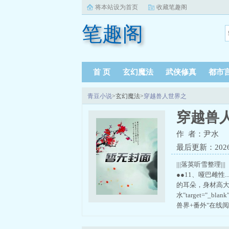
将本站设为首页
收藏笔趣阁
笔趣阁
首 页
玄幻魔法
武侠修真
都市
青豆小说
>玄幻魔法>
穿越兽人世界之
穿越兽
作 者：尹水
最后更新：2026-0
|||落英听雪整理
●●11、哑巴雌
的耳朵，身材高大，骨
水"target="_blank
兽界+番外"在线阅读/aah