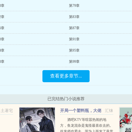
8章
第79章
2章
第83章
6章
第87章
0章
第91章
4章
第95章
8章
第99章
查看更多章节...
已完结热门小说推荐
土著宅
开局一个塑料瓶，大佬
汇铼
天天带我飞
酒吧KTV等喧嚣热闹的地
方，鱼龙混杂是鬼怪最喜欢去的。
捉鬼师也爱去，因为上面发了悬赏