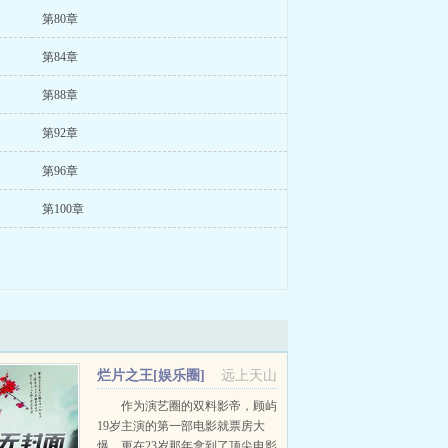
第80章
第84章
第88章
第92章
第96章
第100章
烂片之王[娱乐圈]
远上天山
作为演艺圈的双料影帝，顾屿
19岁主演的第一部电影就票房大
爆，更在23岁那年拿到了顶尖电影