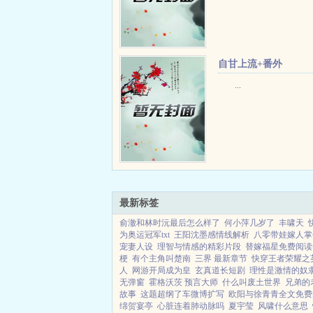
自甘上流+番外
...
最新标签
俞澈和林时沅最后怎么样了
何小萍几岁了
丰啸天
为奥运冠军txt
王阳沈墨感情线解析
八零带娃嫁人掌
宠妻人设
理智与情感的精彩片段
替嫁福星免费阅读
梗
有个主角叫楚南
三界 最新章节
快穿王者荣耀之
人
网游开局成为皇
玄真道长短剧
理性是激情的奴
无弹窗
霍格沃茨 预言大师
什么叫废土世界
兄弟的
故事
这题超纲了车微博扩写
欧阳与徐青青全文免费
绵贺宴亭
心脏连着肺动脉吗
夏宇莹
风啸什么意思