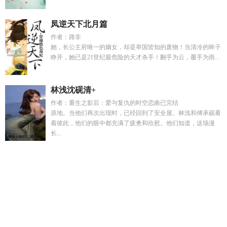
凤逆天下北月篇
作者：路非
她，长公主府唯一的嫡女，却是举国皆知的废物！当清冷的眸子
睁开，她已是21世纪最危险的天才杀手！翻手为云，覆手为雨...
林浅沈砚清+
作者：重生之影后：爱与复仇的时空恋曲已完结
原地。当他们再次出现时，已经回到了安全屋。林浅和傅承砚看
着彼此，他们的眼中都充满了疲惫和欣慰。他们知道，这场漫
长...
天灾之重回末世前晋江文学
不可说节目第一期
薛月卿
周聿安
程雨柔全文免费阅读
是暴君
网王hbg
医妃权倾天下全文阅读
免费承九
日月光明天广大打一生肖
大明我在洪武放映笔趣
阁
天灾之重回末世前百度
娘亲是大帝
女帝魔尊在蓝星合
集
李安寻仙传灵根
我只是喜欢你的钱
臭酱是什么做的
异度
choco
程旻旻
慕景宸最新免费读
回到男神年少时
龙陵白芨种
植基地
是姐姐呀2026
重生六零农家胖军嫂
日月光辉照大