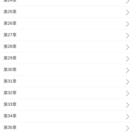
第24章
第25章
第26章
第27章
第28章
第29章
第30章
第31章
第32章
第33章
第34章
第35章