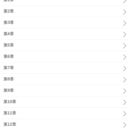
第2章
第3章
第4章
第5章
第6章
第7章
第8章
第9章
第10章
第11章
第12章