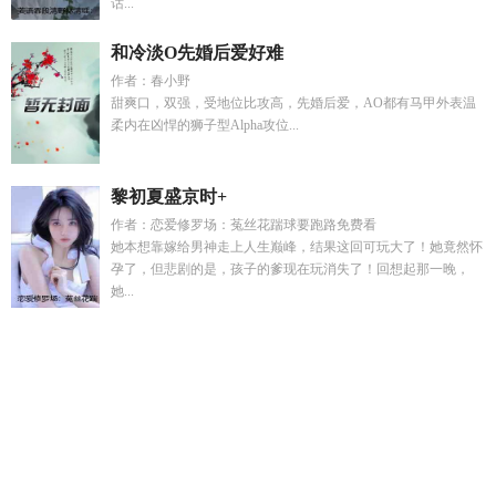
话...
和冷淡O先婚后爱好难
作者：春小野
甜爽口，双强，受地位比攻高，先婚后爱，AO都有马甲外表温
柔内在凶悍的狮子型Alpha攻位...
黎初夏盛京时+
作者：恋爱修罗场：菟丝花踹球要跑路免费看
她本想靠嫁给男神走上人生巅峰，结果这回可玩大了！她竟然怀
孕了，但悲剧的是，孩子的爹现在玩消失了！回想起那一晚，
她...
我死后三年他疯了最新章节更新
意外的恋爱
春潮涌动 短剧
阿
峰阿峰选到他
罗小黑战记视频动画
傅晚晴和傅宗书
我带着我
的机械大军入侵万界
大佬拿了渣男剧本在线阅读
别问问就是
太合集
陆昭野顾辞
骨科偏执疯批攻
分化后被迫当霸总agl
流
年浮光情几重免费阅读
凡修逆仙免费阅读无弹窗最新章
沈宴
楚耀最新章节更新查询
陆昭顾渊免费阅读
齐秦 歌
小霞与张涛
的恩怨
我龙傲天惨死的爹
我和爱豆对家领证后瓷话免费阅