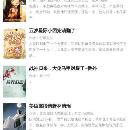
作者：顾怀瑾沈书妤：初逢青山梦长安：结局+番外
他累了，不想再陪这对青梅竹马演戏了。本就不是一个世界的
人，何必强融。既然他们还要演，那这一次，他先抽身，他先离
开...
五岁星际小团宠萌翻了
作者：柠檬鱼头
人类联邦出了一个大新闻，联邦钻石单身汉风铃军团军团长亚克
斯多了一个女儿，女儿是人类与猫族的混血，据说自身有基因
缺...
战神归来，大佬马甲飒爆了+番外
作者：夏小惜
...
姜语霏段清野林清瑶
作者：姜语霏段清野林清瑶：全文+完整版
段清野正想问问，姜司裕没给他这个机会，草草说了再见就挂断
了。猴急的像新郎一样。想到这，段清野想起刚刚他说的那些