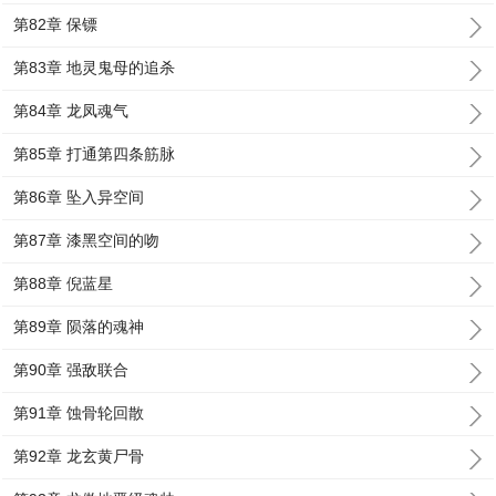
第82章 保镖
第83章 地灵鬼母的追杀
第84章 龙凤魂气
第85章 打通第四条筋脉
第86章 坠入异空间
第87章 漆黑空间的吻
第88章 倪蓝星
第89章 陨落的魂神
第90章 强敌联合
第91章 蚀骨轮回散
第92章 龙玄黄尸骨