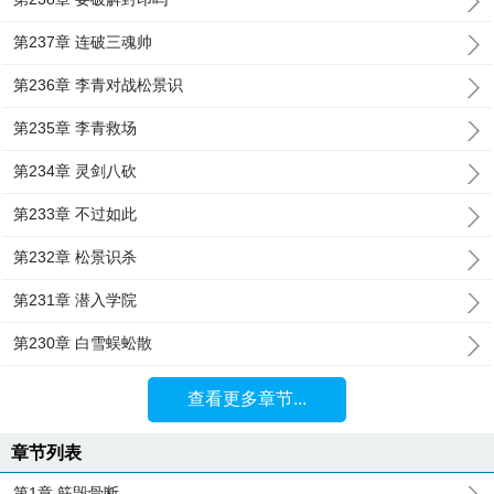
第237章 连破三魂帅
第236章 李青对战松景识
第235章 李青救场
第234章 灵剑八砍
第233章 不过如此
第232章 松景识杀
第231章 潜入学院
第230章 白雪蜈蚣散
查看更多章节...
章节列表
第1章 筋毁骨断