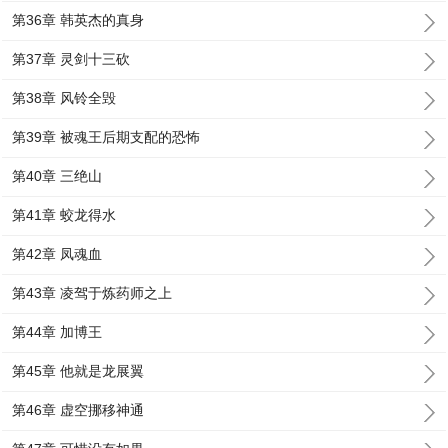
第36章 韩英杰的真身
第37章 灵剑十三砍
第38章 风铃全毁
第39章 被魂王后期支配的恐怖
第40章 三绝山
第41章 蛟龙得水
第42章 凤魂血
第43章 凌驾于炼药师之上
第44章 加博王
第45章 他就是龙展翼
第46章 虚空挪移神通