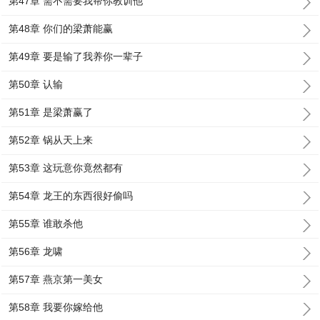
第47章 需不需要我帮你教训他
第48章 你们的梁萧能赢
第49章 要是输了我养你一辈子
第50章 认输
第51章 是梁萧赢了
第52章 锅从天上来
第53章 这玩意你竟然都有
第54章 龙王的东西很好偷吗
第55章 谁敢杀他
第56章 龙啸
第57章 燕京第一美女
第58章 我要你嫁给他