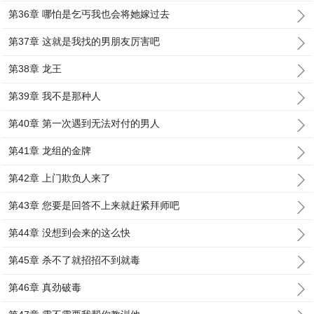
第36章 哪怕是乞丐我也会将她嫁过去
第37章 这就是我找的男朋友厉害吧
第38章 龙王
第39章 我不是那种人
第40章 第一次遇到无法对付的男人
第41章 龙组的金牌
第42章 上门欺负人来了
第43章 您要是回答不上来就赶紧拜师吧
第44章 没想到会来的这么快
第45章 杀不了就招招不到就毒
第46章 真劲破毒