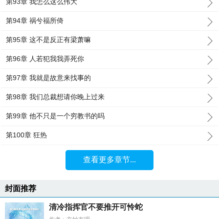
第93章 我怎么这么伟大
第94章 祸兮福所倚
第95章 这不是反正有梁萧嘛
第96章 人若犯我我弄死你
第97章 我就是故意来找事的
第98章 我们总裁想请你晚上过来
第99章 他不只是一个穷教书的吗
第100章 狂热
查看更多章节...
封面推荐
清冷指挥官不要推开可怜蛇