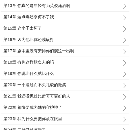
第13章 你真的是年轻有为英俊潇洒啊
第14章 这点毒还奈何不了我
第15章 这小子太坏了
第16章 因为他比你还贱该打
第17章 剧本里没有安排你们演这一出啊
第18章 有你这样欺负人的吗
第19章 你说比什么就比什么
第20章 一个尴尬而不失礼貌的微笑
第21章 我还没见过比萧哥哥更好的人
第22章 都快要成为她的守护神了
第23章 我为什么要把你放在眼里