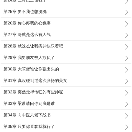
第24章 三针已过该我了
第25章 要不我也想洗洗
第26章 你心疼我的心也疼
第27章 哥就是这么有人气
第28章 就这么让我痛并快乐着吧
第29章 我男朋友被人欺负了
第30章 大笨蛋谁让你强出头的
第31章 真没碰到过这么张扬的美女
第32章 突然觉得他狂的有些帅呢
第33章 梁萧请问你到底是谁
第34章 向中医六老下战书
第35章 只要你喜欢我就行了