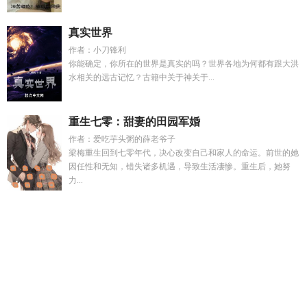
真实世界
作者：小刀锋利
你能确定，你所在的世界是真实的吗？世界各地为何都有跟大洪
水相关的远古记忆？古籍中关于神关于...
重生七零：甜妻的田园军婚
作者：爱吃芋头粥的薛老爷子
梁梅重生回到七零年代，决心改变自己和家人的命运。前世的她
因任性和无知，错失诸多机遇，导致生活凄惨。重生后，她努
力...
薛琪兮
江奇林个人简介
姥姥儿
薛淇淇
L姥姥
薛琪死了
第九
农学基地百度百科
我的活祖宗里的孟总是好是坏
薛琪琪
sandy
李姥爷又名
姜志勇姜苏
反撩厉害的人叫什么
秽土转生
消失是哪一集
词不达意by青舟小渡纯净阅读模式
在我身边苦
司
反撩是什么意思
僵约贴吧
林羽珺名字寓意好不好
在我身
边你可以放心做个小孩什么歌
冷枭寒裴易
林天霸的短剧叫什
么名字
桑妤陆慎言全文免费
薛琪琪视频
春光错位by空山迟