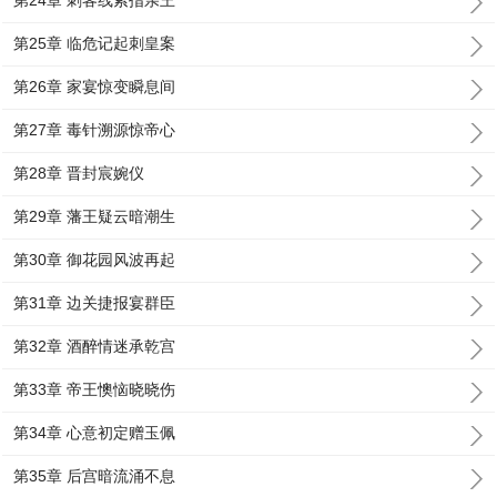
第24章 刺客线索指亲王
第25章 临危记起刺皇案
第26章 家宴惊变瞬息间
第27章 毒针溯源惊帝心
第28章 晋封宸婉仪
第29章 藩王疑云暗潮生
第30章 御花园风波再起
第31章 边关捷报宴群臣
第32章 酒醉情迷承乾宫
第33章 帝王懊恼晓晓伤
第34章 心意初定赠玉佩
第35章 后宫暗流涌不息