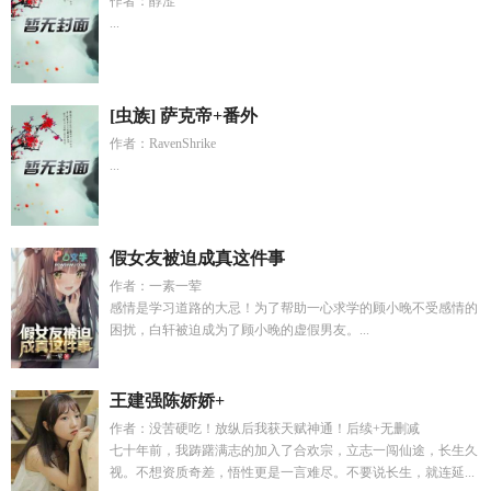
作者：醇涩
...
[虫族] 萨克帝+番外
作者：RavenShrike
...
假女友被迫成真这件事
作者：一素一荤
感情是学习道路的大忌！为了帮助一心求学的顾小晚不受感情的
困扰，白轩被迫成为了顾小晚的虚假男友。...
王建强陈娇娇+
作者：没苦硬吃！放纵后我获天赋神通！后续+无删减
七十年前，我踌躇满志的加入了合欢宗，立志一闯仙途，长生久
视。不想资质奇差，悟性更是一言难尽。不要说长生，就连延...