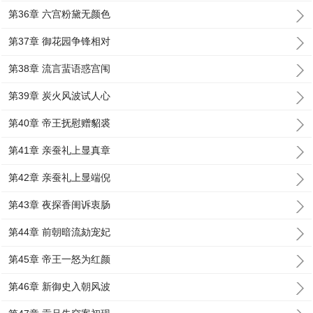
第36章 六宫粉黛无颜色
第37章 御花园争锋相对
第38章 流言蜚语惑宫闱
第39章 炭火风波试人心
第40章 帝王抚慰赠貂裘
第41章 亲蚕礼上显真章
第42章 亲蚕礼上显端倪
第43章 夜探香闺诉衷肠
第44章 前朝暗流劾宠妃
第45章 帝王一怒为红颜
第46章 新御史入朝风波