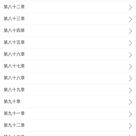
第八十二章
第八十三章
第八十四章
第八十五章
第八十六章
第八十七章
第八十八章
第八十九章
第九十章
第九十一章
第九十二章