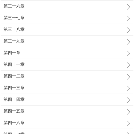
第三十六章
第三十七章
第三十八章
第三十九章
第四十章
第四十一章
第四十二章
第四十三章
第四十四章
第四十五章
第四十六章