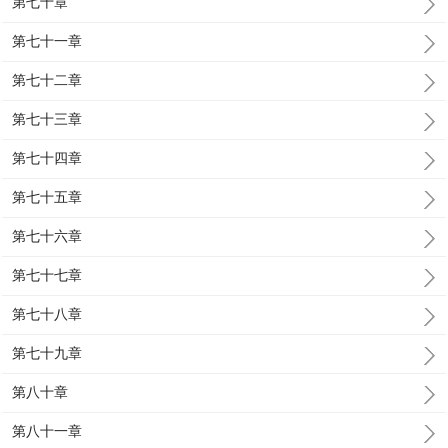
第七十章
第七十一章
第七十二章
第七十三章
第七十四章
第七十五章
第七十六章
第七十七章
第七十八章
第七十九章
第八十章
第八十一章