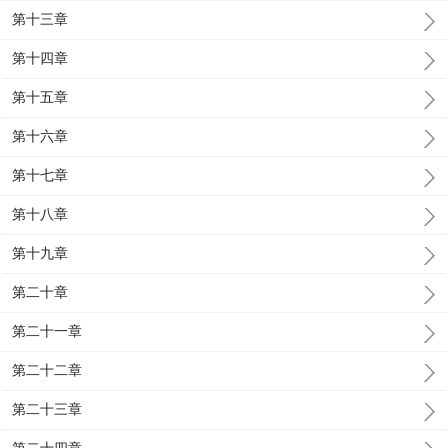
第十三章
第十四章
第十五章
第十六章
第十七章
第十八章
第十九章
第二十章
第二十一章
第二十二章
第二十三章