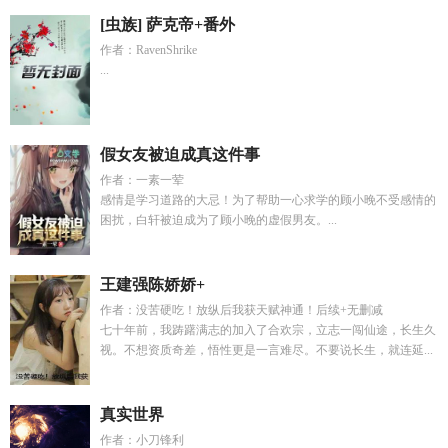
[虫族] 萨克帝+番外
作者：RavenShrike
...
假女友被迫成真这件事
作者：一素一荤
感情是学习道路的大忌！为了帮助一心求学的顾小晚不受感情的
困扰，白轩被迫成为了顾小晚的虚假男友。...
王建强陈娇娇+
作者：没苦硬吃！放纵后我获天赋神通！后续+无删减
七十年前，我踌躇满志的加入了合欢宗，立志一闯仙途，长生久
视。不想资质奇差，悟性更是一言难尽。不要说长生，就连延...
真实世界
作者：小刀锋利