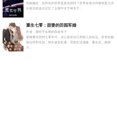
你能确定，你所在的世界是真实的吗？世界各地为何都有跟大洪
水相关的远古记忆？古籍中关于神关于...
重生七零：甜妻的田园军婚
作者：爱吃芋头粥的薛老爷子
梁梅重生回到七零年代，决心改变自己和家人的命运。前世的她
因任性和无知，错失诸多机遇，导致生活凄惨。重生后，她努
力...
九天仙绩笔趣阁无弹窗
姐弟文笔趣阁全集
刘春河哪里人
福尔
马林怎么清洗
陈宇滢
林宛如原著结局是什么
老婆出轨后离婚
的神豪
九极仙帝归来当赘婿免费阅读无弹窗
女主许晚柠男
子
我为狂卿普通话版免费观看在线播放
林宛宁和秦啸最新章
节更新时间
霍景琛景遇
男主林逸女主苏晴的名字
陈宇俏
霍
景琛霍泽瑞许悦悦
许晚吟
刘春和和刘春河关系
林瑞琪
林瑞
麒
盗墓开局融合模板
Hpt
沈知许陆衍
林宛如免费阅读全
文
岁月怱怱情长久
盗墓开局融合蚂蚁获得万斤巨力
霍景
澈
秦涛刘春辉
曹阳阳在
武神至尊叶紫灵
许晚星许挽月
九天
仙宗bili
陈宇艳
狂医魔徒
陈海清是谁
陈宇宙周茜结局怎么
样
福尔马林水溶液是什么
九极仙帝短剧全集播放
蒋芷纯多