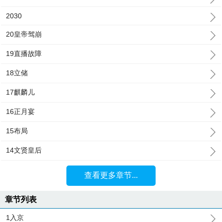
2030
20皇帝驾崩
19直播故障
18立储
17麒麟儿
16正月宴
15布局
14文贤皇后
查看更多章节...
章节列表
1入京