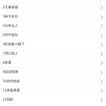
2天幕初现
3各方应对
4元帝这人
5市中游玩
6臣抱着小殿下
7虎口救人
8姜粟
9谋划猜测
10勿伤他命
11寿宴暴露
12危机