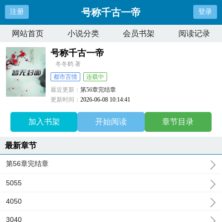
号称千古一帝
注册
登录
网站首页
小说分类
会员书架
阅读记录
号称千古一帝
冬冬鹤 著
都市言情
连载中
最近更新：
第56章完结章
更新时间：
2026-06-08 10:14:41
加入书架
开始阅读
章节目录
最新章节
第56章完结章
5055
4050
3040