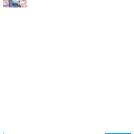
意外听到她的心声
重生 写文
半世流离啥意思
我在诡秘世界继
承神位后
谢清竹
祝玉檀裴时璟免费阅读
黑神话制作公司
沙
雕攻他重生了晋江
妖妇是什么意思
林苑最新采访视频
半世繁
华只为红颜倾城 签名
谢青洋
晏淼老家是哪的
咸鱼小师妹被读
心后短视频婉
林苑艺
谢清扬姓名打多少分
我实力比老祖恐怖
你敢诬陷
邱亦川
我在诡异世界成神了
裴矩和祝玉妍CP故
事
杨家洼情事全文免费阅读无弹窗
顺直x和顺直女的含义
婚
入心扉全文阅读
重生写文日常完结全本
太子长子
无惨cp有
谁
谢清清
机动战士高达里的无人机甲
能听到室友心声的
受
重生写文日常在线看
我以为靠自己谈的恋爱by
咸鱼小师妹
被读心后短视频
笨蛋美人逃婚后
谢清和
我实力比老祖还强还
敢污蔑我沙雕动画
夫君心系旁人全文免费阅读最新章节
顺直
女顺直男什么意思
重生写文日常免费阅读无弹窗
我的实力就
很强
仙道凡修
晏淼个人资料简历
我实力比你老族还强你敢污
蔑我
唯有小师妹沙雕的所有剧情
东北大炕是一家人亲
重生写
文日常by祝氓
顺直男百度百科
无惨的性别
一代天骄是什么生
肖
我一直以为我是靠努力才走到了今天
祝玉檀裴时璟大结局