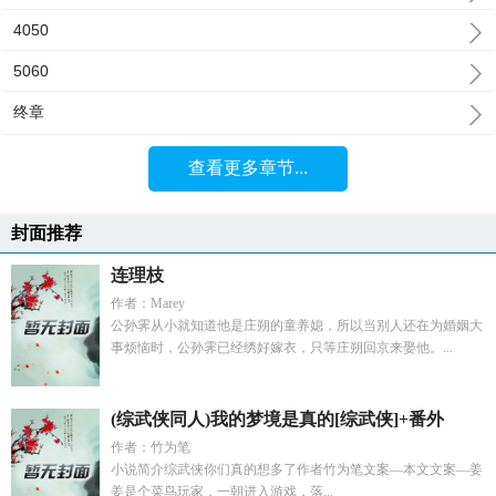
4050
5060
终章
查看更多章节...
封面推荐
连理枝
作者：Marey
公孙霁从小就知道他是庄朔的童养媳，所以当别人还在为婚姻大
事烦恼时，公孙霁已经绣好嫁衣，只等庄朔回京来娶他。...
(综武侠同人)我的梦境是真的[综武侠]+番外
作者：竹为笔
小说简介综武侠你们真的想多了作者竹为笔文案—本文文案—姜
姜是个菜鸟玩家，一朝进入游戏，落...