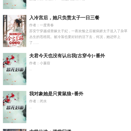
入冷宫后，她只负责太子一日三餐
作者：一度青春
苏安宁穿越成替嫁太子妃，一夜欢愉之后被病娇太子送入了杂草
丛生的苍梧苑。被冷落也要好好的活下去，何况，她还怀上
了…...
夫君今天也没有认出我[古穿今]+番外
作者：小蒹葭
...
我对象她是只黄鼠狼+番外
作者：闭水
...