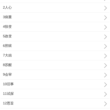
2人心
3病重
4惊变
5政变
6邢狱
7大凶
8苏醒
9会审
10旧事
11试探
12恩旨