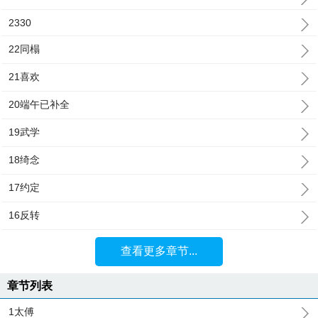
2330
22同榻
21喜欢
20端午已补全
19武学
18绮念
17约定
16反转
查看更多章节...
章节列表
1太傅