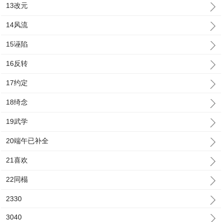
13改元
14风流
15诬陷
16反转
17约定
18绮念
19武学
20端午已补全
21喜欢
22同榻
2330
3040