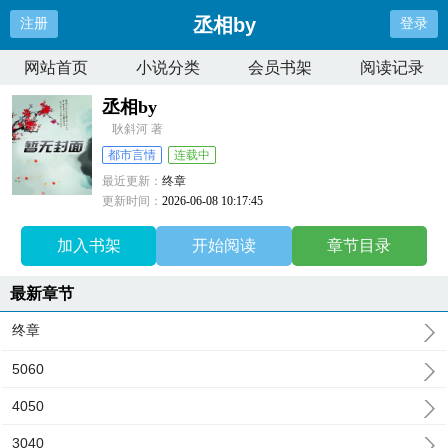
丞相by
注册
登录
网站首页
小说分类
会员书架
阅读记录
丞相by
耿斜河 著
都市言情
连载中
最近更新：
终章
更新时间：
2026-06-08 10:17:45
加入书架
开始阅读
章节目录
最新章节
终章
5060
4050
3040