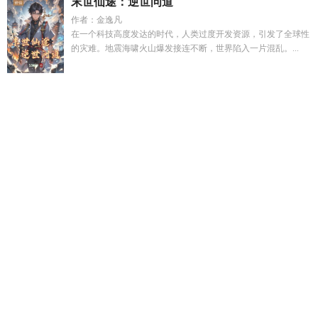
末世仙途：逆世问道
作者：金逸凡
在一个科技高度发达的时代，人类过度开发资源，引发了全球性
的灾难。地震海啸火山爆发接连不断，世界陷入一片混乱。...
穿越七零被全村饿坏了
清风半夜鸣蝉全诗原文
婚后放纵by
穿
成乙游万人迷
叶罗丽水影相融
我靠古诗词成为言灵
苍月无烬
百度百科
七零全村啃窝头
孟思媛
恶毒炮灰不活了by无弹窗免
费阅读
万人嫌离婚后陶柚txt
盲眼师尊
清风半夜鸣蝉免费阅
读
废土崛起简介
遗孤镇北府萧心悦最新章节更新内容
盲眼师
尊双重生
恶毒炮灰不争了by棺木
脉脉不得语的脉的意思
黎明
北京胡同老照片
澡堂 的搜索结果
青瑶bata
林靖泽
七零全村
啃窝头笔趣阁
废土崛起起点中文网
第三百七十六章 轮回之
子
白沅贺延川最新章节更新免费阅读
白月光系列快穿
贺景然
白砚免费观看
七零全村啃窝头我带老婆百度
卡皮巴拉穿成豪
门炮灰后爆红番外
官运之权力巅峰 在线阅读
重生后前世囚禁
我的病娇女主们也重生了
五代硬核打工人txt
福星临世农门王
妃最新章节
剑行千山墨书白
遗孤镇北府全集免费
盲眼师尊周
玄
穿成疯批男主的炮灰竹马
王妃王爷他不装了
王妃她不装了
短剧免费观看
扶腰宋倩力捧最新章节时间
疯批少爷是什么