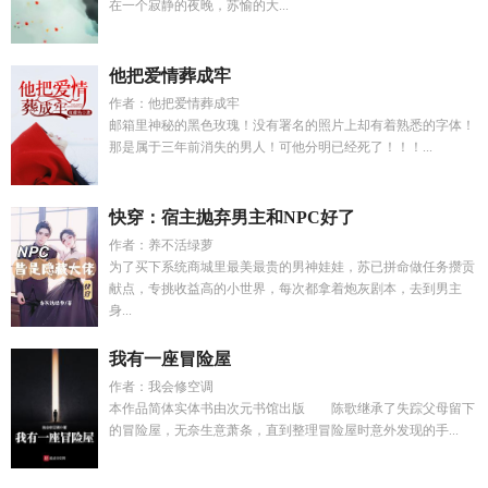
在一个寂静的夜晚，苏愉的大...
他把爱情葬成牢
作者：他把爱情葬成牢
邮箱里神秘的黑色玫瑰！没有署名的照片上却有着熟悉的字体！
那是属于三年前消失的男人！可他分明已经死了！！！...
快穿：宿主抛弃男主和NPC好了
作者：养不活绿萝
为了买下系统商城里最美最贵的男神娃娃，苏已拼命做任务攒贡
献点，专挑收益高的小世界，每次都拿着炮灰剧本，去到男主
身...
我有一座冒险屋
作者：我会修空调
本作品简体实体书由次元书馆出版 陈歌继承了失踪父母留下
的冒险屋，无奈生意萧条，直到整理冒险屋时意外发现的手...