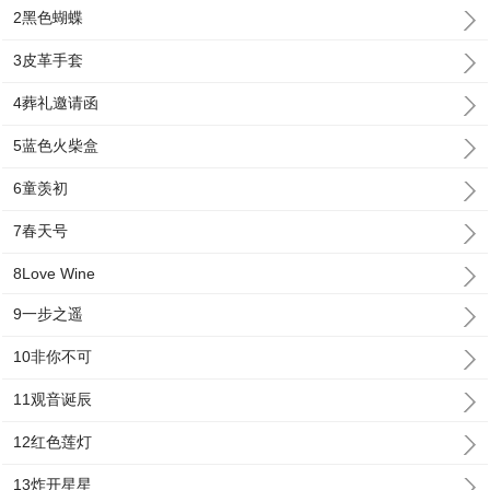
2黑色蝴蝶
3皮革手套
4葬礼邀请函
5蓝色火柴盒
6童羡初
7春天号
8Love Wine
9一步之遥
10非你不可
11观音诞辰
12红色莲灯
13炸开星星