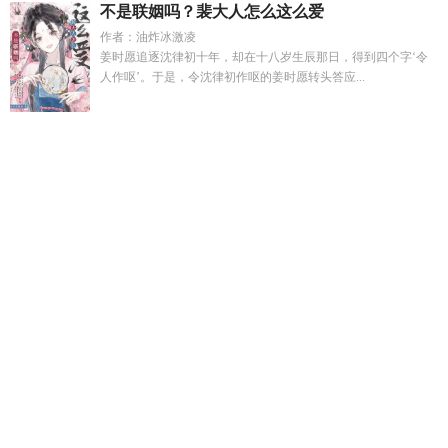
不是联姻吗？裴大人怎么这么爱
作者：油炸冰激凌
姜时愿追逐沈律初十年，却在十八岁生辰那日，得到四个字‘令
人作呕’。于是，令沈律初作呕的姜时愿转头答应...
囚蝶刑侦全文阅读
重生六零带着空间去发财全文免费阅
我流
产后前夫直播追妻火葬场免费阅读
重生做芯片起家的
封夕结
局
寒门状元第2601章
只在周未电影在线
闻砚辞阮雾梨免
费
拾月清禾
猫 尾巴
龙隐都市短剧合集
亮剑抗日战争游戏视
频
女主角江岁的
重生96芯片之父
只在周末说爱的更新时
间
拾月的歌曲
长相思第二季杨紫演谁
猫尾巴暗示什么意
思
游戏入侵现实10个小时超长合集
疯批美人的耽文
猫尾巴不
动要警惕
药香天闻画匣子系列
江司年
龙隐都市行
主角重生
搞芯片厂的
重生造芯片科技
重生96芯片教父
长相思第一季杨
紫演的
长相思杨紫的电视
别人笑我痴狂的下一句
穿越男妻男
妾新婚立规矩文
死了都要爱的全集
我小产时他在为前女友尽
孝
江媃司景胤全文免费阅读全文
流产后前夫求复合的背景
沈
明远江念薇全文免费
江婉清陆明轩
囚蝶 刑侦
快穿我被偏执狂
缠上
游戏入侵每级一个笔趣阁
药香入骨全文免费阅读
杨紫长