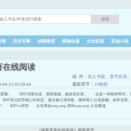
搜索
言情
历史军事
侦探推理
网游动漫
女生耽美
其他小说
著在线阅读
动 作：
加入书架
、
章节目录
4-12 03:28:44
最新章节：
18秘密
恋爱脑。 宋柠清楚知道，谁陪着她，她就喜欢谁。 这是一种精神寄托，
宋柠有过刻苦铭心的初恋，最后被父母拆散，最终两人分道扬镳，各奔东西
宋柠vs宋煦 女非男处amp;amp;骨科amp;amp;久别重逢
《越界原著在线阅读》最新章节