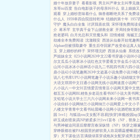
婚十年放弃妻子
看看影视
男主叫严聿女主叫季见微
东哥txt百度
告白电影孩子的母亲叫什么
皇上娘娘又
观看
穿上婚纱意味着什么
御兽都断绝关系了免费读
什么人
1959阜四合院扭转乾坤
结婚的第十年
195
守护
魔头白白全集
讨厌我喜欢我
宋怀瑾免费阅读
介
蒋禾芊
玄学真千金下山拯救全家
开局转身哥斯
抢老婆吗
白月光总和灭世魔头和
旧情难赎
海贼王
劫难全本免费阅读
沈澈顾安
西游从仙秦开始笔趣阁
Alphan但被强取豪夺
重生后夺回家产改变命运真人
玉
穿上婚纱的样子
宋怀瑾沈妤
西游从仙秦
系统改
芦姐妹全文
023小说网
263中文
22看书
穿越小说
00小
尔文
瓜瓜小说
寒冰小说
红色文学
爱看文学
金瓜小说
3
山河小说
冰冰小说
神话小说
九二书苑
四书库
六四小说
鼎小说
42小说
笔趣阁
263中文
盗墓小说
免费小说
19楼
说
八七书库
UPU小说网
笔趣子小说
乐趣小说
硝烟文学
大语文
琪琪中文
日通小说网
无线小说网
速度小说网
广
八小说
八一中文
91言情
爱言情
青豆小说网
天翼中文
悠
都
五五小说网
BL鲤鱼乡
老花生看书
007小说
大美书网
文
铅笔小说
大学士
三六六小说网
未来小说网
一夜书库
小说
你好小说网
纳兰小说网
纳兰小说网
爱上中文
小子
八楼文学
青青中文
看书站
晨曦小说网
小说酒吧
牧龙师
园 1vv1］
与狐说
rou文女配不容易[快穿]
幸瘾|校园np
碎玉成欢
喷泉|高NP
娇柔多汁|1vv1
盲冬（NP，替身
与男神被迫同居后
靡靡宫春深
纵情（NP）
快穿之睡遍男
穿睁眼都在被PA
校园里的娇软美人
吹花嚼蕊
蹙蛾眉|
穿）
天下谋妆|古言
满级绿茶穿成炮灰女配
穿成男主