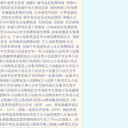
死缠不放男主是谁
觉醒H
秦书念的免费阅读
明珠by
开局我在生存游戏中当大佬演员表
我的纯情上司免费
苏遍修真界番外合集
汉东候亮平赵轩
吕季姜嫁给
沈悦全文阅读
陈平安后边见过徐远霞吗
海贼王之
怀川许清辞全文免费阅读
天师后续
沈悦悦
邹芷婷简
败北
穿越斗罗转生成了哥斯拉
小叔叔连你也要跟我
烂bydearfairy全文免费阅读无弹窗
妖狐退魔巫女紧缚
字是什么
下乡小知青竟是玄学大佬免费阅读全文
顶级
妖狐巫女
战爷晚安战寒爵短剧
万人迷娇养指南 白玉
逃荒养弟弟动漫
结婚十年我居然走上全文免费阅读
葫
夏中文
帝国小说
读者文学
一号小说
福利小说
哥哥小说
雅
说
笔趣阁
笔趣阁
顶点小说
冰雪小说
泼墨中文
全本小说
情小说
夜色文学
易小说
雨雨小说
中山小说
倍福小说
宝
七小说网
风乐居
恋上你看书网
风云小说
极品中文
车臣小
农田小说
农田小说
乐文小说
乐文小说
夏日小说
大文学
小说
香书文学
零零电子书
书画村
一起看书网
一起看书
七
网
阅体小说网
发发小说网
纳兰小说
陛下看书
五五小说
毛中文
BL鲤鱼王
掌心文学
万相书城
元宝看书
大美中
墟小说
泉州小说网
放松文学
放松中文
最新小说
笔趣阁
读阁
OK小说网
月亮小说
新书小说网
传奇中文
并读小说
】
女配她只想上床(快穿)
优质rou棒攻略系统
暗恋［校
效真香
穿成男主白月光（快穿，nph）
香欲
魅魔养成记
SC，1vV1，强取）
色情生存游戏（NPH）
艳妇怀春
女师男徒
老师要稳住
快穿之大小姐的噩梦人生
每次快
金屡败屡战
温柔禁锢
纯情勾引
去三千rou文做路人（快
变得不幸
乱花渐欲迷人眼
每天晚上都被cha
醉酒之后
合