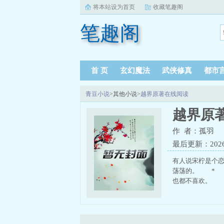
将本站设为首页
收藏笔趣阁
笔趣阁
首 页
玄幻魔法
武侠修真
都市
青豆小说
>其他小说>
越界原著在线阅读
越界原
作 者：孤羽
最后更新：2026-0
有人说宋柠是个
荡荡的。 * 
也都不喜欢。 * 