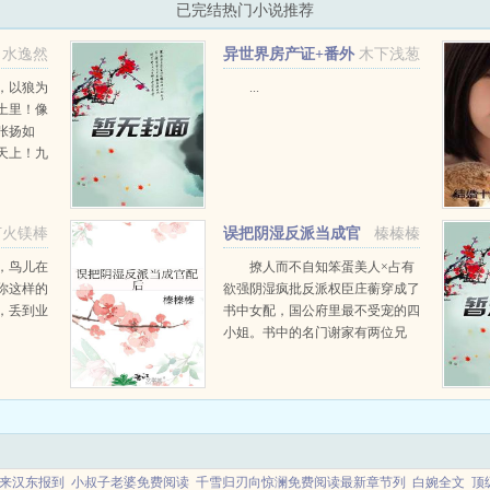
已完结热门小说推荐
水逸然
异世界房产证+番外
木下浅葱
，以狼为
...
土里！像
张扬如
天上！九
废材，今
，与她何
打火镁棒
误把阴湿反派当成官
榛榛榛
配后
，鸟儿在
撩人而不自知笨蛋美人×占有
你这样的
欲强阴湿疯批反派权臣庄蘅穿成了
，丢到业
书中女配，国公府里最不受宠的四
小姐。书中的名门谢家有两位兄
弟，弟弟谢容止，哥哥谢容与。庄
蘅以为自己的官配是谢容与，为了
寻...
来汉东报到
小叔子老婆免费阅读
千雪归刃向惊澜免费阅读最新章节列
白婉全文
顶