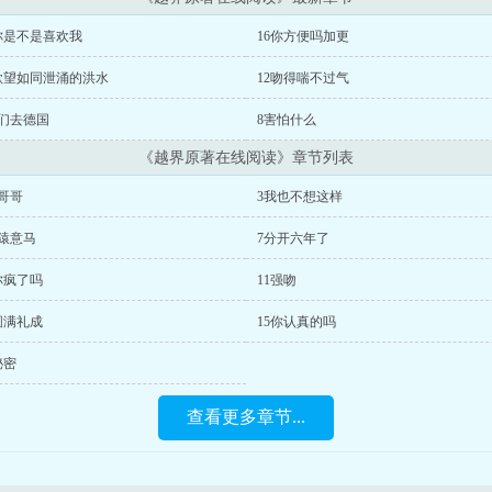
你是不是喜欢我
16你方便吗加更
3欲望如同泄涌的洪水
12吻得喘不过气
我们去德国
8害怕什么
《越界原著在线阅读》章节列表
哥哥
3我也不想这样
心猿意马
7分开六年了
你疯了吗
11强吻
圆满礼成
15你认真的吗
秘密
查看更多章节...