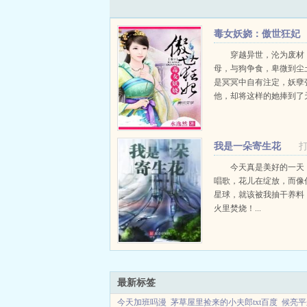
毒女妖娆：傲世狂妃
穿越异世，沦为废材
母，与狗争食，卑微到尘
是冥冥中自有注定，妖孽
他，却将这样的她捧到了
死一生，冥域归来！昔日
日毒女，驭兽而来！百姓
干？天下，与她何干？...
我是一朵寄生花
今天真是美好的一天
唱歌，花儿在绽放，而像
星球，就该被我抽干养料
火里焚烧！...
最新标签
今天加班吗漫
茅草屋里捡来的小夫郎txt百度
候亮平