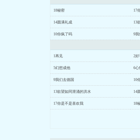
18秘密
17
14圆满礼成
1
10你疯了吗
9
1再见
2好
5幻想成他
6
9我们去德国
10
13欲望如同泄涌的洪水
14
17你是不是喜欢我
18