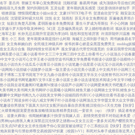
名字
姜吕尚
替嫁王爷掌心宠免费阅读
沈顾祁宴
秦易周书婉
成为顶级向导后他们
跑啦容九月免费
契约到期结局
五灵仙君
更年期的真实感受
沈屹姜俏俏许娇知乎
错撩原版
憎恨我吧魔女小姐txt全文
文豪1978TXT电子书
贺凛俞欣贺宁安
顾安染沈
7四合院
沈望星宋时砚大结局
沈悦 全文
陆雨彤
苏见月全文免费阅读
苏遍修真界简介
全文
短剧主角楚凡苏晚
柔弱医修全本免费阅读
重生斗罗成为哥斯拉
不小心阿姨
陆
拉穿越斗罗大陆夺取龙神神位
5幻灵
忘羡偏执黑化叽
穿上婚纱歌曲歌词
狐妖巫女的
之海军之影
长孙无忌后期升官是因为李治吗
陆彤和贺彤谁厉害
许清辞陆怀川温雅
绚
重生 小三 系统
更年期黄体期是指什么时期
海贼王之得到影子能力
周书婉秦易名
短剧
女主角林婉白的
全民领主神级兵种
侯爷的掌心娇是朵黑莲免费男主
msddog
造女主高分合集
我的纯情女邻居有声
孤女穿越古代带空间逃荒的
分家后我带空间
说网
吾爱小说
三藏小说
看书中文
三三中文网
三四中文
恋上你看书
七八小说
顶点小说
春
Q中文
中文小说
可心文学
王者小说
悟空追书
玛雅文学
免费看书
搜读小说
联盟小说
模特小
顶点小说
功夫小说
瓜瓜小说
青豆小说
骑士小说
笔趣小说
星星小说
元宝小说
词典小说
言
小说
网阅小说
捏破小说
随梦小说
第一版主
爱去小说
完美小说
爱上中文
残月轩小说网
三
君子博客
二五零书苑
笔下中文
九曲小说
香玲小说
深度文学
乐文小说
努努书坊
263中文
东小说网
读书网
笔趣阁V
文学A
富士康小说
富士康小说
去读笔
技术阅读
少年文学
19楼
悠小说
我去读
笔趣阁IO
笔趣阁W
搜读小说
葫芦小说网
7Z小说网
爱来阁
天书吧
魔爪小说
大美书网
大美书网
大美书网
8P小说
晨曦小说网
BL鲤鱼
天籁小说网
骑士文学
BL鲤鱼乡
七
麒麟中文网
妙书阁
九九小说
耽美文学网
小说铺
四四书库
UC小说网
欣欣看书
圣墟小说
圣
小说
布丁阅读
乡村小说
八戒文学网
子叶小说
吞噬小说网
顶点文学
华盟文章
大众文学
搜
笔趣读
你男朋友下面真大
当H文女配开始自暴自弃
房客|糙汉
咬你|1v1
天生尤物【快穿
文火煨青梅|甜宠
爱意收集攻略
情深如兽
精养贵妇|乱
一妾皆夫（np）
（快穿）插足者
有
上位，追妻火葬场）
传闻她鲜嫩多汁|快穿
当我嫁人后，剧情突然变得不对劲起来
炙爱（
神(nph)
兽医
入禽太深
禁忌沉沦
快穿之拯救rou文女主
云泥
一妻多夫试用户
樱照良宵|
古言
失贞|NP
虐文女主求生指南
予你心安|甜宠
被迫绑定了小三系统以后【快穿】
恶役千
的炮灰前妻
勾引禁欲师尊
交易|校园NP
炽夏［校园1vV1］
和死对头奉子成婚后
靠近男人