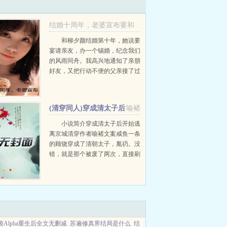
结婚十周年，老婆宣布要和
竹马白头偕老推荐必读
和柳夕颜结婚第十年，她说要
宴请亲友，办一个锡婚，纪念我们
柳夕颜顾安川+
的风雨同舟。我高兴地通知了亲朋
好友，又把行动不便的父亲接了过
来。父亲更是为了不给儿子媳妇丢
面子，特意装了假肢，做了一个假
发。焕然一新地来到江市。到了上
(清穿同人)穿成清太子后
喻褚
台时刻，柳絮言居然挽着竹马...
开始逃离京城[清穿]+番外
小说简介穿成清太子后开始逃
离京城清穿作者喻褚文案咸鱼一条
的顾饶穿成了清朝太子，胤礽。没
错，就是那个被废了两次，直接刷
新了历史记录的太子。他穿的时间
不怎么美妙，刚从京城来到行宫探
病老父亲康熙。如果不出意外的
话，接下...
级Alpha重生后全文无删减
苏遍修真界结局是什么
结