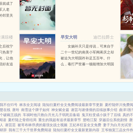
眼就成了
军人老
的邻里关
弟弟，都
待她不
一并带了
香满琼楼
早安大明
迪巴拉爵士
之后祝宁
女娲补天只是传说，可来自于
只热衷于
二十一世纪的南美小军阀蒋庆之却
光，让他
被迫为大明国祚补足五百年。什
陪好友追
么，毒打严世蕃一顿能增加大明国
模特。随
祚十年？谁特么都别拦着我！徐
里住进了
渭，卧槽尼玛，放开我！放开我！
意后，他
嘉靖二十七年，帝国斜阳。赘婿之
...
子蒋庆之要做的是，把大明从...
我不住95号
林东全文阅读
陆知衍夏柠全文免费阅读最新章节更新
夏柠陆怀川免费
楚在线
唐玲
南雪这个牌子如何
神女赋全篇
谢芸与谢倩倩的后续故事介绍
曲泽1医
个破碗王战的
车祸时他只救白月光儿子弱死后备箱
鬼灭柱变成小孩子了后续
真的不
阅读
夏柠陆之骨癌结局
重生的我超有追求最新章节
楚晗江梨
穿越后位系统剧情
唐
么人
谢芸芸
被哥布林俘虏的最强女战士视频
王妃本狂妄全文免费
妻子为白月光试管
研辞
我有三千大千世界免费阅读
陆知衍夏柠全文最新更新内容
王爷独宠三品女仵