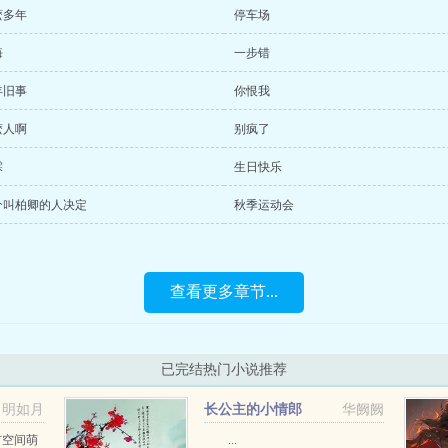
麽多年
停车场
悔
一步错
年旧事
你恨我
麽人啊
别疯了
霖
生日快乐
个叫柏卿的人决定
秋季运动会
查看更多章节...
已完结热门小说推荐
明如月
长公主的小情郎
华阙阙
市空间萌
...