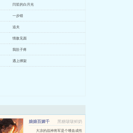
闫笙的白月光
一步错
追夫
情敌见面
我肚子疼
遇上绑架
娘娘百媚千
黑糖啵啵鲜奶
娇，疯批前夫为她折腰
大凉的战神将军是个嗜血成性