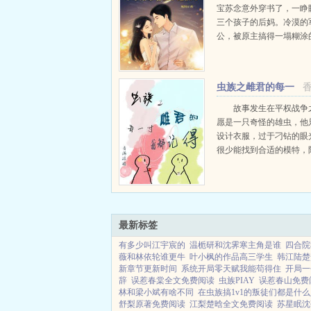
宝苏念意外穿书了，一睁
三个孩子的后妈。冷漠的
公，被原主搞得一塌糊涂
系，还有胡搅蛮缠的父母
让她十分头大。好在老天
薄，让她把前世的小超市
虫族之雌君的每一
过来。超市空间...
寸我都记得
故事发生在平权战争
愿是一只奇怪的雄虫，他
设计衣服，过于刁钻的眼
很少能找到合适的模特，
星时他发现了最合他意的
着相处时间变长，他的心
一只虫，认识到自己的心
就开始了行动。好友追星，祝
最新标签
有多少叫江宇宸的
温栀研和沈霁寒主角是谁
四合院
薇和林依轮谁更牛
叶小枫的作品高三学生
韩江陆楚
新章节更新时间
系统开局零天赋我能苟得住
开局一
辞
误惹春棠全文免费阅读
虫族PIAY
误惹春山免费
林和梁小斌有啥不同
在虫族搞1v1的叛徒们都是什
舒梨原著免费阅读
江梨楚晗全文免费阅读
苏星眠沈