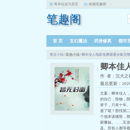
将本站设为首页
收藏笔趣阁
笔趣阁
首 页
玄幻魔法
武侠修真
都市
青豆小说
>其他小说>
卿本佳人电影免费观看全集完
卿本佳
作 者：沉犬之
最后更新：2026-0
文案：卿本佳人
的自己，怪物，
辈子，只有十年
逝了呢？那找第
个他本该痛恨，彻
家嗲妹。……互
及。所有人都等