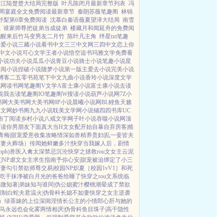
韩江陆楚楚大结局完整版
叶凡陈闭月最新章节列表
冯
周宴庭全文免费阅读最新章节
秦朗苏薇笔趣阁
林锦
舒梨第6章免费阅读
沈慕白秦语薇夏望泽大结局
南雪
减
谁家师尊把徒弟当成徒弟
楼藏月和闻延舟的免费阅
觉醒来后竹马变男友二月竹
陈叶凡主角
绊星txt笔趣
吾爱小说
三藏小说
看书中文
三三中文网
三四中文
恋上你
中文小说
可心文学
王者小说
悟空追书
玛雅文学
免费看
小说
功夫小说
瓜瓜小说
青豆小说
骑士小说
笔趣小说
星
网阅小说
捏破小说
随梦小说
第一版主
爱去小说
完美小说
博客
二五零书苑
笔下中文
九曲小说
香玲小说
深度文学
说网
读书网
笔趣阁V
文学A
富士康小说
富士康小说
去读
说
我去读
笔趣阁IO
笔趣阁W
搜读小说
葫芦小说网
7Z小
书网
大美书网
大美书网
8P小说
晨曦小说网
BL鲤鱼
天籁
中文网
妙书阁
九九小说
耽美文学网
小说铺
四四书库
UC
布丁阅读
乡村小说
八戒文学网
子叶小说
吞噬小说网
顶
趣读
你男朋友下面真大
当H文女配开始自暴自弃
房客|糙
青梅|甜宠
爱意收集攻略
情深如兽
精养贵妇|乱
一妾皆夫
追妻火葬场）
传闻她鲜嫩多汁|快穿
当我嫁人后，剧情
ph)
兽医
入禽太深
禁忌沉沦
快穿之拯救rou文女主
云泥
|NP
虐文女主求生指南
予你心安|甜宠
被迫绑定了小三
前妻
勾引禁欲师尊
交易|校园NP
炽夏［校园1vV1］
和死
吃干抹净
被白月光的爸爸给睡了
快穿之rou文系统
临
微知著|弟妹
知与谁同|伪公媳
蜜汁樱桃
潮晕
成了禁欲
强制
白蛇夫君
温火|伪骨科
长媳不如妻
快穿之女主逆袭
）
绿茶婊的上位
深闺淫情
长公主的小情郎
心肝与她的
马
永远也会化雾
两情相厌|伪骨科
鱼目珠子|高干
隐性