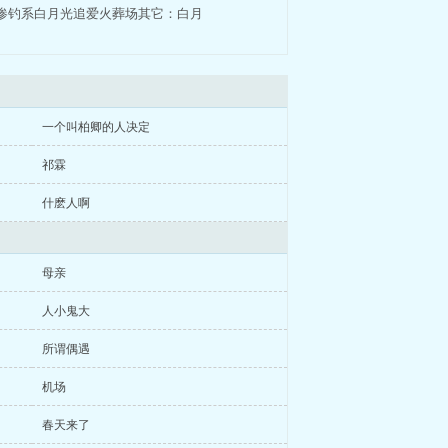
惨钓系白月光追爱火葬场其它：白月
一个叫柏卿的人决定
祁霖
什麽人啊
母亲
人小鬼大
所谓偶遇
机场
春天来了