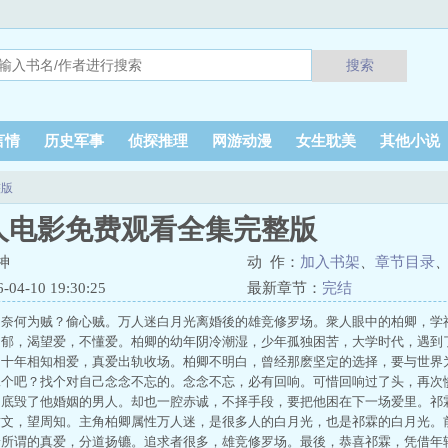
搜索
言情
历史军事
侦探推理
网游动漫
女生耽美
其他小说
整版
人电影免费观看全集完整版
神
动 作：
加入书架
、
章节目录
4-10 19:30:25
最新章节：
完结
，奈何为贼？偷心贼。万人迷白月光离婚後的雄竞修罗场。衆人眼中的柏卿，学
阴郁，渴望爱，不懂爱。柏卿的幼年阴冷潮湿，少年孤独困苦，大学时代，遇到
。十年相知相爱，真爱出轨收场。柏卿不明白，曾经那麽坚定的选择，要与世界
二个吧？找个对自己念念不忘的。念念不忘，必有回响。可惜回响过了头，再次
底毁了他婚姻的男人。却也一腔赤诚，不择手段，要把他困在下一场爱里。祁霖
攻文，望周知。主角柏卿属性万人迷，是很多人的白月光，也是祁霖的白月光。
着所谓的真爱，分道扬镳。追求者很多，雄竞修罗场。最後，恭喜祁霖，凭借年