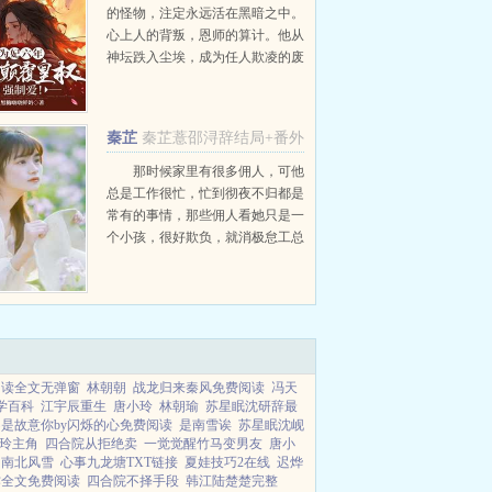
的怪物，注定永远活在黑暗之中。
心上人的背叛，恩师的算计。他从
神坛跌入尘埃，成为任人欺凌的废
物。一朝宫变，昔日的战神将军重
生归来，弑兄夺位。这一夜，手中
的银月弯刀沾满了鲜血，萧胤却只
秦芷
秦芷薏邵浔辞结局+番外
是轻描淡写说了句别来无...
薏邵浔辞
那时候家里有很多佣人，可他
总是工作很忙，忙到彻夜不归都是
常有的事情，那些佣人看她只是一
个小孩，很好欺负，就消极怠工总
是偷偷不给她饭吃。后来他发现了
佣人的消极怠工，遣散了所有的佣
人，为了照顾她学会了做饭，一日
三餐，事无巨细。可现在，她...
阅读全文无弹窗
林朝朝
战龙归来秦风免费阅读
冯天
学百科
江宇辰重生
唐小玲
林朝瑜
苏星眠沈研辞最
是故意你by闪烁的心免费阅读
是南雪诶
苏星眠沈岘
玲主角
四合院从拒绝卖
一觉觉醒竹马变男友
唐小
南北风雪
心事九龙塘TXT链接
夏娃技巧2在线
迟烨
作全文免费阅读
四合院不择手段
韩江陆楚楚完整