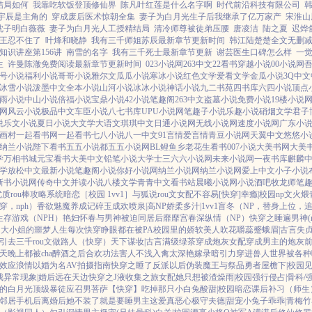
结局如何
我靠吃软饭登顶修仙界
陈凡叶红莲是什么名字啊
时代前沿科技有限公司
宇辰是主角的
穿成废后医术惊朝全集
妻子为白月光生子后我继承了亿万家产
宋淮山
沈子明白薇薇
妻子为白月光人工授精结局
清冷师尊被徒弟压腰
唐凌洁
陆之夏
迟烨
王忍不住了
叶烽和晓静
我有三千师姐苏辰最新章节更新时间
韩江陆楚楚全文无删
知识讲座第156讲
南雪的名字
我有三千死士最新章节更新
谢芸医生口碑怎么样
一
生
许曼陈澈免费阅读最新章节更新时间
023小说网
263中文
22看书
穿越小说
00小说网
号小说
福利小说
哥哥小说
雅尔文
瓜瓜小说
寒冰小说
红色文学
爱看文学
金瓜小说
3Q中文
冰雪小说
泼墨中文
全本小说
山河小说
冰冰小说
神话小说
九二书苑
四书库
六四小说
顶点
雨小说
中山小说
倍福小说
宝鼎小说
42小说
笔趣阁
263中文
盗墓小说
免费小说
19楼小说
网
风云小说
极品中文
车臣小说
八七书库
UPU小说网
笔趣子小说
乐趣小说
硝烟文学
君子
说
乐文小说
夏日小说
大文学
大语文
琪琪中文
日通小说网
无线小说网
速度小说网
广东小
画村
一起看书网
一起看书
七八小说
八一中文
91言情
爱言情
青豆小说网
天翼中文
悠悠小
纳兰小说
陛下看书
五五小说都
五五小说网
BL鲤鱼乡
老花生看书
007小说
大美书网
大美
学
万相书城
元宝看书
大美中文
铅笔小说
大学士
三六六小说网
未来小说网
一夜书库
麒麟
学
放松中文
最新小说
笔趣阁小说
你好小说网
纳兰小说网
纳兰小说网
爱上中文
小子小说
新书小说网
传奇中文
并读小说
八楼文学
青青中文
看书站
晨曦小说网
小说酒吧
牧龙师
笔
优质rou棒攻略系统
暗恋［校园 1vv1］
与狐说
rou文女配不容易[快穿]
幸瘾|校园np
文火煨
，nph）
香欲
魅魔养成记
碎玉成欢
喷泉|高NP
娇柔多汁|1vv1
盲冬（NP，替身上位，
生存游戏（NPH）
艳妇怀春
与男神被迫同居后
靡靡宫春深
纵情（NP）
快穿之睡遍男神(n
之大小姐的噩梦人生
每次快穿睁眼都在被PA
校园里的娇软美人
吹花嚼蕊
蹙蛾眉|古言
失贞
引
去三千rou文做路人（快穿）
天下谋妆|古言
满级绿茶穿成炮灰女配
穿成男主的炮灰
天晚上都被cha
醉酒之后
合欢功法害人不浅
入禽太深
艳嫁录
暗引力
穿进兽人世界被各种
效应
浪情
以婚为名
AV拍摄指南
快穿之睡了反派以后
伪装魔王与祭品勇者
屋檐下|校园
见
我
异常现象|婚后
远在天边
快穿之J液收集之旅
女配她只想被渣
燥雨|校园
强行侵占|骨科/
的白月光
顶级暴徒
应召男菩萨
【快穿】吃掉那只小白兔
酸甜|校园暗恋
课后补习（师生
邻居手机后
离婚后她不装了
就是要睡男主
这爱真恶心
极守夫德|甜宠
小兔子乖乖|青梅竹