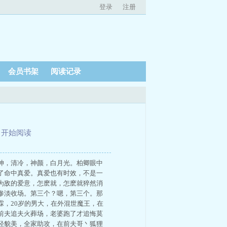
登录
注册
会员书架
阅读记录
、
开始阅读
神，清冷，神颜，白月光。柏卿眼中
了命中真爱。真爱也有时效，不是一
为敌的爱意，怎麽就，怎麽就猝然消
惨淡收场。第三个？嗯，第三个。那
，20岁的男大，在外混世魔王，在
前夫追夫火葬场，老婆跑了才追悔莫
轻貌美，全家助攻，在前夫哥丶狐狸