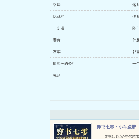
饭局
这
隐藏的
後
一步错
陈
斐胥
什
赛车
祁
顾海洲的婚礼
一
完结
穿书七零：小军嫂带
着超市赚翻了
穿书1v1军婚年代超