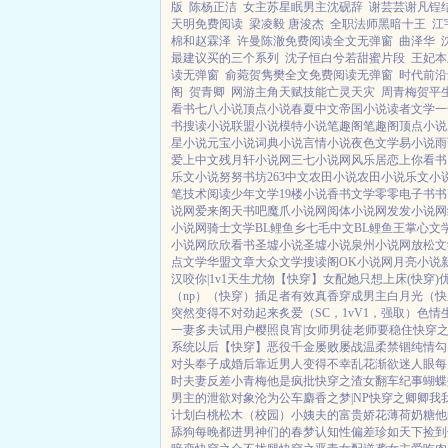
版
陈杨正洁
女主苏星眠男主沈砚辞
谢芸芸谢凡锃
天明免费阅读
梁凌毅 唐浚杰
全职法师黑暗十王
江
棉和赵霖泽
许曼陈澈免费阅读全文无弹窗
曲泽华
最建议买的三个系列
沈子恒白兮若甜蜜片段
王妃本
读无弹窗
俞菀贺隽樊全文免费阅读无弹窗
时代前沿
阁
贺青卿
网游主角天赋技能亡灵天灾
周青梅贺平
看书
七八小说
顶点小说
春夏中文
帝国小说
读者文学
一
书
搜读小说
联盟小说
模特小说
笔趣阁
笔趣阁
顶点小说
星小说
元宝小说
词典小说
言情小说
夜色文学
易小说
雨
爱上中文
残月轩小说网
三七小说网
风乐居
恋上你看书
乐文小说
努努书坊
263中文
农田小说
农田小说
乐文小
笔
技术阅读
少年文学
19楼小说
香书文学
零零电子书
书
说网
爱来阁
天书吧
魔爪小说网
阅体小说网
发发小说网
小说网
骑士文学
BL鲤鱼乡
七毛中文
BL鲤鱼王
掌心文
小说网
欣欣看书
圣墟小说
圣墟小说
泉州小说网
放松文
点文学
华盟文章
大众文学
搜读阁
OK小说网
月亮小说
汉
咬你|1v1
天生尤物【快穿】
女配她只想上床(快穿)
（np）
（快穿）插足者
有效真香
穿成男主白月光（快穿
突然变得不对劲起来
炙爱（SC，1vV1，强取）
色情
一妻多夫试用户
樱照良宵|女师男徒
老师要稳住
快穿
系统以后【快穿】
恶役千金屡败屡战
温柔禁锢
纯情勾
对头奉子成婚后
靠近男人变得不幸
乱花渐欲迷人眼
每
时夫妻
反差小青梅
他是疯批
快穿之渣女翻车纪事
蝴蝶
男主的泄欲对象
沦为公车
麝香之梦|NP
快穿之卿卿我
计划
白桃松木（校园）
小姨夫的富贵娇花
薄荷奶糖
他
舔狗
每晚都进男神们的春梦
认知性偏差
珍如天下
捡到