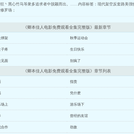
慢狂丶黑心竹马等衆多追求者中脱颖而出。……内容标签：现代架空反套路美强
竞修罗场；
《卿本佳人电影免费观看全集完整版》最新章节
上绑架
秋季运动会
肚子疼
生日快乐
敌见面
别疯了
《卿本佳人电影免费观看全集完整版》章节列表
面
指责
福
凭什麽
乐场上
游乐场下
惨
曾经的友谊
成合作
劲敌