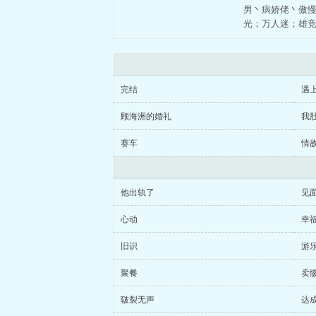
男丶病娇佬丶傲
光；万人迷；雄
完结
遇
顾海洲的婚礼
我
赛车
情
他出轨了
见
心动
幸
旧识
游
聚餐
卖
皲裂无声
达