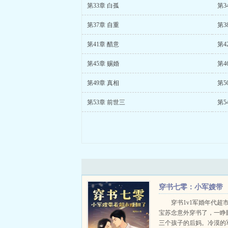
第33章 白孤
第3
第37章 自重
第3
第41章 醋意
第4
第45章 赐婚
第4
第49章 真相
第5
第53章 前世三
第5
穿书七零：小军嫂带
着超市赚翻了
穿书1v1军婚年代超
宝苏念意外穿书了，一睁
三个孩子的后妈。冷漠的