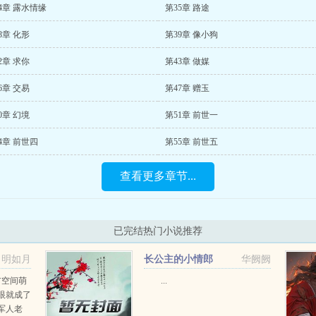
4章 露水情缘
第35章 路途
8章 化形
第39章 像小狗
2章 求你
第43章 做媒
6章 交易
第47章 赠玉
0章 幻境
第51章 前世一
4章 前世四
第55章 前世五
查看更多章节...
已完结热门小说推荐
明如月
长公主的小情郎
华阙阙
市空间萌
...
眼就成了
军人老