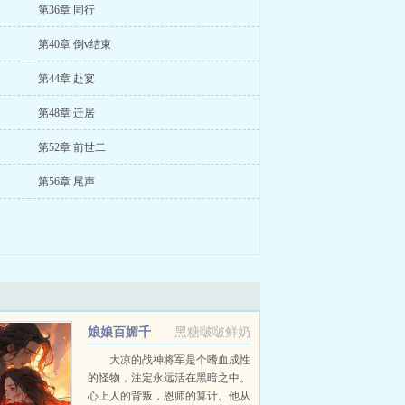
第36章 同行
第40章 倒v结束
第44章 赴宴
第48章 迁居
第52章 前世二
第56章 尾声
娘娘百媚千
黑糖啵啵鲜奶
娇，疯批前夫为她折腰
大凉的战神将军是个嗜血成性
的怪物，注定永远活在黑暗之中。
心上人的背叛，恩师的算计。他从