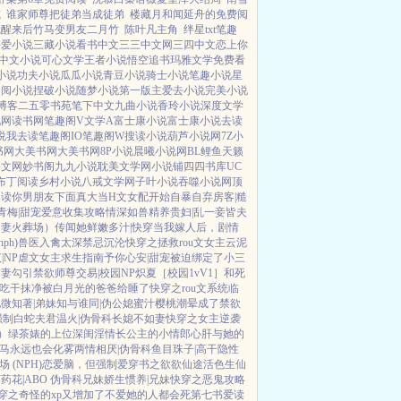
减
谁家师尊把徒弟当成徒弟
楼藏月和闻延舟的免费阅
觉醒来后竹马变男友二月竹
陈叶凡主角
绊星txt笔趣
吾爱小说
三藏小说
看书中文
三三中文网
三四中文
恋上你
中文小说
可心文学
王者小说
悟空追书
玛雅文学
免费看
小说
功夫小说
瓜瓜小说
青豆小说
骑士小说
笔趣小说
星
网阅小说
捏破小说
随梦小说
第一版主
爱去小说
完美小说
博客
二五零书苑
笔下中文
九曲小说
香玲小说
深度文学
说网
读书网
笔趣阁V
文学A
富士康小说
富士康小说
去读
说
我去读
笔趣阁IO
笔趣阁W
搜读小说
葫芦小说网
7Z小
书网
大美书网
大美书网
8P小说
晨曦小说网
BL鲤鱼
天籁
中文网
妙书阁
九九小说
耽美文学网
小说铺
四四书库
UC
布丁阅读
乡村小说
八戒文学网
子叶小说
吞噬小说网
顶
趣读
你男朋友下面真大
当H文女配开始自暴自弃
房客|糙
青梅|甜宠
爱意收集攻略
情深如兽
精养贵妇|乱
一妾皆夫
追妻火葬场）
传闻她鲜嫩多汁|快穿
当我嫁人后，剧情
ph)
兽医
入禽太深
禁忌沉沦
快穿之拯救rou文女主
云泥
|NP
虐文女主求生指南
予你心安|甜宠
被迫绑定了小三
前妻
勾引禁欲师尊
交易|校园NP
炽夏［校园1vV1］
和死
吃干抹净
被白月光的爸爸给睡了
快穿之rou文系统
临
微知著|弟妹
知与谁同|伪公媳
蜜汁樱桃
潮晕
成了禁欲
强制
白蛇夫君
温火|伪骨科
长媳不如妻
快穿之女主逆袭
）
绿茶婊的上位
深闺淫情
长公主的小情郎
心肝与她的
马
永远也会化雾
两情相厌|伪骨科
鱼目珠子|高干
隐性
 (NPH)
恋爱脑，但强制爱
穿书之欲欲仙途
活色生仙
药花|ABO 伪骨科兄妹
娇生惯养|兄妹
快穿之恶鬼攻略
穿之奇怪的xp又增加了
不爱她的人都会死
第七书
爱读