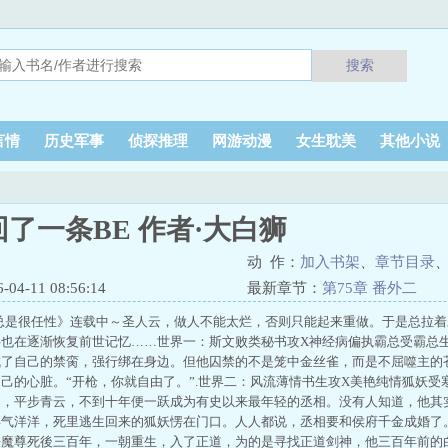
搜索
言情
历史军事
侦探推理
网游动漫
女生耽美
其他小说
了一条BE 作者·大白狮
动 作：
加入书架
、
章节目录
4-11 08:56:14
最新章节：
第75章 番外二
总是很任性》连载中～圣人云，做人不能太烂，否则只能起来重做。于是总拉着
半也在逐渐恢复前世记忆……世界一：斯文败类秘书攻X神经病偏执霸总受霸总
成了自己的禁脔，强行绑在身边。但他囚禁的不是笼中金丝雀，而是不屈噬主的
己的心脏。“开枪，你就自由了。”.世界二：风流薄情书生攻X美艳纯情狐妖
通，平步青云，不到十年便一跃成为有史以来最年轻的丞相。没有人知道，他其
气洋洋，死里逃生回来的狐妖愣在门口。人人都说，丞相要和侯府千金成婚了。
任魔尊死後三百年，一朝重生，入了正道，为的是寻找正道剑神，他三百年前的