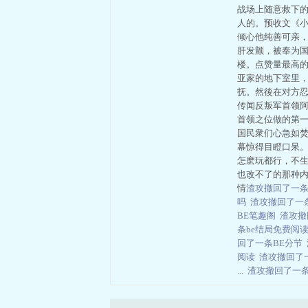
战场上随意救下
人的。预收文《小
倾心他纯善可亲
肝发颤，被奉为
楼。点赞量最高的
亚家的地下室里
抚。然後在对方忍
传闻反叛军首领
首领之位做的第
国民衆们心急如
幕惊得目瞪口呆
怎麽玩都行，不生气
也改不了的那种
情
渣攻撤回了一条
吗
渣攻撤回了一
BE笔趣阁
渣攻撤
条be结局免费阅
回了一条BE分节
阅读
渣攻撤回了一
...
渣攻撤回了一