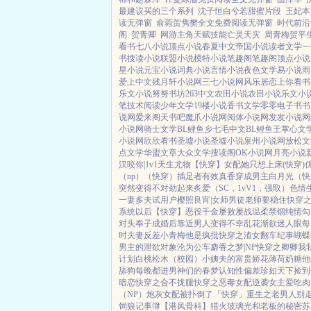
最建议买的三个系列
沈子恒白兮若甜蜜片段
王妃本
读无弹窗
俞菀贺隽樊全文免费阅读无弹窗
时代前沿
阁
贺青卿
网游主角天赋技能亡灵天灾
周青梅贺平
看书
七八小说
顶点小说
春夏中文
帝国小说
读者文学
一
书
搜读小说
联盟小说
模特小说
笔趣阁
笔趣阁
顶点小说
星小说
元宝小说
词典小说
言情小说
夜色文学
易小说
雨
爱上中文
残月轩小说网
三七小说网
风乐居
恋上你看书
乐文小说
努努书坊
263中文
农田小说
农田小说
乐文小
笔
技术阅读
少年文学
19楼小说
香书文学
零零电子书
书
说网
爱来阁
天书吧
魔爪小说网
阅体小说网
发发小说网
小说网
骑士文学
BL鲤鱼乡
七毛中文
BL鲤鱼王
掌心文
小说网
欣欣看书
圣墟小说
圣墟小说
泉州小说网
放松文
点文学
华盟文章
大众文学
搜读阁
OK小说网
月亮小说
汉
咬你|1v1
天生尤物【快穿】
女配她只想上床(快穿)
（np）
（快穿）插足者
有效真香
穿成男主白月光（快穿
突然变得不对劲起来
炙爱（SC，1vV1，强取）
色情
一妻多夫试用户
樱照良宵|女师男徒
老师要稳住
快穿
系统以后【快穿】
恶役千金屡败屡战
温柔禁锢
纯情勾
对头奉子成婚后
靠近男人变得不幸
乱花渐欲迷人眼
每
时夫妻
反差小青梅
他是疯批
快穿之渣女翻车纪事
蝴蝶
男主的泄欲对象
沦为公车
麝香之梦|NP
快穿之卿卿我
计划
白桃松木（校园）
小姨夫的富贵娇花
薄荷奶糖
他
舔狗
每晚都进男神们的春梦
认知性偏差
珍如天下
捡到
暗恋
快穿之合不拢腿
快穿之恶毒女配逆袭
女主爱吃肉
（NP）
炮灰女配被扑倒了「快穿」
重生之老男人别
饲狼记事簿
【港风骨科】猎火
玻璃光
和老板的秘密
苏