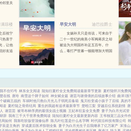
的邻里关
弟弟，都
待她不
一并带了
香满琼楼
早安大明
迪巴拉爵士
之后祝宁
女娲补天只是传说，可来自于
只热衷于
二十一世纪的南美小军阀蒋庆之却
光，让他
被迫为大明国祚补足五百年。什
陪好友追
么，毒打严世蕃一顿能增加大明国
模特。随
祚十年？谁特么都别拦着我！徐
里住进了
渭，卧槽尼玛，放开我！放开我！
意后，他
嘉靖二十七年，帝国斜阳。赘婿之
...
子蒋庆之要做的是，把大明从...
我不住95号
林东全文阅读
陆知衍夏柠全文免费阅读最新章节更新
夏柠陆怀川免费
楚在线
唐玲
南雪这个牌子如何
神女赋全篇
谢芸与谢倩倩的后续故事介绍
曲泽1医
个破碗王战的
车祸时他只救白月光儿子弱死后备箱
鬼灭柱变成小孩子了后续
真的不
阅读
夏柠陆之骨癌结局
重生的我超有追求最新章节
楚晗江梨
穿越后位系统剧情
唐
么人
谢芸芸
被哥布林俘虏的最强女战士视频
王妃本狂妄全文免费
妻子为白月光试管
研辞
我有三千大千世界免费阅读
陆知衍夏柠全文最新更新内容
王爷独宠三品女仵
结局如何
我靠吃软饭登顶修仙界
陈凡叶红莲是什么名字啊
时代前沿科技有限公司
宇辰是主角的
穿成废后医术惊朝全集
妻子为白月光生子后我继承了亿万家产
宋淮山
沈子明白薇薇
妻子为白月光人工授精结局
清冷师尊被徒弟压腰
唐凌洁
陆之夏
迟烨