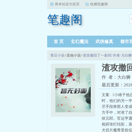
将本站设为首页
收藏笔趣阁
笔趣阁
首 页
玄幻魔法
武侠修真
都市
青豆小说
>其他小说>
渣攻撤回了一条BE 作者·大白狮
渣攻撤回
作 者：大白狮
最后更新：2026-0
文案:《小雄子他
时，他们的另一
尽手段将那人变
方手中，对准了自
状元郎。官运亨
相府张灯结彩，喜
犬切片魔尊受前