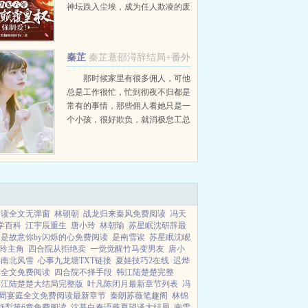
神坛跌入尘埃，成为任人欺凌的废
物。一朝宫变，昔日的战神将军重
生归来，弑兄夺位。这一夜，手中
的银月弯刀沾满了鲜血，萧胤却只
秦芷
秦芷薏邵浔辞结局+番外
是轻描淡写说了句别来无...
薏邵浔辞
那时候家里有很多佣人，可他
总是工作很忙，忙到彻夜不归都是
常有的事情，那些佣人看她只是一
个小孩，很好欺负，就消极怠工总
是偷偷不给她饭吃。后来他发现了
佣人的消极怠工，遣散了所有的佣
人，为了照顾她学会了做饭，一日
三餐，事无巨细。可现在，她...
阅读全文无弹窗
林朝朝
战龙归来秦风免费阅读
冯天
学百科
江宇辰重生
唐小玲
林朝瑜
苏星眠沈研辞最
是故意你by闪烁的心免费阅读
是南雪诶
苏星眠沈岘
玲主角
四合院从拒绝卖
一觉觉醒竹马变男友
唐小
南北风雪
心事九龙塘TXT链接
夏娃技巧2在线
迟烨
作全文免费阅读
四合院不择手段
韩江陆楚楚完整
韩江陆楚楚大结局完整版
叶凡陈闭月最新章节列表
冯
周宴庭全文免费阅读最新章节
秦朗苏薇笔趣阁
林锦
舒梨第6章免费阅读
沈慕白秦语薇夏望泽大结局
南雪