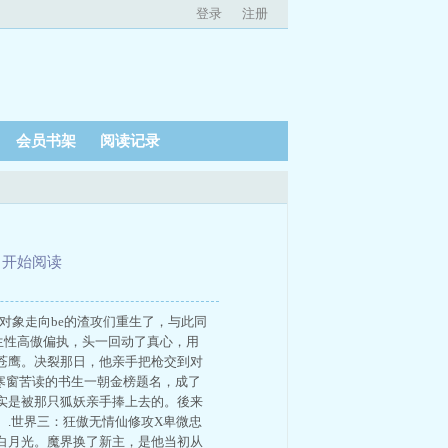
登录
注册
会员书架
阅读记录
、
开始阅读
对象走向be的渣攻们重生了，与此同
生性高傲偏执，头一回动了真心，用
苍鹰。决裂那日，他亲手把枪交到对
受寒窗苦读的书生一朝金榜题名，成了
实是被那只狐妖亲手捧上去的。後来
.世界三：狂傲无情仙修攻X卑微忠
白月光。魔界换了新主，是他当初从