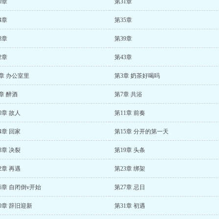
0章
第31章
4章
第35章
8章
第39章
2章
第43章
章 办公室里
第3章 奶茶好喝吗
章 醉酒
第7章 共浴
0章 故人
第11章 前奏
4章 回家
第15章 分开的第一天
8章 决裂
第19章 头条
2章 再遇
第23章 绑架
6章 自闭倒v开始
第27章 忌日
0章 辞旧迎新
第31章 初遇