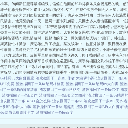
的小卒。传闻新任魔尊暴虐凶残，偏偏在他面前却乖得像条只会摇尾巴的狗。然
雄子他总是很任性》诺亚·尤利西斯这个名字，在整个虫族帝国无人不知。雄
，品性高洁身为尤利西斯家族唯一的雄子，他从不虐待雌虫，对待任何人都温柔
国民情虫。他觉醒的前一天，星网一度卡到崩溃，只因太多人发出匹配申请，想
那条帖子明晃晃挂在首页：“我宁愿做诺亚阁下的第一百零八房雌侍，也不想做
，锁着一只桀骜不驯，野性难消的雌虫。诺亚轻挑又恶劣地将他踩在脚下，故意
到神智昏聩丶意乱情迷时，捏起他的下巴，微笑甜美地诱哄：“跪下，叫雄主。”
阿斯莫德性格孤傲，厌恶雄虫到了极点。某次战争中，他意外被俘，数日後在狱
一件事情，竟是掳走了尤利西斯家族的雄子*阿斯莫德不是善类，小雄子被他掳
焚，想方设法营救。反叛军里的帝国间谍蛰伏许久，终于找到诺亚，暗中潜入想
。传闻中桀骜厌雄的反叛军首领半跪在诺亚脚边，亲手将项圈交到小雄子手中笨
了好不好？”-1.主攻1v1单元剧，HE2.有甜有虐，五五开3.极端控慎入4.
内容标签：幻想空间情有独钟破镜重圆重生正剧游川纪珩一句话简介：火葬场?
be结局by大白狮百度
渣攻撤回了一条BE 作者·大白狮书评
渣攻撤回了一条BE
条BE免费
渣攻撤回了一条be结局格格党
渣攻撤回了一条be结局by大白狮
渣攻
回了一条BE的背景故事
渣攻撤回了一条be格格党
渣攻撤回了一条beTXT
渣攻
读
渣攻撤回了一条BE 作
渣攻撤回了一条BE 全文阅读
渣攻撤回了一条be结局
渣攻撤回了一条BetXT会怎么样
渣攻撤回了一条be
渣攻撤回了一条BE 天 作
条BE 作者·大白狮
渣攻撤回了一条be 笔趣阁
渣攻撤回了一条BE(大白狮)在
条be结局免费阅读全文
渣攻撤回了一条be百度