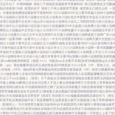
王忍不住了
叶烽和晓静
我有三千师姐苏辰最新章节更新时间
韩江陆楚楚全文无删
知识讲座第156讲
南雪的名字
我有三千死士最新章节更新
谢芸医生口碑怎么样
一
生
许曼陈澈免费阅读最新章节更新时间
023小说网
263中文
22看书
穿越小说
00小说网
号小说
福利小说
哥哥小说
雅尔文
瓜瓜小说
寒冰小说
红色文学
爱看文学
金瓜小说
3Q中文
冰雪小说
泼墨中文
全本小说
山河小说
冰冰小说
神话小说
九二书苑
四书库
六四小说
顶点
雨小说
中山小说
倍福小说
宝鼎小说
42小说
笔趣阁
263中文
盗墓小说
免费小说
19楼小说
网
风云小说
极品中文
车臣小说
八七书库
UPU小说网
笔趣子小说
乐趣小说
硝烟文学
君子
说
乐文小说
夏日小说
大文学
大语文
琪琪中文
日通小说网
无线小说网
速度小说网
广东小
画村
一起看书网
一起看书
七八小说
八一中文
91言情
爱言情
青豆小说网
天翼中文
悠悠小
纳兰小说
陛下看书
五五小说都
五五小说网
BL鲤鱼乡
老花生看书
007小说
大美书网
大美
学
万相书城
元宝看书
大美中文
铅笔小说
大学士
三六六小说网
未来小说网
一夜书库
麒麟
学
放松中文
最新小说
笔趣阁小说
你好小说网
纳兰小说网
纳兰小说网
爱上中文
小子小说
新书小说网
传奇中文
并读小说
八楼文学
青青中文
看书站
晨曦小说网
小说酒吧
牧龙师
笔
优质rou棒攻略系统
暗恋［校园 1vv1］
与狐说
rou文女配不容易[快穿]
幸瘾|校园np
文火煨
，nph）
香欲
魅魔养成记
碎玉成欢
喷泉|高NP
娇柔多汁|1vv1
盲冬（NP，替身上位，
生存游戏（NPH）
艳妇怀春
与男神被迫同居后
靡靡宫春深
纵情（NP）
快穿之睡遍男神(n
之大小姐的噩梦人生
每次快穿睁眼都在被PA
校园里的娇软美人
吹花嚼蕊
蹙蛾眉|古言
失贞
引
去三千rou文做路人（快穿）
天下谋妆|古言
满级绿茶穿成炮灰女配
穿成男主的炮灰
天晚上都被cha
醉酒之后
合欢功法害人不浅
入禽太深
艳嫁录
暗引力
穿进兽人世界被各种
效应
浪情
以婚为名
AV拍摄指南
快穿之睡了反派以后
伪装魔王与祭品勇者
屋檐下|校园
见
我
异常现象|婚后
远在天边
快穿之J液收集之旅
女配她只想被渣
燥雨|校园
强行侵占|骨科/
的白月光
顶级暴徒
应召男菩萨
【快穿】吃掉那只小白兔
酸甜|校园暗恋
课后补习（师生
邻居手机后
离婚后她不装了
就是要睡男主
这爱真恶心
极守夫德|甜宠
小兔子乖乖|青梅竹
（影视同人）勾引深情男主
极宠(兄妹骨科)
白羊|校园
漂亮少将O被军A灌满后
修仙修罗场
走
勾引闺蜜男友(NP)
末世玩物生存指南
月亮为证
城里侄女和乡下叔叔
除妖传|1vv1
碾碎芍
小野的YIN乱日记
撩动心弦|校园
她又娇又媚
将就|青梅竹马
离婚前一天和老公上床了
快