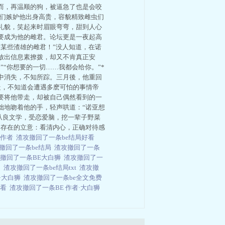
而，再温顺的狗，被逼急了也是会咬
虫们嫉妒他出身高贵，容貌精致雌虫们
礼貌，笑起来时眉眼弯弯，甜到人心
要成为他的雌君。论坛更是一夜起高
某些渣雄的雌君！”没人知道，在诺
放出信息素撩拨，却又不肯真正安
“你想要的一切……我都会给你。”*
中消失，不知所踪。三月後，他重回
走，不知道会遭遇多麽可怕的事情帝
要将他带走，却被自己偶然看到的一
拙地吻着他的手，轻声哄道：“诺亚想
渣攻从良文学，受恋爱脑，挖一辈子野菜
不存在的立意：看清内心，正确对待感
 作者
渣攻撤回了一条be结局好看
撤回了一条be结局
渣攻撤回了一条
撤回了一条BE大白狮
渣攻撤回了一
的
渣攻撤回了一条be结局txt
渣攻撤
者·大白狮
渣攻撤回了一条be全文免费
线看
渣攻撤回了一条BE 作者·大白狮