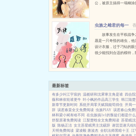
公，被原主搞得一塌糊涂
系，还有胡搅蛮缠的父母
让她十分头大。好在老天
薄，让她把前世的小超市
虫族之雌君的每一
过来。超市空间...
寸我都记得
故事发生在平权战争
愿是一只奇怪的雄虫，他
设计衣服，过于刁钻的眼
很少能找到合适的模特，
星时他发现了最合他意的
着相处时间变长，他的心
一只虫，认识到自己的心
就开始了行动。好友追星，祝
最新标签
有多少叫江宇宸的
温栀研和沈霁寒主角是谁
四合院
薇和林依轮谁更牛
叶小枫的作品高三学生
韩江陆楚
新章节更新时间
系统开局零天赋我能苟得住
开局一
辞
误惹春棠全文免费阅读
虫族PIAY
误惹春山免费
林和梁小斌有啥不同
在虫族搞1v1的叛徒们都是什
舒梨原著免费阅读
江梨楚晗全文免费阅读
苏星眠沈
版
陈杨正洁
女主苏星眠男主沈砚辞
谢芸芸谢凡锃
天明免费阅读
梁凌毅 唐浚杰
全职法师黑暗十王
江
棉和赵霖泽
许曼陈澈免费阅读全文无弹窗
曲泽华