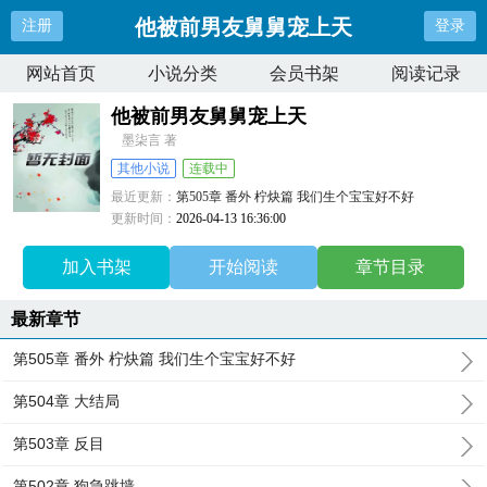
他被前男友舅舅宠上天
注册
登录
网站首页
小说分类
会员书架
阅读记录
他被前男友舅舅宠上天
墨柒言 著
其他小说
连载中
最近更新：
第505章 番外 柠炔篇 我们生个宝宝好不好
更新时间：
2026-04-13 16:36:00
加入书架
开始阅读
章节目录
最新章节
第505章 番外 柠炔篇 我们生个宝宝好不好
第504章 大结局
第503章 反目
第502章 狗急跳墙