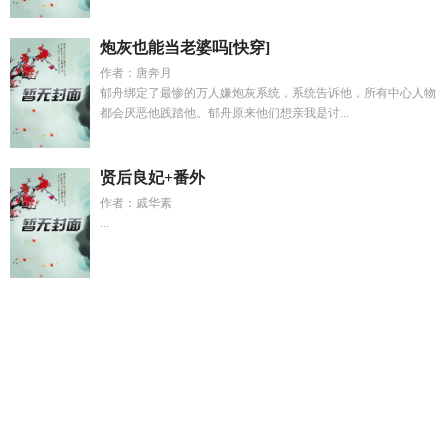
炮灰也能当老婆吗[快穿]
作者：唐奔月
郁舟绑定了最惨的万人嫌炮灰系统，系统告诉他，所有中心人物
都会厌恶他践踏他。郁舟原来他们想亲我是讨...
贤后良妃+番外
作者：戚华素
...
改修无情道后全宗门跪求我留下叶轻澜
主人我只跟着你走
刀
剑乱舞本丸刀装记事生命赞歌
惟愿时光
主人该你
萧卫
大佬
抽卡吗TXT
这个Alpha他是绿茶味的 腿毛少女百度
开盲盒高
情商发朋友圈
我有亿点点房产不过分吧 txt
主人只剩你了漫画
免费阅读
沈青青是谁
剑仙小师弟合雪在线阅读
唐代萧俛
重
生九零嫁糙汉团长
我阳光灿烂的日子在线完整免费观看
吴青
全集免费阅读
处女高中生变成娃
刀剑NPH失忆接手新本丸
大