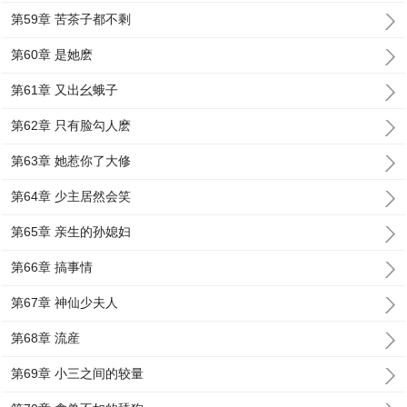
第59章 苦茶子都不剩
第60章 是她麽
第61章 又出幺蛾子
第62章 只有脸勾人麽
第63章 她惹你了大修
第64章 少主居然会笑
第65章 亲生的孙媳妇
第66章 搞事情
第67章 神仙少夫人
第68章 流産
第69章 小三之间的较量