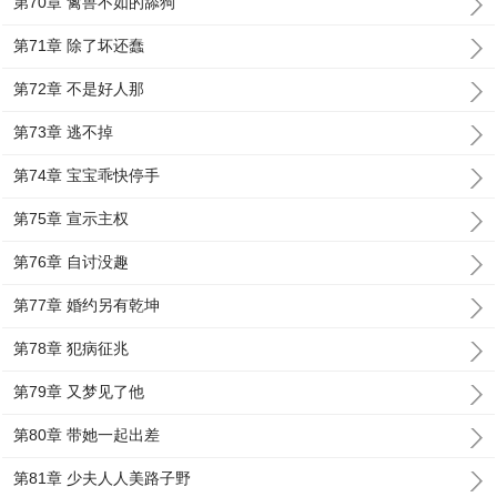
第70章 禽兽不如的舔狗
第71章 除了坏还蠢
第72章 不是好人那
第73章 逃不掉
第74章 宝宝乖快停手
第75章 宣示主权
第76章 自讨没趣
第77章 婚约另有乾坤
第78章 犯病征兆
第79章 又梦见了他
第80章 带她一起出差
第81章 少夫人人美路子野