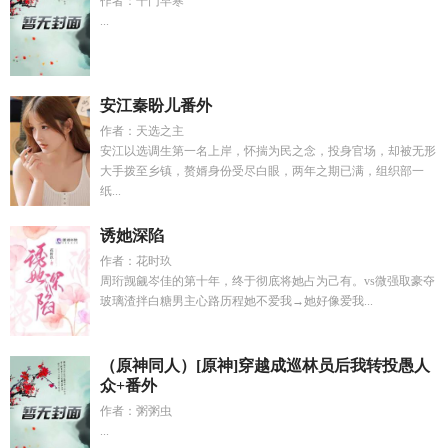
作者：千门早寒
...
安江秦盼儿番外
作者：天选之主
安江以选调生第一名上岸，怀揣为民之念，投身官场，却被无形
大手拨至乡镇，赘婿身份受尽白眼，两年之期已满，组织部一
纸...
诱她深陷
作者：花时玖
周珩觊觎岑佳的第十年，终于彻底将她占为己有。vs微强取豪夺
玻璃渣拌白糖男主心路历程她不爱我→她好像爱我...
（原神同人）[原神]穿越成巡林员后我转投愚人
众+番外
作者：粥粥虫
...