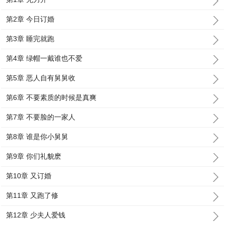
第2章 今日订婚
第3章 睡完就跑
第4章 绿帽一戴谁也不爱
第5章 恶人自有舅舅收
第6章 不要素质的时候是真爽
第7章 不要脸的一家人
第8章 谁是你小舅舅
第9章 你们礼貌麽
第10章 又订婚
第11章 又跑了修
第12章 少夫人爱钱