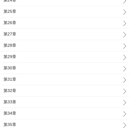
第24章
第25章
第26章
第27章
第28章
第29章
第30章
第31章
第32章
第33章
第34章
第35章