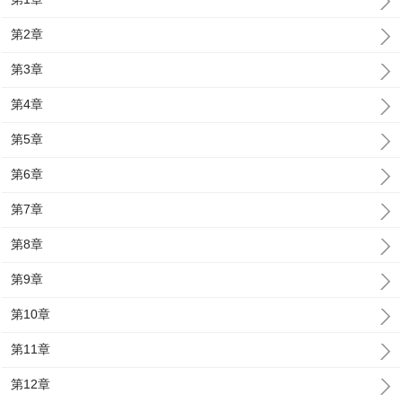
第2章
第3章
第4章
第5章
第6章
第7章
第8章
第9章
第10章
第11章
第12章