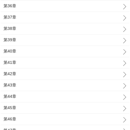
第36章
第37章
第38章
第39章
第40章
第41章
第42章
第43章
第44章
第45章
第46章