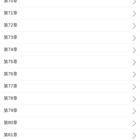
第70章
第71章
第72章
第73章
第74章
第75章
第76章
第77章
第78章
第79章
第80章
第81章