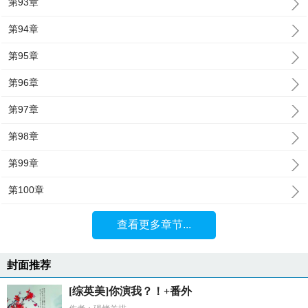
第93章
第94章
第95章
第96章
第97章
第98章
第99章
第100章
查看更多章节...
封面推荐
[综英美]你演我？！+番外