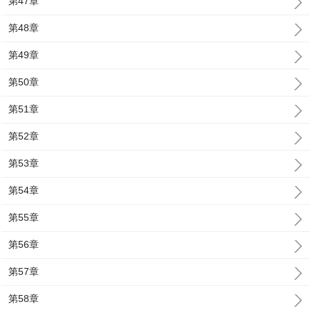
第47章
第48章
第49章
第50章
第51章
第52章
第53章
第54章
第55章
第56章
第57章
第58章