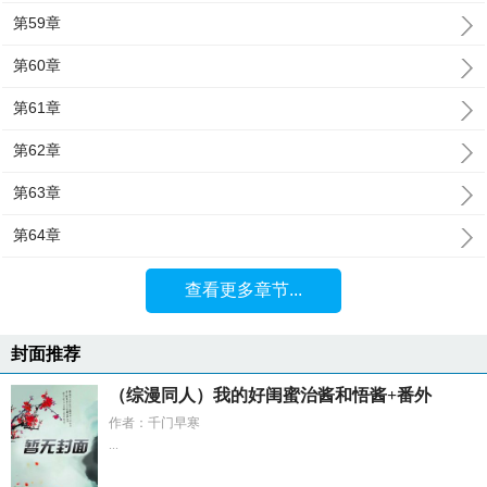
第59章
第60章
第61章
第62章
第63章
第64章
查看更多章节...
封面推荐
（综漫同人）我的好闺蜜治酱和悟酱+番外
作者：千门早寒
...