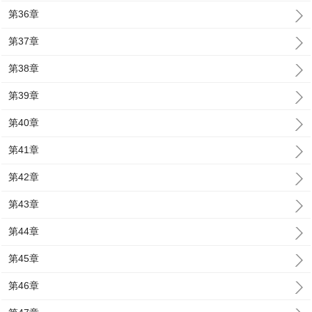
第36章
第37章
第38章
第39章
第40章
第41章
第42章
第43章
第44章
第45章
第46章