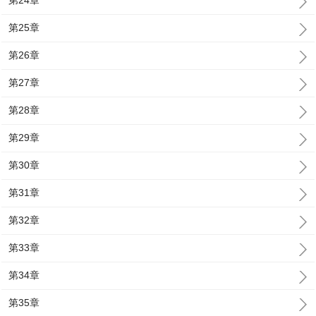
第24章
第25章
第26章
第27章
第28章
第29章
第30章
第31章
第32章
第33章
第34章
第35章