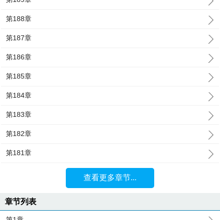
第188章
第187章
第186章
第185章
第184章
第183章
第182章
第181章
查看更多章节...
章节列表
第1章