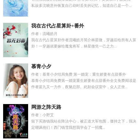
私设多沈晓意外恢复自己幼时丢失的记忆，知道自己是一个...
我在古代占星算卦+番外
作者：流曦皓月
我在古代占星算卦作者流曦皓月简介林星微，穿越后给所有人算
卦！一穿越就要嫁给魔鬼将军，林星微凭一己之力...
慕青小夕
作者：慕青小夕结局免费 第一婚宠：重生娇妻有点甜番外
慕青小夕结局免费第一婚宠重生娇妻有点甜番外全文免费阅读是
作者蓝九又一力作，夜魅总部。此刻会议室中，众人正坐...
网游之阵天路
作者：小野艾
留下买路钱我站在阵法中心，被正道大军包围，僵持之下，我决
定嘲讽他们！西门钱雪我想我学会了一招魔...