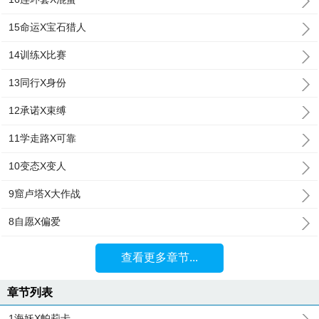
15命运X宝石猎人
14训练X比赛
13同行X身份
12承诺X束缚
11学走路X可靠
10变态X变人
9窟卢塔X大作战
8自愿X偏爱
查看更多章节...
章节列表
1海妖X帕莉卡