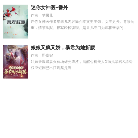
迷你女神医+番外
作者：苹果儿
迷你女神医作者苹果儿内容简介本文男主强，女主更强。背景沉
重，情节幽默。描写轻松诙谐。是果儿专门为即将来临的...
娘娘又疯又娇，暴君为她折腰
作者：熙贵妃
姐妹替嫁追妻火葬场雄竞虐渣，清醒心机美人X疯批暴君X清冷
权臣短剧已出江晚棠是当...
程澈江亦
惊悚无限流十大巅峰之作
惊悚无限流一口气看完免
费无弹
日月凌空 简谱
光影沉浮1v1by言白
梧桐树下最经典10
句话
马甲藏的深
惊悚无限流一口气看完
男主顾霆琛女主林微
微
换嫁东宫我成太子心尖宠短剧合集免费观看
九零之香江神
算格格党
九零香江算命日常
脑叶公司血魔
孟修伊
脑叶公司
wiki血雾
惊悚直播全本无删减笔趣阁
重生1977小山村从知青
开始的
沈知意顾霆深结局
梧桐树下你和我下一句怎么说
谈何
容易怎么对应下一句
谈何容易全文免费阅读
九零香江算命日