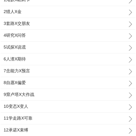
2猎人X金
3套路X交朋友
4研究X问答
5试探X说谎
6人渣X期待
7念能力X预言
8自愿X偏爱
9窟卢塔X大作战
10变态X变人
11学走路X可靠
12承诺X束缚