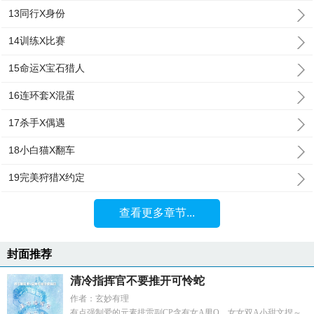
13同行X身份
14训练X比赛
15命运X宝石猎人
16连环套X混蛋
17杀手X偶遇
18小白猫X翻车
19完美狩猎X约定
查看更多章节...
封面推荐
清冷指挥官不要推开可怜蛇
作者：玄妙有理
有点强制爱的元素排雷副CP含有女A男O，女女双A小甜文捏～