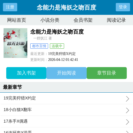
念能力是海妖之吻百度
注册
登录
网站首页
小说分类
会员书架
阅读记录
念能力是海妖之吻百度
一艃抚江 著
都市言情
连载中
最近更新：
19完美狩猎X约定
更新时间：
2026-04-12 01:42:41
加入书架
开始阅读
章节目录
最新章节
19完美狩猎X约定
18小白猫X翻车
17杀手X偶遇
16连环套X混蛋