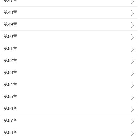
第47章
第48章
第49章
第50章
第51章
第52章
第53章
第54章
第55章
第56章
第57章
第58章