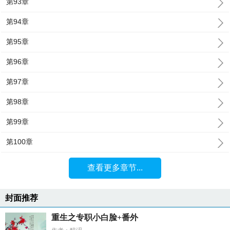
第93章
第94章
第95章
第96章
第97章
第98章
第99章
第100章
查看更多章节...
封面推荐
重生之专职小白脸+番外