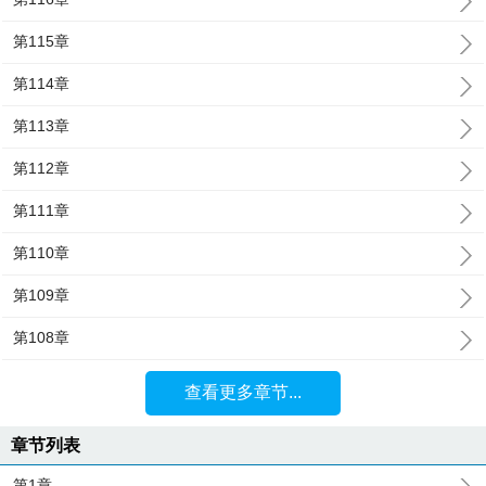
第115章
第114章
第113章
第112章
第111章
第110章
第109章
第108章
查看更多章节...
章节列表
第1章