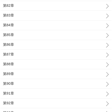
第82章
第83章
第84章
第85章
第86章
第87章
第88章
第89章
第90章
第91章
第92章