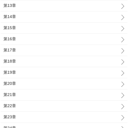
第13章
第14章
第15章
第16章
第17章
第18章
第19章
第20章
第21章
第22章
第23章