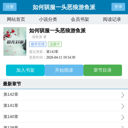
如何驯服一头恶狼游鱼派
注册
登录
网站首页
小说分类
会员书架
阅读记录
如何驯服一头恶狼游鱼派
游鱼派 著
都市言情
连载中
最近更新：
第142章
更新时间：
2026-04-11 19:14:39
加入书架
开始阅读
章节目录
最新章节
第142章
第141章
第140章
第139章