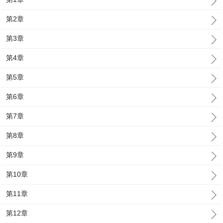
第2章
第3章
第4章
第5章
第6章
第7章
第8章
第9章
第10章
第11章
第12章