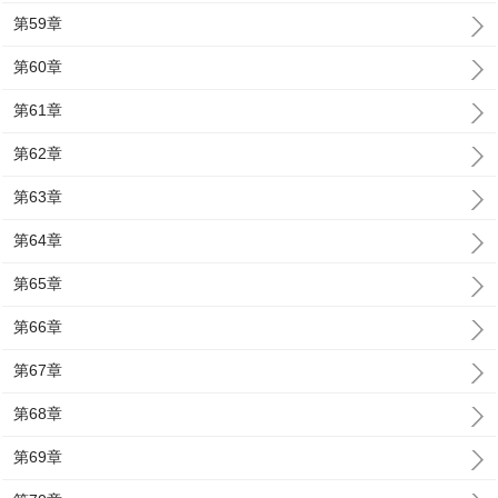
第59章
第60章
第61章
第62章
第63章
第64章
第65章
第66章
第67章
第68章
第69章