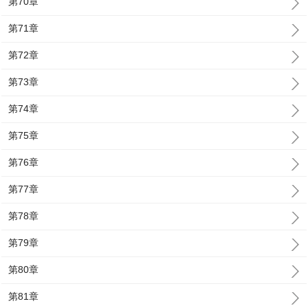
第70章
第71章
第72章
第73章
第74章
第75章
第76章
第77章
第78章
第79章
第80章
第81章