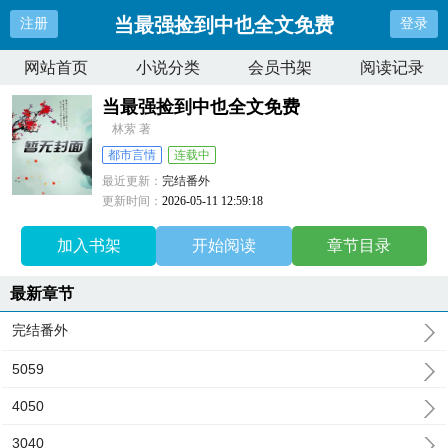
当最强捡到中也全文免费
注册
登录
网站首页
小说分类
会员书架
阅读记录
当最强捡到中也全文免费
林萦 著
都市言情
连载中
最近更新：
完结番外
更新时间：
2026-05-11 12:59:18
加入书架
开始阅读
章节目录
最新章节
完结番外
5059
4050
3040