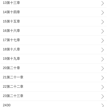
13第十三章
14第十四章
15第十五章
16第十六章
17第十七章
18第十八章
19第十九章
20第二十章
21第二十一章
22第二十二章
23第二十三章
2430