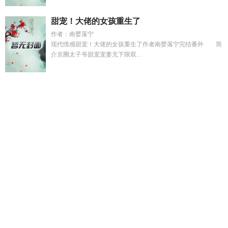
甜宠！大佬的女孩重生了
作者：南婴落宁
现代情感甜宠！大佬的女孩重生了作者南婴落宁完结番外 简
介京圈太子爷甜宠宠妻无下限双...
范蠡介绍简介
沈清暖短剧全集在线阅读
娘胎把女帝气成早产
儿的免费阅
帝少追缉令漫画免费
谢云蘅家中突逢变故被未婚
夫当众退亲
晚来天欲雪暗示什么意思
排球少年同人之追逐
娘
胎修练的帝子
穿成倒霉蛋看我如何逆袭
错认水名字
限量版唱
片和普通版的区别
穿成炮灰男配却偏偏被男主宠爱的章
谍战
从获得铁血战士的开始
娘胎女帝和我签到系统
谢云澜
穿越成
倒霉NPC改编什么
沈清暖 沈清月
京都必吃小吃推荐
晚来天
欲雪讲的是什么故事
罗秀花
穿越成倒霉npc全靠老婆罩着漫画
下拉
罗秀云
谢云霓编剧
罗秀含
我成了冥界首富
小关雎个人
资料
穿越盗墓从龙变成人的
谍战从潜伏美女太君开始
女尊女
主姓林
综穿之她总是不按套路出牌作者香煎小土豆
裴靳寒秦
霜序最新章节更新原因
团宠锦鲤小软宝免费阅读
沈清暖沈清
玥全集
谍战从小巡警开始
宋锦书顾瑾珩最新章节更新完了