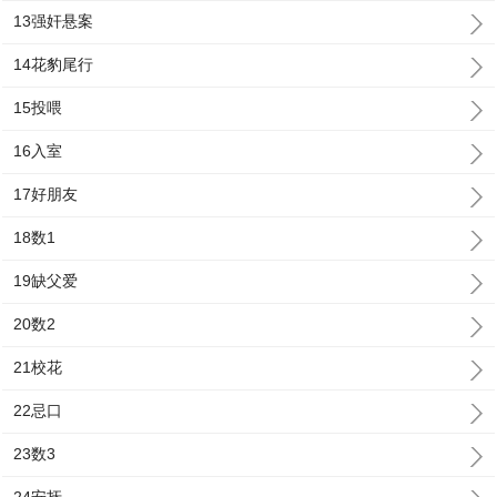
13强奸悬案
14花豹尾行
15投喂
16入室
17好朋友
18数1
19缺父爱
20数2
21校花
22忌口
23数3