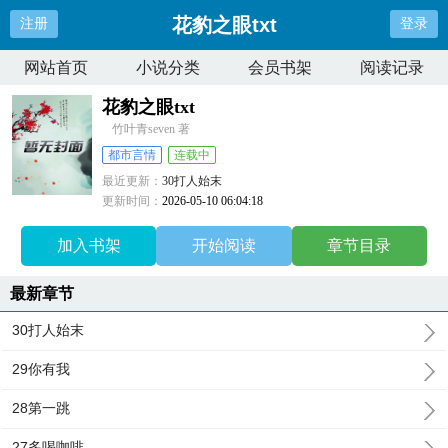
花豹之眼txt
注册
登录
网站首页
小说分类
会员书架
阅读记录
花豹之眼txt
竹叶青seven 著
都市言情
连载中
最近更新：
30打人始末
更新时间：
2026-05-10 06:04:18
加入书架
开始阅读
章节目录
最新章节
30打人始末
29你有我
28第一跳
27多喝咖啡