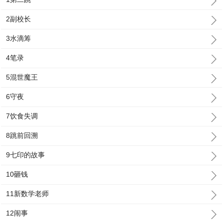
2副校长
3水滴筹
4笔录
5混世魔王
6守夜
7饮食失调
8跳前回溯
9七印的故事
10砸钱
11新数学老师
12闹事