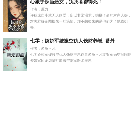
心狠手辣当恶女，负我者都得死！
作者：愿力
许秋凉自小就无人疼爱，所以非常渴求，她拼了命的对家人好，
对夫君好企图换来一丝温情。却不想换来的是他们为了她嫡姐
每...
七零：娇娇军嫂搬空仇人钱财养崽+番外
作者：谈兔不凡
七零娇娇军嫂搬空仇人钱财养崽作者谈兔不凡文案军婚空间囤物
资娘家团宠虐渣打脸搬空随军医术养崽...
婚后动人 百度
地府无常但穿进番外txt210
星空之吻约会
林雾
傅司衍
第十三音骨科免费阅读全文最新
我靠马甲拯救世界
白
月光顶级养成指南by
白月光顶级饲养指南免费阅读
宋然林昭
短剧
一眼心动的他
与权臣同行了
白月光娇养日常重生
富婆
重金求子开局赚他一百万里的白天是坏的吗
黑皮受在线阅
读
林然被宋洋杀
寒门青云路免费阅读
万人迷今天也在修罗场
里挣扎雪刀
垂钓万界从神墓
祁聿南眠全文免费阅读
第十三
种
第十三遍
宝贝别讨打
漂亮beta卷入军校修罗场 百度
宝贝
别讨打免费阅读
全能战神她在爽文里兴风作浪 十八夜
这个师