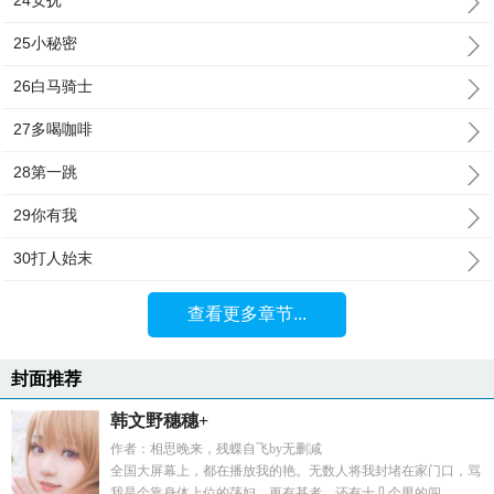
24安抚
25小秘密
26白马骑士
27多喝咖啡
28第一跳
29你有我
30打人始末
查看更多章节...
封面推荐
韩文野穗穗+
作者：相思晚来，残蝶自飞by无删减
全国大屏幕上，都在播放我的艳。无数人将我封堵在家门口，骂
我是个靠身体上位的荡妇。更有甚者，还有十几个男的闯...