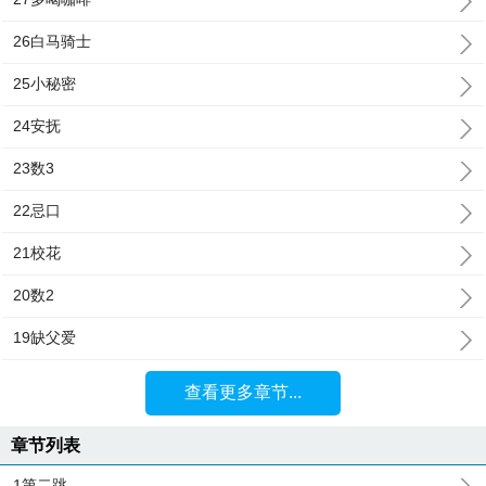
26白马骑士
25小秘密
24安抚
23数3
22忌口
21校花
20数2
19缺父爱
查看更多章节...
章节列表
1第二跳