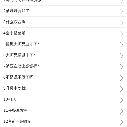
2被哥哥调戏了
3什么东西啊
4金手指登场
5撞见大师兄自渎了h
6大师兄插进来了h
7被压在墙上狠狠操h
8不是说不做了吗h
9升级中勿扰
10初见
11任务派发中
12考前一炮微h