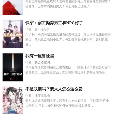
邮箱里神秘的黑色玫瑰！没有署名的照片上却有着熟悉的字体！
那是属于三年前消失的男人！可他分明已经死了！！！...
快穿：宿主抛弃男主和NPC好了
作者：养不活绿萝
为了买下系统商城里最美最贵的男神娃娃，苏已拼命做任务攒贡
献点，专挑收益高的小世界，每次都拿着炮灰剧本，去到男主
身...
我有一座冒险屋
作者：我会修空调
本作品简体实体书由次元书馆出版 陈歌继承了失踪父母留下
的冒险屋，无奈生意萧条，直到整理冒险屋时意外发现的手...
不是联姻吗？裴大人怎么这么爱
作者：油炸冰激凌
姜时愿追逐沈律初十年，却在十八岁生辰那日，得到四个字‘令
人作呕’。于是，令沈律初作呕的姜时愿转头答应...