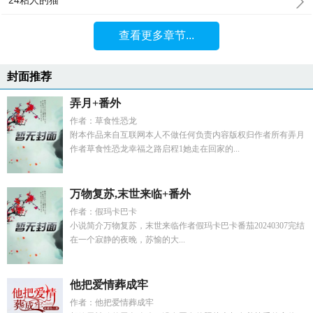
24粘人的猫
查看更多章节...
封面推荐
弄月+番外
作者：草食性恐龙
附本作品来自互联网本人不做任何负责内容版权归作者所有弄月
作者草食性恐龙幸福之路启程1她走在回家的...
万物复苏,末世来临+番外
作者：假玛卡巴卡
小说简介万物复苏，末世来临作者假玛卡巴卡番茄20240307完结
在一个寂静的夜晚，苏愉的大...
他把爱情葬成牢
作者：他把爱情葬成牢