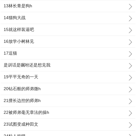
13林长青是狗h
14猫狗大战
15就这样装逼吧
16放学小树林见
17逗猫
是训话是嘱咐还是想见我
19平平无奇的一天
20钻石般的师弟微h
21擅长边控的师弟h
22被师弟毫无章法的操h
23试图变成种田文