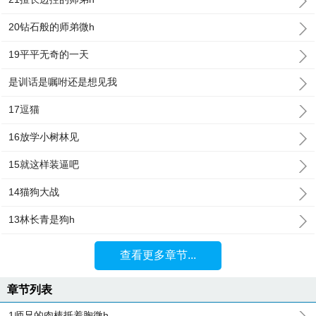
20钻石般的师弟微h
19平平无奇的一天
是训话是嘱咐还是想见我
17逗猫
16放学小树林见
15就这样装逼吧
14猫狗大战
13林长青是狗h
查看更多章节...
章节列表
1师兄的肉棒抵着胸微h