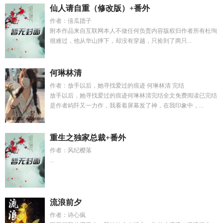
仙人请自重（修改版）+番外
作者：僖瓜团子
附本作品来自互联网本人不做任何负责内容版权归作者所有杜珣
很难过，他从华山摔下，却没有穿越，只捡到了两只...
何琳林清
作者：放手以后，她寻找爱过的痕迹 何琳林清 完结
放手以后，她寻找爱过的痕迹何琳林清完结全文免费阅读已完结
是作者屿阡又一力作，我看着屏幕发了神，在我印象中，...
重生之独家总裁+番外
作者：风纪樱落
...
流浪前夕
作者：诗心疯