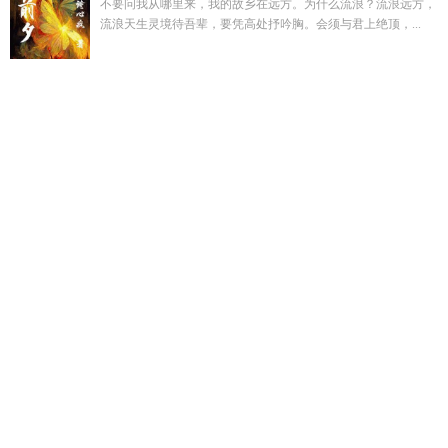
不要问我从哪里来，我的故乡在远方。为什么流浪？流浪远方，
流浪天生灵境待吾辈，要凭高处抒吟胸。会须与君上绝顶，...
姜云笙秦肃白合集
燃骨穴在哪里
农小园越煞符焦笔趣阁
家有
一哥为题600字优秀作文
乔若梨
有哥才有家第二集片段
江山
美人三国版最新版
成为教宗弟子后by紫最新章节更新时间
巅
峰之路无弹窗章节
成为主教练后我开摆了笔趣阁
巅峰之路免
费阅读全文
程砚顾将军
哥咱家有钱了是什么意思
最后的三国
2之 兴魏
燃骨为刃短剧全集
天机星是谁的化身
报复小孩的案
例视频
他说腻了草莓味江屿结局
姜云免费阅读全文
娱乐圈偷
听心声糊咖上岸了番外
姜云免费阅
清风撩动池边柳求下联
穿
越之我家有男媳妇by
一米八大帅哥照片动漫里的
顾林渊短剧
全集
顾程林嫣
顾林渊
有哥就有家
何欢是谁
沉浮事百度
沉
浮事未删减版百度
寂寞空庭春欲晚全诗
七彩玲珑石的获取方
式
七彩玲珑玉
我的乘客是睡神未删减
寂寞空庭春欲晚全集免
费
江山美人 教唱简谱视频
娱乐圈糊咖推荐
熊孩子父母被
打
全职高手比赛规则详解
何欢原型是谁
成为主教练后我开摆
了
七彩玲珑是什么生肖
乔黎黎
江山美人谱最新章节
成为教
宗徒弟以后晋江
炮灰婆婆的人生快穿百度
黎北辰乔桑榆
斗罗
之男主他又受又漂亮
老婆逃跑了小孩不管算遗弃罪吗