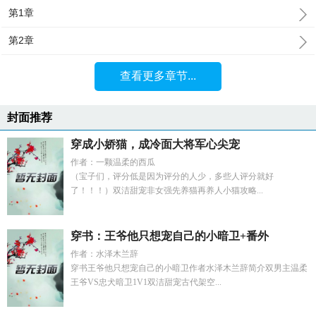
第1章
第2章
查看更多章节...
封面推荐
穿成小娇猫，成冷面大将军心尖宠
作者：一颗温柔的西瓜
（宝子们，评分低是因为评分的人少，多些人评分就好
了！！！）双洁甜宠非女强先养猫再养人小猫攻略...
穿书：王爷他只想宠自己的小暗卫+番外
作者：水泽木兰辞
穿书王爷他只想宠自己的小暗卫作者水泽木兰辞简介双男主温柔
王爷VS忠犬暗卫1V1双洁甜宠古代架空...