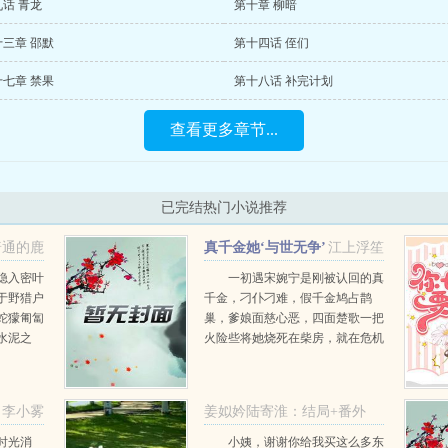
话 青龙
第十章 柳暗
三章 邵默
第十四话 侄们
七章 禁果
第十八话 补完计划
查看更多章节...
已完结热门小说推荐
普通的鹿
真千金她‘与世无争’
江上浮笙
隐入密叶
一初遇宋婉宁是刚被认回的真
于野猎户
千金，刁仆刁难，假千金鸠占鹊
蛇獴匍匐
巢，爹娘面慈心恶，四面楚歌一把
水泥之
火险些将她烧死在柴房，就在危机
破案，副
时刻李诚儒手持长枪破门而入，枪
...
杆挑起她的身体，同时也让宋婉宁
心跳不已。谁知第二次再遇宋婉...
李小雾
姜姒妗陆寄淮：结局+番外
+完结
时光消
小姨，谢谢你给我买这么多东