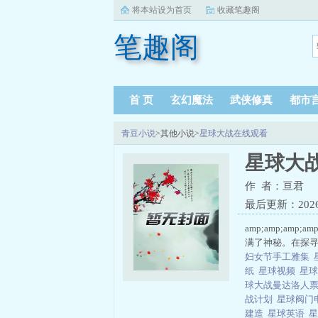
将本站设为首页
收藏笔趣阁
笔趣阁
首 页
玄幻魔法
武侠修真
都市
青豆小说
>其他小说>
星球大战在线观看
星球大
作 者：亘君
最后更新：2026-0
amp;amp;amp
满了神秘。在探寻
妇女节手工雅集
纸
星球视频
星球
球大战曼达洛人票
战计划
星球阀门
建造
星球英语