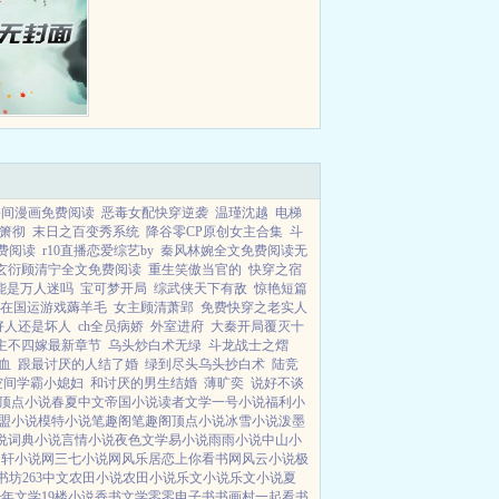
播间漫画免费阅读
恶毒女配快穿逆袭
温瑾沈越
电梯
箫彻
末日之百变秀系统
降谷零CP原创女主合集
斗
免费阅读
r10直播恋爱综艺by
秦风林婉全文免费阅读无
玄衍顾清宁全文免费阅读
重生笑傲当官的
快穿之宿
能是万人迷吗
宝可梦开局
综武侠天下有敌
惊艳短篇
在国运游戏薅羊毛
女主顾清萧郢
免费快穿之老实人
好人还是坏人
ch全员病娇
外室进府
大秦开局覆灭十
主不四嫁最新章节
乌头炒白术无绿
斗龙战士之熠
血
跟最讨厌的人结了婚
绿到尽头乌头抄白术
陆竞
空间学霸小媳妇
和讨厌的男生结婚
薄旷奕
说好不谈
顶点小说
春夏中文
帝国小说
读者文学
一号小说
福利小
盟小说
模特小说
笔趣阁
笔趣阁
顶点小说
冰雪小说
泼墨
说
词典小说
言情小说
夜色文学
易小说
雨雨小说
中山小
月轩小说网
三七小说网
风乐居
恋上你看书网
风云小说
极
书坊
263中文
农田小说
农田小说
乐文小说
乐文小说
夏
少年文学
19楼小说
香书文学
零零电子书
书画村
一起看书