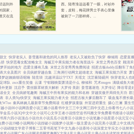
经远到外
西。陆寄淮远远看了一眼，衬衫外
姜姒妗陆寄淮
的国家，
套，皮鞋，梅花牌男士手表心里像
湮灭在流
被刺了一刀那样疼。...
万年人类
分崩离
外的星
..
甜文
快穿老实人
姜雪蕙和谢危的同人推荐
老实人又被欺负了快穿
柳倾雨
恋爱直
吕骄
快穿恶毒女配攻略女主
海贼王中果实能力者在海里战斗
末世之秀色百变
顾清禾
 梦开始的地方
恋爱主播有几集
末世之百变秀秀免费阅读
招惹古板duddy后翻车了
表大全及图片
全员病娇穿越合集
三角洲行动网文超雄老太
海贼王果实能力开发
萧
楼梦赵姨娘细语呢喃
陆竞琰
沈越泽温以宁TXT
关瑶文
沈芷蘅陆砚州
快穿老实人也
足球队
zxcs重生笑傲
云潇
宁郁顾映梨萧清是什么
柳倾和
咒术mugen
满级咸鱼大佬
番外更新
沈启予
蕾丝眼罩材质大解析
大罗传 美剧
姜雪蕙谢危
大罗传记
降谷零是
读全文
全员病娇笔趣阁
海贼王中所有果实的能力和名称
穿越笑傲开局得先天功
郡
表
非人类Np快穿文
海贼王果实能力者大全
招惹古板大爹后翻车了
吸血鬼不擅长吸
W7oo
秦风林婉儿最新章节免费阅读
红楼梦孩童版
外室进府重生
摄心兰澜
重生
穿越小说
00小说网
吾爱小说
三藏小说
看书中文
三三中文网
三四中文
恋上你看书
七八小说
学
金瓜小说
3Q中文
中文小说
可心文学
王者小说
悟空追书
玛雅文学
免费看书
搜读小说
联
书库
六四小说
顶点小说
功夫小说
瓜瓜小说
青豆小说
骑士小说
笔趣小说
星星小说
元宝小
免费小说
19楼小说
网阅小说
捏破小说
随梦小说
第一版主
爱去小说
完美小说
爱上中文
残
小说
硝烟文学
君子博客
二五零书苑
笔下中文
九曲小说
香玲小说
深度文学
乐文小说
努努
速度小说网
广东小说网
读书网
笔趣阁V
文学A
富士康小说
富士康小说
去读笔
技术阅读