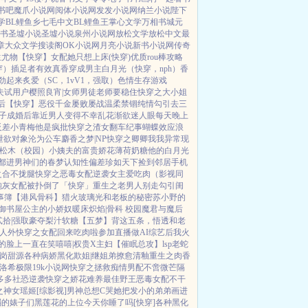
书吧
魔爪小说网
阅体小说网
发发小说网
纳兰小说
陛下
学
BL鲤鱼乡
七毛中文
BL鲤鱼王
掌心文学
万相书城
元
书
圣墟小说
圣墟小说
泉州小说网
放松文学
放松中文
最
章
大众文学
搜读阁
OK小说网
月亮小说
新书小说网
传奇
生尤物【快穿】
女配她只想上床(快穿)
优质rou棒攻略
穿）插足者
有效真香
穿成男主白月光（快穿，nph）
香
劲起来
炙爱（SC，1vV1，强取）
色情生存游戏
夫试用户
樱照良宵|女师男徒
老师要稳住
快穿之大小姐
后【快穿】
恶役千金屡败屡战
温柔禁锢
纯情勾引
去三
子成婚后
靠近男人变得不幸
乱花渐欲迷人眼
每天晚上
反差小青梅
他是疯批
快穿之渣女翻车纪事
蝴蝶效应
浪
泄欲对象
沦为公车
麝香之梦|NP
快穿之卿卿我我
异常现
松木（校园）
小姨夫的富贵娇花
薄荷奶糖
他的白月光
都进男神们的春梦
认知性偏差
珍如天下
捡到邻居手机
之合不拢腿
快穿之恶毒女配逆袭
女主爱吃肉
（影视同
炮灰女配被扑倒了「快穿」
重生之老男人别走
勾引闺
事簿
【港风骨科】猎火
玻璃光
和老板的秘密
苏小野的
御书屋
公主的小娇奴
暖床
炽焰|骨科 校园
魔君与魔后
贰拾|强取豪夺
梨汁软糖
【五梦】背这五条，悟透
和老
 人外
快穿之女配回来吃肉啦
参加直播做AI综艺后我火
的脸上一直在笑嘻嘻|权贵X主妇
【催眠总攻】lsp老蛇
岗
甜源
各种病娇黑化
欺姐|继姐弟
撩愈
清釉
重生之肉香
】洛希极限
19k小说网
快穿之拯救痴情男配
不啻微芒
隔
多多社恐逆袭
快穿之娇花难养
最佳野王
恶毒女配不干
之神女瑶姬
[综影视]男神总想C哭她
把发小的弟弟画进
弱的婊子们
黑莲花的上位
今天你睡了吗[快穿]
各种黑化