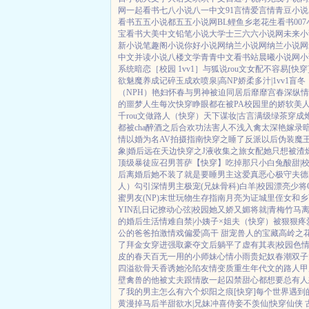
网
一起看书
七八小说
八一中文
91言情
爱言情
青豆小说
看书
五五小说都
五五小说网
BL鲤鱼乡
老花生看书
00
宝看书
大美中文
铅笔小说
大学士
三六六小说网
未来小
新小说
笔趣阁小说
你好小说网
纳兰小说网
纳兰小说网
中文
并读小说
八楼文学
青青中文
看书站
晨曦小说网
小
系统
暗恋［校园 1vv1］
与狐说
rou文女配不容易[快穿
欲
魅魔养成记
碎玉成欢
喷泉|高NP
娇柔多汁|1vv1
盲冬
（NPH）
艳妇怀春
与男神被迫同居后
靡靡宫春深
纵情
的噩梦人生
每次快穿睁眼都在被PA
校园里的娇软美
千rou文做路人（快穿）
天下谋妆|古言
满级绿茶穿成
都被cha
醉酒之后
合欢功法害人不浅
入禽太深
艳嫁录
情
以婚为名
AV拍摄指南
快穿之睡了反派以后
伪装魔
象|婚后
远在天边
快穿之J液收集之旅
女配她只想被渣
顶级暴徒
应召男菩萨
【快穿】吃掉那只小白兔
酸甜|
后
离婚后她不装了
就是要睡男主
这爱真恶心
极守夫德
人）勾引深情男主
极宠(兄妹骨科)
白羊|校园
漂亮少将
蜜男友(NP)
末世玩物生存指南
月亮为证
城里侄女和乡
YIN乱日记
撩动心弦|校园
她又娇又媚
将就|青梅竹马
的婚后生活
情难自禁|小姨子×姐夫
（快穿）被狠狠疼
公的爸爸拍激情戏
偏爱|高干 甜宠
兽人的宝藏
高岭之花
了
拜金女穿进强取豪夺文后躺平了
虚有其表|校园
色
皮的春天
百无一用的小师妹
心情小雨
贵妃奴
春潮
双子
四溢
欲骨天香
诱她沦陷
友情变质
重生年代文的路人甲
壁禽兽的他
被丈夫跟情敌一起囚禁
甜心都想要
总有人
了
我的男主怎么有六个
炽阳之痕
[快穿]每个世界遇
黄漫掉马后
半甜欲水|兄妹
冲喜侍妾
不羡仙|快穿仙侠 