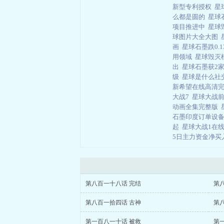
新型专利授权
星
么都是圆的
星球
项目推进中
星球
球图片大全大图
画
星球石墨跌0.
用领域
星球毁灭
出
星球石墨获2
级
星球是什么社
新希望在线高清
大战7
星球大战
动画全集完整版
石墨印度订单设
起
星球大战1在
5日主力资金净
第八百一十八话 完结
第
第八百一拾四话 古神
第
第一百八一十话 被救
第