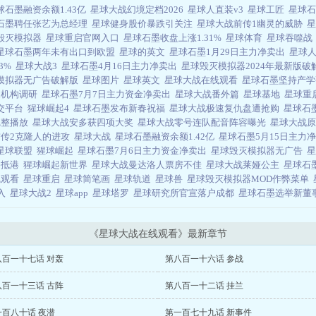
球石墨融资余额1.43亿
星球大战幻境定档2026
星球人直装v3
星球工匠
星球
石墨聘任张艺为总经理
星球健身股价暴跌引关注
星球大战前传1幽灵的威胁
毁灭模拟器
星球重启官网入口
星球石墨收盘上涨1.31%
星球体育
星球吞噬
星球石墨两年未有出口到欧盟
星球的英文
星球石墨1月29日主力净卖出
星球人
13%
星球大战3
星球石墨4月16日主力净卖出
星球毁灭模拟器2024年最新版
模拟器无广告破解版
星球图片
星球英文
星球大战在线观看
星球石墨坚持产
家机构调研
星球石墨7月7日主力资金净卖出
星球大战番外篇
星球基地
星球重
交平台
猩球崛起4
星球石墨发布新春祝福
星球大战极速复仇盘遭抢购
星球石
完整播放
星球大战安多获四项大奖
星球大战零号连队配音阵容曝光
星球大战
前传2克隆人的进攻
星球大战
星球石墨融资余额1.42亿
星球石墨5月15日主力
星球联盟
猩球崛起
星球石墨7月6日主力资金净卖出
星球毁灭模拟器无广告
星
备抵港
猩球崛起新世界
星球大战曼达洛人票房不佳
星球大战莱娅公主
星球石
线观看
星球重启
星球简笔画
星球轨道
星球兽
星球毁灭模拟器MOD作弊菜单
买入
星球大战2
星球app
星球塔罗
星球研究所官宣落户成都
星球石墨选举新董
《星球大战在线观看》最新章节
八百一十七话 对轰
第八百一十六话 参战
八百一十三话 古阵
第八百一十二话 挂兰
一百八十话 夜潜
第一百七十九话 新事件