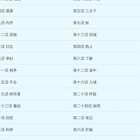
话 遇袭
第五话 三太子
话 内丹
第九话 妖
二话 异能
第十三话 回城
话 日志
第四话 熟人
话 孕妇
第八话 了解
一话 相争
第十二话 庙中
五话 不合
第十六话 入城
十九话 研究署
第二十话 怀疑
二十三话 鏖战
第二十四话 崩埋
话 回想
第二话 笔记
话 药师
第六话 拦截