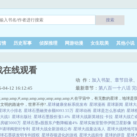
搜索
言情
历史军事
侦探推理
网游动漫
女生耽美
其他小说
战在线观看
动 作：
加入书架
、
章节目录
4-12 16:12:45
最新章节：
第八百一十八话 完
;amp;amp;amp;#;amp;amp;amp;amp;amp;amp;#;在宇宙中，有无数的
文明的路途中，世界不停?..
星球健康坐标系统发布
星球漫画
星球新闻
星球
星球大小排名
星球石墨融资余额8093.55万
星球动画
星球是怎么形成的
星球
大战1
星球出版社
星球石墨股价涨3.4%
星球大战新英雄拉·卡拉
星球大战亡
房破5000万
星球石墨a股股东户数降幅逾4%
星球实验室暂停伊朗卫星影像
猩
申请球阀密封专利
星球大战全新游戏公布
星球大战曼达洛人
星球大战绝地可能登
星球石墨获发明专利授权
星球吞噬进化的游戏
星球大战前传
星球的拼音
星球