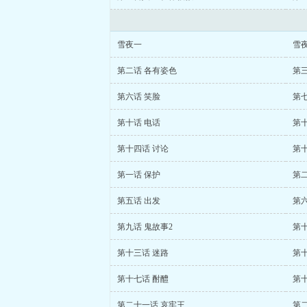
雪夜一
雪
第二话 各有姿色
第三
第六话 笑脸
第七
第十话 电话
第十
第十四话 讨论
第十
第一话 保护
第二
第五话 出发
第六
第九话 鬼故事2
第十
第十三话 迷路
第十
第十七话 酎醴
第
第二十一话 哀牢王
第