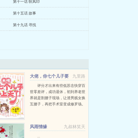
第十一话 暝凤印
第十五话 故事
第十九话 寻找
大佬，你七个儿子要
九里路
上天了！
评分才出来有些低苏念快穿百
世零差评，成功退休，初到养老世
界就是割腰子现场，让渣男贱女换
互腰子，再把手术室变成修罗场。
以为了却原主心愿就能安享晚年，
结果告诉她，她在百世所生的七个
儿子也来了，并且还成为这个世界
风雨情缘
九叔林笑天
的男主角，性子还歪了！大儿...
...