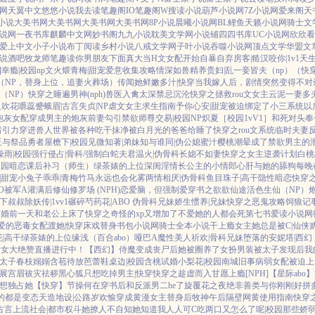
网
天翼中文
悠悠小说
我去读
笔趣阁IO
笔趣阁W
搜读小说
葫芦小说网
7Z小说网
爱来阁
天
7小说
大美书网
大美书网
大美书网
大美书网
8P小说
晨曦小说网
BL鲤鱼
天籁小说网
骑士文
说网
一夜书库
麒麟中文网
妙书阁
九九小说
耽美文学网
小说铺
四四书库
UC小说网
欣欣看
爱上中文
小子小说
布丁阅读
乡村小说
八戒文学网
子叶小说
吞噬小说网
顶点文学
华盟文
说酒吧
牧龙师
笔趣读
你男朋友下面真大
当H文女配开始自暴自弃
房客|糙汉
咬你|1v1
天
]
幸瘾|校园np
文火煨青梅|甜宠
爱意收集攻略
情深如兽
精养贵妇|乱
一妾皆夫（np）
（快
（NP，替身上位，追妻火葬场）
传闻她鲜嫩多汁|快穿
当我嫁人后，剧情突然变得不对
（NP）
快穿之睡遍男神(nph)
兽医
入禽太深
禁忌沉沦
快穿之拯救rou文女主
云泥
一妻多
人
吹花嚼蕊
蹙蛾眉|古言
失贞|NP
虐文女主求生指南
予你心安|甜宠
被迫绑定了小三系统以
炮灰女配
穿成男主的炮灰前妻
勾引禁欲师尊
交易|校园NP
炽夏［校园1vV1］
和死对头奉
暗引力
穿进兽人世界被各种吃干抹净
被白月光的爸爸给睡了
快穿之rou文系统
临时夫妻
王与祭品勇者
屋檐下|校园
见微知著|弟妹
知与谁同|伪公媳
蜜汁樱桃
潮晕
成了禁欲男主的
燥雨|校园
强行侵占|骨科/强制
白蛇夫君
温火|伪骨科
长媳不如妻
快穿之女主逆袭计划
白桃
校园暗恋
课后补习（师生）
绿茶婊的上位
深闺淫情
长公主的小情郎
心肝与她的舔狗
每晚
|甜宠
小兔子乖乖|青梅竹马
永远也会化雾
两情相厌|伪骨科
鱼目珠子|高干
隐性暗恋
快穿
O被军A灌满后
修仙修罗场 (NPH)
恋爱脑，但强制爱
穿书之欲欲仙途
活色生仙（NP）
下叔叔
除妖传|1vv1
碾碎芍药花|ABO 伪骨科兄妹
娇生惯养|兄妹
快穿之恶鬼攻略
饲狼记
离婚前一天和老公上床了
快穿之奇怪的xp又增加了
不爱她的人都会死
第七书
爱读小说网
爱的恶毒女配
渡她|快穿
床戏替身
书包小说网
骑士全本小说
干上瘾
女主她总是被C|仙侠
|高干
绿茶婊的上位
缘浅（百合abo）哑巴A
魔性美人
祈欢|骨科兄妹
堕落的安妮塔|西幻
情女大绝赞直播进行中！
【西幻】侍魔
变成丧尸后她被圈养了
女扮男装被太子发现后
我
太子
春枝嫋嫋
含苞待放
芭蕾鞋
桌边|校园
含桃
试婚
小梨花|校园
南城旧事
病弱女配被迫上
展宫眉
袚灾祛秽
黑心狐只想吃掉男主|快穿
快穿之趁虚而入
甘愿上瘾[NPH]
【星际abo
想独占她
【快穿】节操何在
穿书后和反派男二he了
旋覆花之夜
绝非善类
与你刚刚好
拼
到的都是变态
天造地设|公路
岁欢愉
穿成黄漫女主替身后
牧神午后
隔壁网黄使用指南
快穿
古言
上流社会|都市权斗
她撩人不自知
她知道我人人可C
吃两口又怎么了呢|校园
那些娇