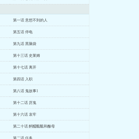
第一话 意想不到的人
第五话 停电
第九话 黑脑袋
第十三话 史莱姆
第十七话 离开
第四话 入职
第八话 鬼故事1
第十二话 厉鬼
第十六话 哀牢
第二十话 酠醹酼酼和酴母
第二话 任务