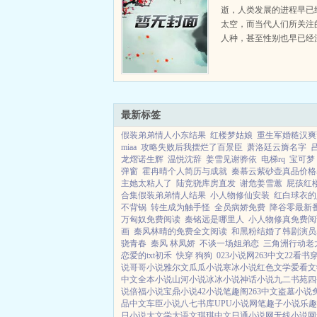
逝，人类发展的进程早已
太空，而当代人们所关注
人种，甚至性别也早已经
逝的时光了。地球经过数
的过度开发也已无法承受
析，而人类则迁徙到了另
球。只是万年进化的结果，.
最新标签
假装弟弟情人小东结果
红楼梦姑娘
重生军婚糙汉爽
miaa
攻略失败后我摆烂了百景臣
萧洛廷云旖名字
龙熠诺生辉
温悦沈辞
姜雪见谢骅依
电梯rq
宝可梦
弹窗
霍冉晴个人简历与成就
秦慕云紫砂壶真品价格
主她太粘人了
陆竞骁库房直发
谢危姜雪蕙
屁孩红
合集假装弟弟情人结果
小人物修仙安装
红白球衣的
不背锅
转生成为触手怪
全员病娇免费
降谷零最新
万匈奴免费阅读
秦铭远是哪里人
小人物修真免费阅
画
秦风林晴的免费全文阅读
和黑粉结婚了韩剧演员
骁青春
秦风 林凤娇
不谈一场姐弟恋
三角洲行动老太
恋爱的txt初禾
快穿 狗狗
023小说网
263中文
22看书
说
哥哥小说
雅尔文
瓜瓜小说
寒冰小说
红色文学
爱看文
中文
全本小说
山河小说
冰冰小说
神话小说
九二书苑
四
说
倍福小说
宝鼎小说
42小说
笔趣阁
263中文
盗墓小说
品中文
车臣小说
八七书库
UPU小说网
笔趣子小说
乐趣
日小说
大文学
大语文
琪琪中文
日通小说网
无线小说网