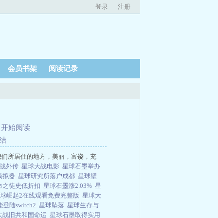
登录
注册
会员书架
阅读记录
、
开始阅读
结
星球，地球是我们所居住的地方，美丽，富饶，充
大战外传
星球大战电影
星球石墨举办
模拟器
星球研究所落户成都
星球壁
命之徒史低折扣
星球石墨涨2.03%
星
球崛起2在线观看免费完整版
星球大
陆switch2
星球坠落
星球生存与
大战旧共和国命运
星球石墨取得实用