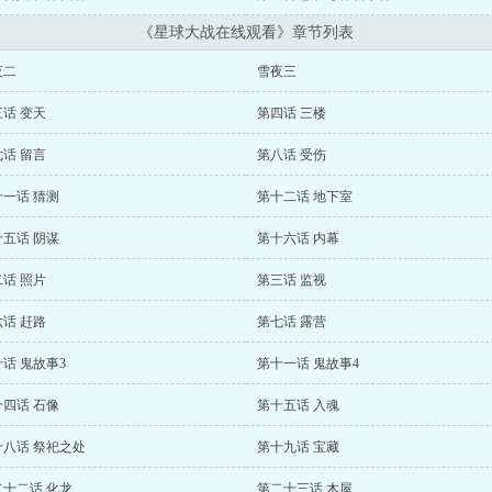
《星球大战在线观看》章节列表
夜二
雪夜三
话 变天
第四话 三楼
话 留言
第八话 受伤
一话 猜测
第十二话 地下室
五话 阴谋
第十六话 内幕
话 照片
第三话 监视
话 赶路
第七话 露营
话 鬼故事3
第十一话 鬼故事4
四话 石像
第十五话 入魂
十八话 祭祀之处
第十九话 宝藏
二十二话 化龙
第二十三话 木屋