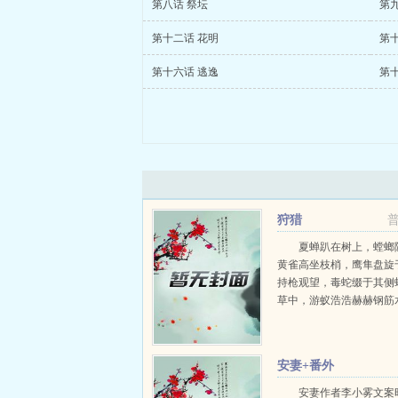
第八话 祭坛
第九
第十二话 花明
第十
第十六话 逃逸
第十
狩猎
夏蝉趴在树上，螳螂
黄雀高坐枝梢，鹰隼盘旋
持枪观望，毒蛇缀于其侧
草中，游蚁浩浩赫赫钢筋
林，猎与被猎之人。主业
业恋爱。每天21点，准时掉落
安妻+番外
安妻作者李小雾文案