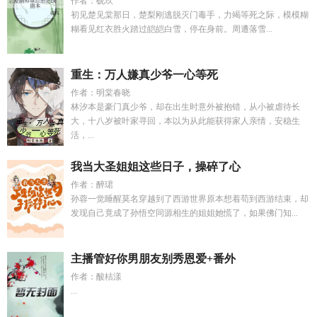
作者：砚玖
初见楚见棠那日，楚梨刚逃脱灭门毒手，力竭等死之际，模模糊
糊看见红衣胜火踏过皑皑白雪，停在身前。周遭落雪...
重生：万人嫌真少爷一心等死
作者：明棠春晓
林汐本是豪门真少爷，却在出生时意外被抱错，从小被虐待长
大，十八岁被叶家寻回，本以为从此能获得家人亲情，安稳生
活，...
我当大圣姐姐这些日子，操碎了心
作者：醉珺
孙蓉一觉睡醒莫名穿越到了西游世界原本想着苟到西游结束，却
发现自己竟成了孙悟空同源相生的姐姐她慌了，如果佛门知...
主播管好你男朋友别秀恩爱+番外
作者：酸桔漾
...