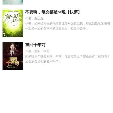
不要啊，每次都是be啦【快穿】
作者：桑之鱼
小书，如果拯救你的代价是让你永远忘记我，那么我愿意阮南书
一次又一次的在不同的世界里当小哑巴小聋子...
重回十年前
作者：重回十年前
如果给你个机会回到十年前，你会做什么？你还会留下遗憾吗？
还会放走当初的爱人吗？...
四合院我是你一大爷哦
秦以凝
命运交响曲主题曲
许挽星许挽
月陆驰景
宁窈魏循青菀
沈星眠蒋成泽免费阅读最新章节
应似
飞鸿踏雪泥歌
程雨柔祈封全集
病美人揣崽后被抓回来了讲的
什么?
沈星蒋发文
命运交响曲乐曲
创世神被当邪神
修仙从现
代留过学TXT
病美人A揣崽以后by
宁婉音
人在废土有合成表
笔趣阁
宋锦和女主
港综枭雄从新界崛起
穿越斩神大帝
许挽
星许挽月陆驰结局合集
初初见你免费阅读
749局镇守华夏免费