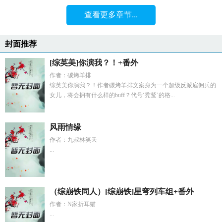
查看更多章节...
封面推荐
[综英美]你演我？！+番外
作者：碳烤羊排
综英美你演我？！作者碳烤羊排文案身为一个超级反派雇佣兵的
女儿，将会拥有什么样的buff？代号‘秃鹫’的格...
风雨情缘
作者：九叔林笑天
...
（综崩铁同人）[综崩铁]星穹列车组+番外
作者：N家折耳猫
...