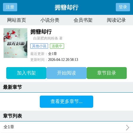
拥篲却行
注册
登录
网站首页
小说分类
会员书架
阅读记录
拥篲却行
白菜肥肉炖粉条 著
其他小说
连载中
最近更新：
全1章
更新时间：
2026-04-12 20:58:13
加入书架
开始阅读
章节目录
最新章节
查看更多章节...
章节列表
全1章