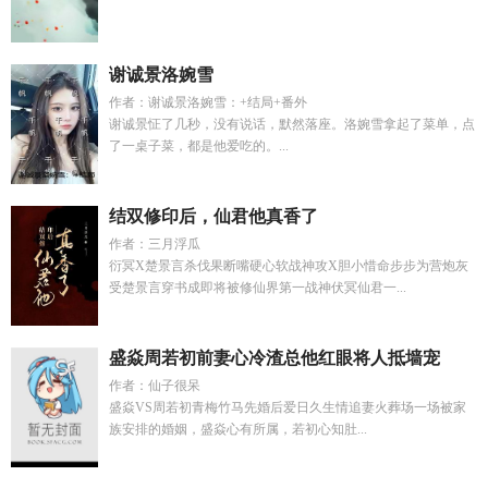
谢诚景洛婉雪
作者：谢诚景洛婉雪：+结局+番外
谢诚景怔了几秒，没有说话，默然落座。洛婉雪拿起了菜单，点
了一桌子菜，都是他爱吃的。...
结双修印后，仙君他真香了
作者：三月浮瓜
衍冥X楚景言杀伐果断嘴硬心软战神攻X胆小惜命步步为营炮灰
受楚景言穿书成即将被修仙界第一战神伏冥仙君一...
盛焱周若初前妻心冷渣总他红眼将人抵墙宠
作者：仙子很呆
盛焱VS周若初青梅竹马先婚后爱日久生情追妻火葬场一场被家
族安排的婚姻，盛焱心有所属，若初心知肚...