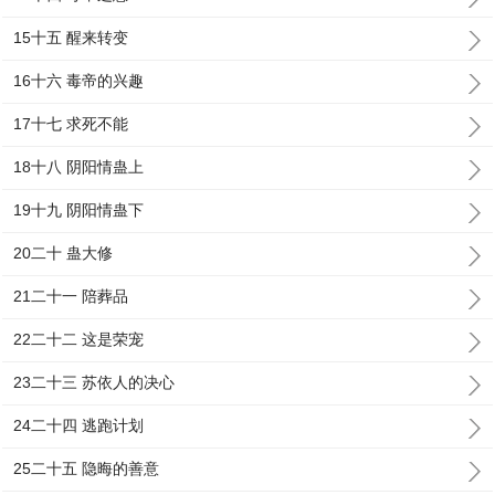
15十五 醒来转变
16十六 毒帝的兴趣
17十七 求死不能
18十八 阴阳情蛊上
19十九 阴阳情蛊下
20二十 蛊大修
21二十一 陪葬品
22二十二 这是荣宠
23二十三 苏依人的决心
24二十四 逃跑计划
25二十五 隐晦的善意