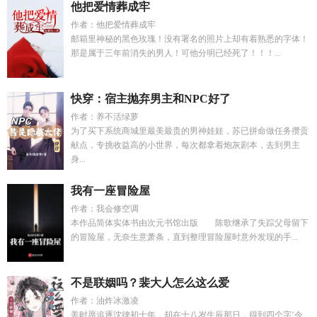
他把爱情葬成牢
作者：他把爱情葬成牢
邮箱里神秘的黑色玫瑰！没有署名的照片上却有着熟悉的字体！
那是属于三年前消失的男人！可他分明已经死了！！！...
快穿：宿主抛弃男主和NPC好了
作者：养不活绿萝
为了买下系统商城里最美最贵的男神娃娃，苏已拼命做任务攒贡
献点，专挑收益高的小世界，每次都拿着炮灰剧本，去到男主
身...
我有一座冒险屋
作者：我会修空调
本作品简体实体书由次元书馆出版 陈歌继承了失踪父母留下
的冒险屋，无奈生意萧条，直到整理冒险屋时意外发现的手...
不是联姻吗？裴大人怎么这么爱
作者：油炸冰激凌
姜时愿追逐沈律初十年，却在十八岁生辰那日，得到四个字‘令