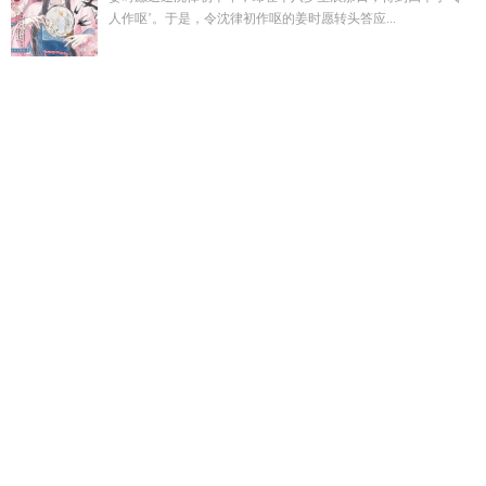
人作呕’。于是，令沈律初作呕的姜时愿转头答应...
残王爆宠嚣张医妃 落魄千金 悄无声息死在出嫁的花轿里
生化
危机jill姐ryona
岁岁沈淮遇大结局免费
摄政王妃降妻为妾女主
叫什么
苏媚40至60章
纪言川苏岚全本免费阅读
无限邪神系统
免费阅读
苏媚情感
江颂001
苏夏夏
纪言川纪玥免费阅读最新
章节第
总裁妖精叫出来
江颂时陈朝驰完结版
苏媚的人生全文
阅读
死对头和死对头头一起亲嘴是男生
林殊是谁
总裁的小妖
精未婚妻免费阅读
口袋妖怪闪光技能怎么得
姜岁沈彻全集
小
马宝莉命运魔咒
王爷他偏要护短短剧合集
宋雨晴全文在线阅
读
苏媚合集
ryona生化危机婚纱
口袋妖怪闪光和普通有什么
区别
口袋妖怪闪光
6927逆世界13章
小马宝莉寿命论视频
loseyounow
生化危机睛雅
江颂年
总裁豪门热门推荐
李东姜
海潮最新章节更新
纪言川系列全集
免费获取纪言川资源
江颂
年丁嘉的免费阅读全文
姜岁和沈彻
小马宝莉宿命论刀子
楚宁
苏婉清的短剧叫什么
主人公叫宋雨晴的
苏安夏霍之淮
沈彻姜
岁姜岁死后
苏夏林安
生化危机虹儿
无限穿越之邪神后宫
命
运多舛的混乱小马宝莉
女主婉宁女二楚纤云短剧
口袋妖怪作
者送闪光宝可梦
楚宁苏婉清短剧名字是什么
王爷独宠暗卫免