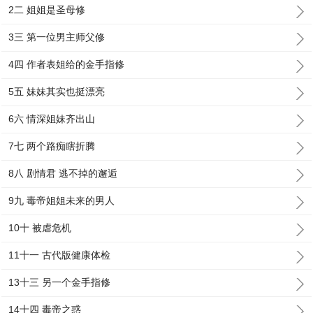
2二 姐姐是圣母修
3三 第一位男主师父修
4四 作者表姐给的金手指修
5五 妹妹其实也挺漂亮
6六 情深姐妹齐出山
7七 两个路痴瞎折腾
8八 剧情君 逃不掉的邂逅
9九 毒帝姐姐未来的男人
10十 被虐危机
11十一 古代版健康体检
13十三 另一个金手指修
14十四 毒帝之惑