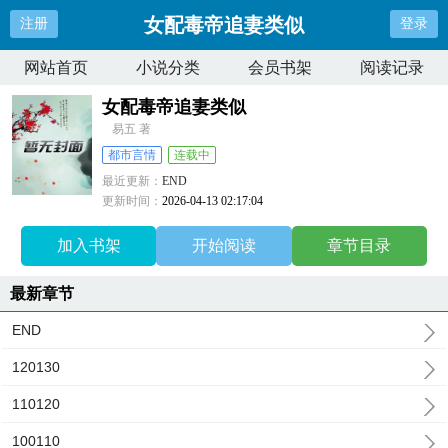
女配毒帝追妻类似
注册
登录
网站首页
小说分类
会员书架
阅读记录
女配毒帝追妻类似
易五 著
都市言情
连载中
最近更新：
END
更新时间：
2026-04-13 02:17:04
加入书架
开始阅读
章节目录
最新章节
END
120130
110120
100110